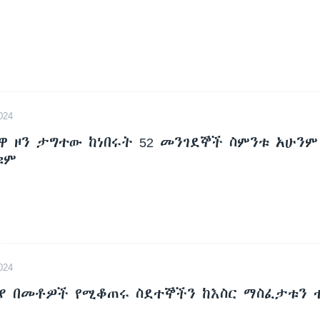
024
ዋ ዞን ታግተው ከነበሩት 52 መንገደኞች ስምንቱ አሁንም
ቁም
024
ያ በመቶዎች የሚቆጠሩ ስደተኞችን ከእስር ማስፈታቱን