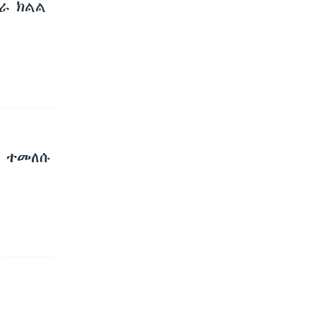
ራ ክልል
ው ተመለሱ