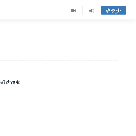
ቀጥታ
አስታወቁ