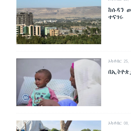
ከሱዳን 
ተናገሩ
ኦክቶበር 25, 
በኢትዮጵ
ኦክቶበር 08, 