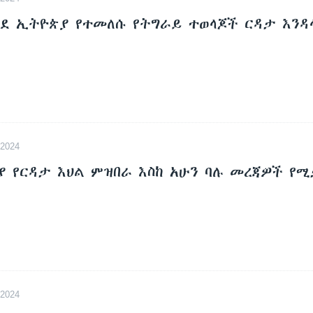
ወደ ኢትዮጵያ የተመለሱ የትግራይ ተወላጆች ርዳታ እንዳ
2024
ያ የርዳታ እህል ምዝበራ እስከ አሁን ባሉ መረጃዎች የ
2024