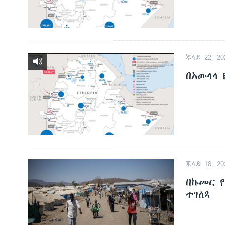
ጁላይ 22, 20
በአውላላ
ጁላይ 18, 20
በኩመር 
ተገለጸ