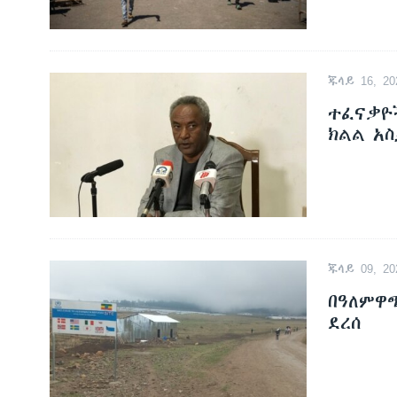
ጁላይ 16, 20
ተፈናቃዮ
ክልል አ
ጁላይ 09, 20
በዓለምዋ
ደረሰ