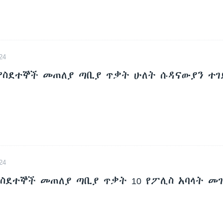
24
 የስደተኞች መጠለያ ጣቢያ ጥቃት ሁለት ሱዳናውያን ተገ
24
የስደተኞች መጠለያ ጣቢያ ጥቃት 10 የፖሊስ አባላት መ