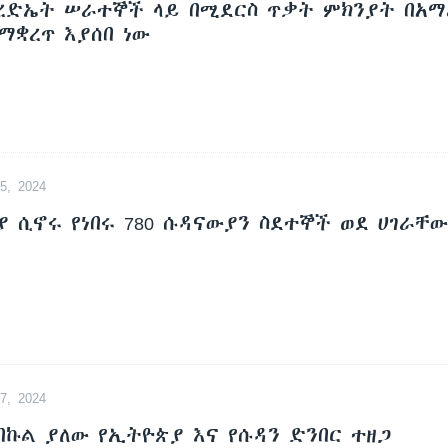
ረድኤት ሠራተኞች ላይ በሚደርስ ጥቃት ምክንያት በአማ
ማቋረጥ እያሰበ ነው
, 2024
 ሲኖሩ የነበሩ 780 ሱዳናውያን ስደተኞች ወደ ሀገራቸ
, 2024
በኩል ያለው የኢትዮጵያ እና የሱዳን ድንበር ተዘጋ