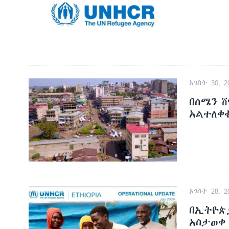
ኦገስት 30, 2
በሰሜን ሸ
አልተለቀ
ኦገስት 28, 2
በኢትዮጵ
አስታወቀ