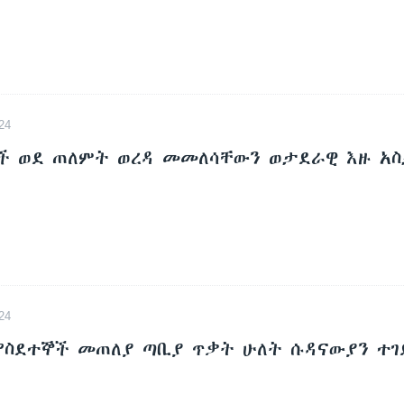
24
ች ወደ ጠለምት ወረዳ መመለሳቸውን ወታደራዊ እዙ አ
24
 የስደተኞች መጠለያ ጣቢያ ጥቃት ሁለት ሱዳናውያን ተገ