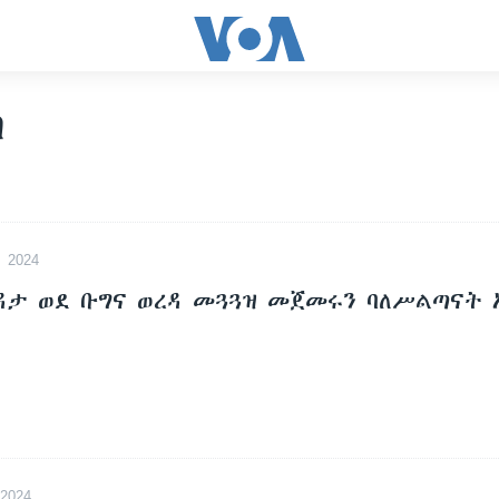
ስ
 2024
ርዳታ ወደ ቡግና ወረዳ መጓጓዝ መጀመሩን ባለሥልጣናት 
2024