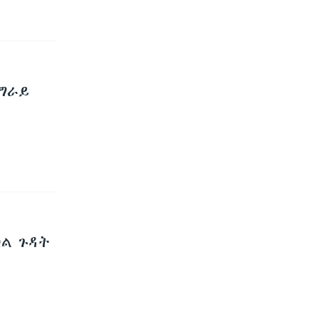
ግራይ
ካል ጉዳት