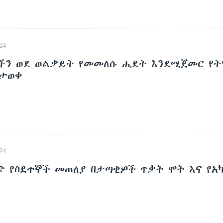
24
ችን ወደ ወልቃይት የመመለሱ ሒደት እንደሚጀመር የት
ስታወቀ
24
ጭ የስደተኞች መጠለያ በታጣቂዎች ጥቃት ሞት እና የአ