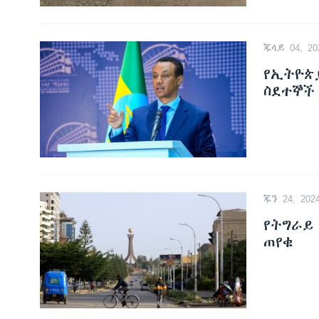
ጁላይ 04, 20
የኢትዮጵ
ስደተኞች
ጁን 24, 202
የትግራይ
ጠየቁ