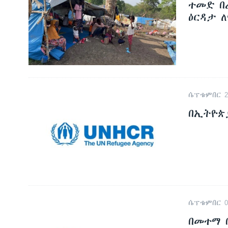
ተመድ በ
ዕርዳታ ለ
ሴፕቴምበር 25
በኢትዮጵያ
ሴፕቴምበር 07
በመተማ 