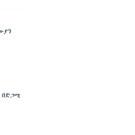
ውያን
ስ በድጋሚ