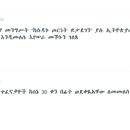
24
ያ መንግሥት “ከሱዳኑ ጦርነት ይታደገን” ያሉ ኢትዮጵያ
 እንዲመለሱ እየሠራ መኾኑን ገለጸ
4
 ተፈናቃዮች ከሰኔ 30 ቀን በፊት ወደቀዬአቸው ለመመለ