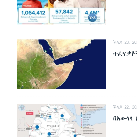
ጁላይ 23, 20
ተፈናቃዮ
ጁላይ 22, 20
በአውላላ