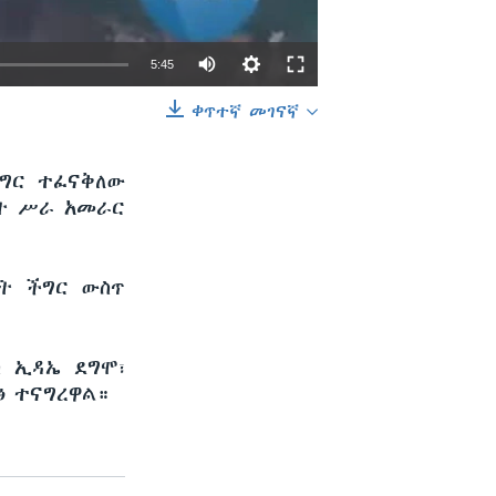
5:45
ቀጥተኛ መገናኛ
EMBED
SHARE
ችግር ተፈናቅለው
ጋት ሥራ አመራር
ቦት ችግር ውስጥ
ስ ኢዳኤ ደግሞ፣
ፅ ተናግረዋል።