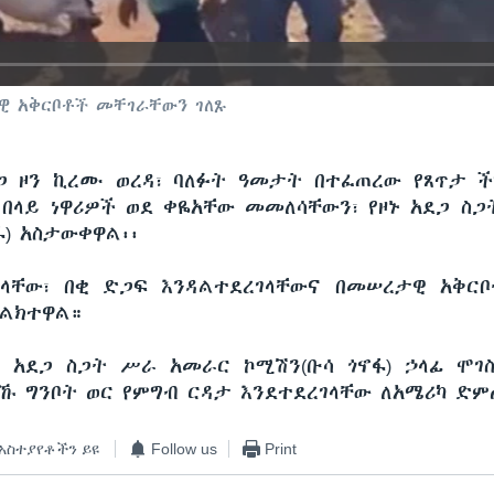
ዊ አቅርቦቶች መቸገራቸውን ገለጹ
 ዞን ኪረሙ ወረዳ፣ ባለፉት ዓመታት በተፈጠረው የጸጥታ 
ሕ በላይ ነዋሪዎች ወደ ቀዬአቸው መመለሳቸውን፣ የዞኑ አደጋ ስ
ፋ) አስታውቀዋል፡፡
ላቸው፣ በቂ ድጋፍ እንዳልተደረገላቸውና በመሠረታዊ አቅር
ልክተዋል።
 አደጋ ስጋት ሥራ አመራር ኮሚሽን(ቡሳ ጎኖፋ) ኃላፊ ሞገ
ኹ ግንቦት ወር የምግብ ርዳታ እንደተደረገላቸው ለአሜሪካ ድም
አስተያየቶችን ይዩ
Follow us
Print