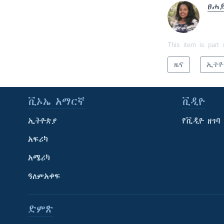
ፀሐ
This item is part 
ዜና
ኢትዮ
ቪኦኤ አማርኛ
ቪዲዮ
ኢትዮጵያ
የቪዲዮ ዘገባ
አፍሪካ
አሜሪካ
ዓለምአቀፍ
ድምጽ