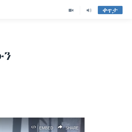
ቀጥታ
ውን
EMBED
SHARE