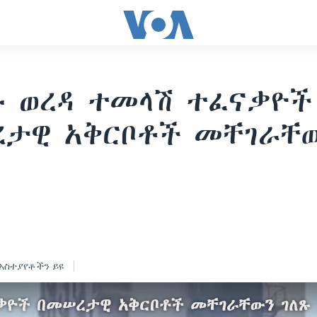
 ወረዳ ተመላሽ ተፈናቃዮች
ረታዊ አቅርቦቶች መቸገራቸ
አስተያየቶችን ይዩ
ቃዮች በመሠረታዊ አቅርቦቶች መቸገራቸውን ገለጹ