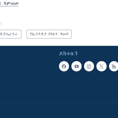
ይ ዳምጠው
of
ጵያ/ኤርትራ
የኢትዮጵያ የስደት ቀውስ
ይከተሉን