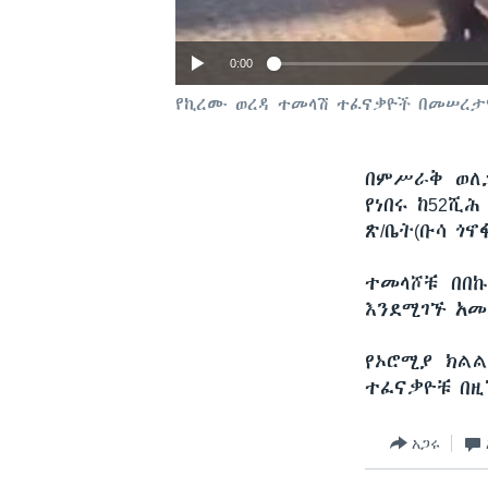
0:00
የኪረሙ ወረዳ ተመላሽ ተፈናቃዮች በመሠረታ
በምሥራቅ ወለጋ
የነበሩ ከ52ሺ
ጽ/ቤት(ቡሳ ጎኖ
ተመላሾቹ በበኩ
እንደሚገኙ አመ
የኦሮሚያ ክልል
ተፈናቃዮቹ በዚ
አጋሩ