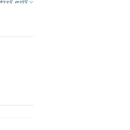
ቀጥተኛ መገናኛ
SHARE