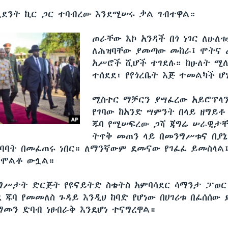
ደንት ኪር ጋር ተባብረው እንደሚሠሩ ቃል ገብተዋል።
ጦራቸው እኮ አንዳች በጎ ነገር ለሁለ
ለሕዝባቸው ያመጣው መከራ፤ ሞትና ረ
አሥሮች ሺሆች ተገደሉ። ከሁለት ሚሊ
ተሰደደ፤ የየጎረቤት እጅ ተመልካች ሆ
ሚስተር ማቻርን ያሣፈረው አይሮፕላን
የገባው ከአንድ ሣምንት በላይ ዘግይቶ
ጁባ የሚሠፍረው ጋሻ ጃግሬ ሠራዊታ
ትጥቅ መጠን ላይ በመንግሥቱና በያኔ
ባባት በመፈጠሩ ነበር። ለማንኛውም ደመናው የገፈፈ ይመስላል፤ 
ተሞልቶ ውሏል።
ግሥታት ድርጅት የዩናይትድ ስቴትስ አምባሳደር ሳማንታ ፓወር 
 ጁባ የመመለስ ጉዳይ እንዲህ ከባድ የሆነው በሀገሪቱ በፈሰሰው
መን ድባብ ነፀብራቅ እንደሆነ ተናግረዋል።