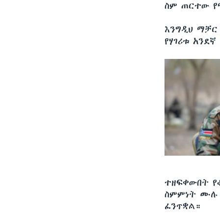
ስም ጠርተው የ
እንግዲህ ማቻር
የሃገሪቱ አንደኛ
ተዘፍቀውበት የ
ስምምነት ሙሉ 
ፈንጥቋል።