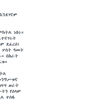
እንደገናም
ምክትል ነበሩ።
ልተናገሩት
ላም ደፈረሰ፤
ሬ ሦስት ዓመት
ሩ። በአራት
ፈቱ።
ክትል
መንግሥቱና
ሰላሣ ወራት
ሙትን የሰላም
ሚል ተስፋ