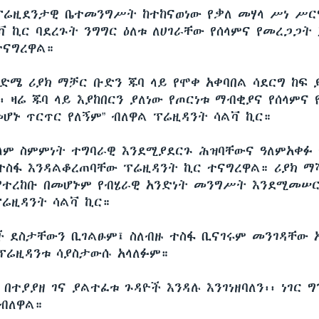
ፕሬዚደንታዊ ቤተመንግሥት ከተከናወነው የቃለ መሃላ ሥነ ሥር
ቫ ኪር ባደረጉት ንግግር ዕለቱ ለሀገራቸው የሰላምና የመረጋጋት
ተናግረዋል።
ንድሜ ሪያክ ማቻር ቡድን ጁባ ላይ የሞቀ አቀባበል ሳደርግ ከፍ 
፡ ዛሬ ጁባ ላይ እያከበርን ያለነው የጦርነቱ ማብቂያና የሰላምና
ሆኑ ጥርጥር የለኝም” ብለዋል ፕሬዚዳንት ሳልቫ ኪር።
ላም ስምምነት ተግባራዊ እንደሚያደርጉ ሕዝባቸውና ዓለምአቀፉ 
ተስፋ እንዳልቆረጠባቸው ፕሬዚዳንት ኪር ተናግረዋል። ሪያክ ማ
ተረከቡ በመሆኑም የብሄራዊ አንድነት መንግሥት እንደሚመሠ
ሬዚዳንት ሳልቫ ኪር።
 ደስታቸውን ቢገልፁም፤ ስለብዙ ተስፋ ቢናገሩም መንገዳቸው 
 ፕሬዚዳንቱ ሳያስታውሱ አላለፉም።
 በተያያዘ ገና ያልተፈቱ ጉዳዮች እንዳሉ እንገነዘባለን፡፡ ነገር 
 ብለዋል።