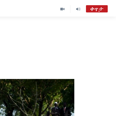
ቀጥታ
ከምሽቱ 3:00 የአማርኛ ዜና
TVMC09
ሐሙስ፡-ከምሽቱ ሦስት ሰዓት የአማርኛ ዜና
VOA Amharic Audio Tube