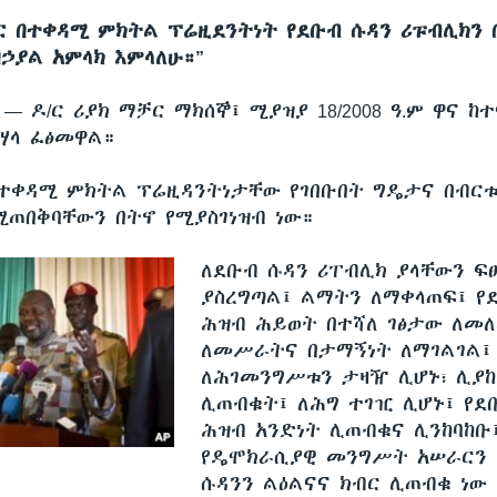
ቻር በተቀዳሚ ምክትል ፕሬዚደንትነት የደቡብ ሱዳን ሪፑብሊክን
በኃያል አምላክ እምላለሁ።”
ሲ —
ዶ/ር ሪያክ ማቻር ማክሰኞ፤ ሚያዝያ 18/2008 ዓ.ም ዋና 
ሃላ ፈፅመዋል።
 ተቀዳሚ ምክትል ፕሬዚዳንትነታቸው የገበቡበት ግዴታና በብር
የሚጠበቅባቸውን በትኖ የሚያስገነዝብ ነው።
ለደቡብ ሱዳን ሪፐብሊክ ያላቸውን ፍ
ያስረግጣል፤ ልማትን ለማቀላጠፍ፤ የ
ሕዝብ ሕይወት በተሻለ ገፅታው ለመለ
ለመሥራትና በታማኝነት ለማገልገል፤
ለሕገመንግሥቱን ታዛዥ ሊሆኑ፣ ሊያከ
ሊጠብቁት፤ ለሕግ ተገዢ ሊሆኑ፤ የደ
ሕዝብ አንድነት ሊጠብቁና ሊንከባከቡ
የዴሞክራሲያዊ መንግሥት አሠራርን 
ሱዳንን ልዕልናና ክብር ሊጠብቁ ነው 