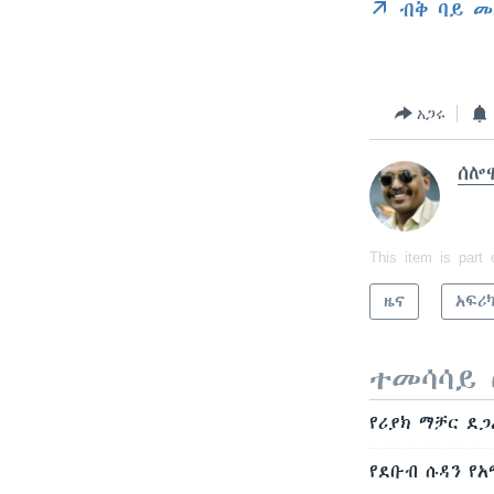
ብቅ ባይ መ
አጋሩ
ሰሎ
This item is part 
ዜና
አፍሪ
ተመሳሳይ 
የሪያክ ማቻር ደጋ
የደቡብ ሱዳን የአ