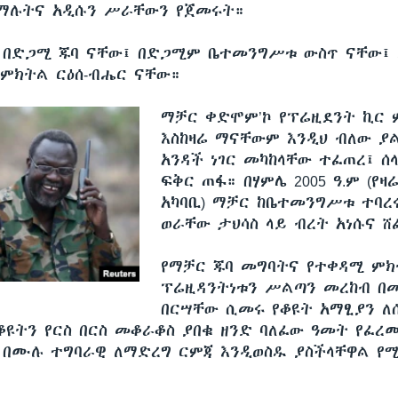
ማሉትና አዲሱን ሥራቸውን የጀመሩት።
 በድጋሚ ጁባ ናቸው፤ በድጋሚም ቤተመንግሥቱ ውስጥ ናቸው፤ 
 ምክትል ርዕሰ-ብሔር ናቸው።
ማቻር ቀድሞም’ኮ የፕሬዚደንት ኪር 
እስከዛሬ ማናቸውም እንዲህ ብለው ያ
አንዳች ነገር መካከላቸው ተፈጠረ፤ ሰ
ፍቅር ጠፋ። በሃምሌ 2005 ዓ.ም (የዛ
አካባቢ) ማቻር ከቤተመንግሥቱ ተባረ
ወራቸው ታህሳስ ላይ ብረት አነሱና ሸ
የማቻር ጁባ መግባትና የተቀዳሚ ም
ፕሬዚዳንትነቱን ሥልጣን መረከብ በ
በርሣቸው ሲመሩ የቆዩት አማፂያን ለ
ቆዩትን የርስ በርስ መቆራቆስ ያበቁ ዘንድ ባለፈው ዓመት የፈረ
በሙሉ ተግባራዊ ለማድረግ ርምጃ እንዲወስዱ ያስችላቸዋል የ