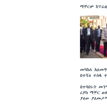
ማቻርም ከፕሬዚ
መካከል አለመግ
በተሻለ ተስፋ 
በተባበሩት መን
ሪያክ ማቻር ወደ
ያለው ያለመታማ