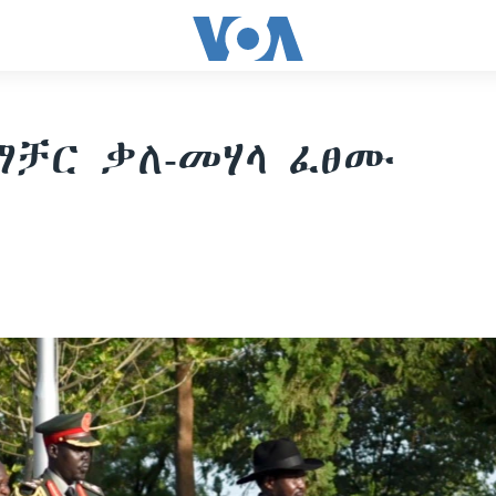
ማቻር ቃለ-መሃላ ፈፀሙ