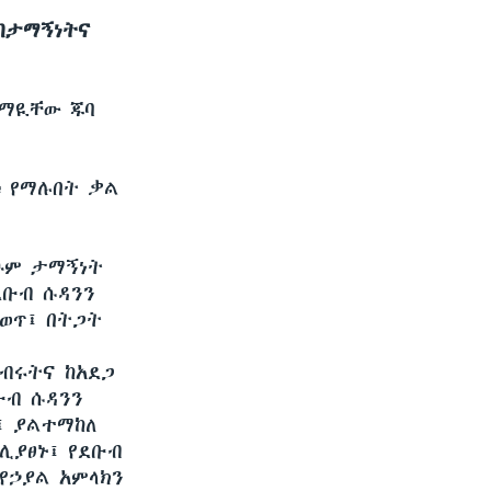
 በታማኝነትና
ከተማዪቸው ጁባ
ቱ የማሉበት ቃል
ፁም ታማኝነት
ደቡብ ሱዳንን
ወጥ፤ በትጋት
ብሩትና ከአደጋ
ቡብ ሱዳንን
፤ ያልተማከለ
ሊያፀኑ፤ የደቡብ
የኃያል አምላክን