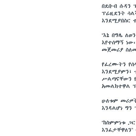
በደቡብ ሱዳን 
ፕሬዚደንት ሳል
እንደሚያበስር 
“እኔ በግሌ ለወ
እየተሰማኝ ነው፡
መጀመሪያ ስለመ
የፈረሙትን የሰ
እንደሚያምን፤ 
ሥልጣናቸውን የ
አመልክተዋል ፕ
ሁለቱም መሪዎች
እንዳልሆነ ግን
“ከስምምነቱ ጋር
እንፈታቸዋለን”