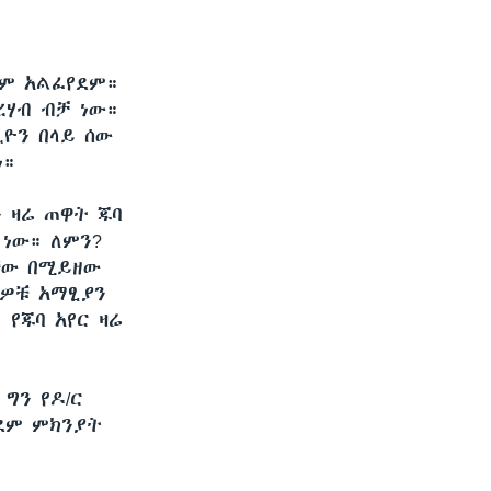
ቱም አልፈየደም።
ሃብ ብቻ ነው።
ዮን በላይ ሰው
ነ።
 ዛሬ ጠዋት ጁባ
 ነው። ለምን?
ቸው በሚይዘው
ዎቹ አማፂያን
የጁባ አየር ዛሬ
ግን የዶ/ር
 ደም ምክንያት