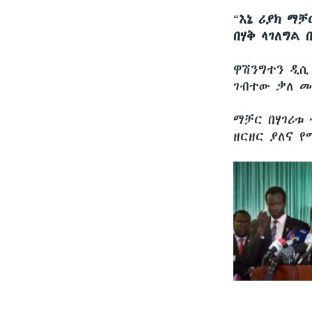
“እኔ ሪያክ ማ
በሃቅ ላገለግል 
ዋሽንግተን ዲ
ገብተው ቃለ መ
ማቻር በሃገሪቱ
ዘርዘር ያለና 