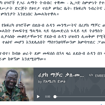
ካ ሀገሮች የጋራ ልማት ትብብር ተቋሙ - ኢጋድ ስምምነት የ
ግሥታት ድርጅት የፀጥታ ጥበቃ ምክር ቤት፣ የአፍሪካ ኅብረትና
ምክንያት እንደነበር አመልክተዋል።
 የአፍሪካ ሀገሮችም በደቡብ ሱዳን መንግሥትና በሪያክ ማቻር ወ
ልከት የመፍትሄ ግልግል ላይ ባለመድረስ ጉዳይ ላይ ትዕግስት
 ሲያሳስቡ መቆየታቸውንና የደቡብ ሱዳን ህዝብን ሊጠቅም የሚ
 ተፅዕኖ መሆን እንደሌለበት ማስገንዘባቸውንም አምባሣደር ፓወ
ብጥ፤ ከብዙ ወራት ደም መፍሰስ በኋላ ዛሬ ለደቡብ ሱዳን በጎ 
ግራም ከቀኝም እንደሚሰማው።
ሪያክ ማቻር ቃለ-መሃላ ፈፀሙ
EMBE
by
የአሜሪካ ድምፅ
No media source currently available
0:00