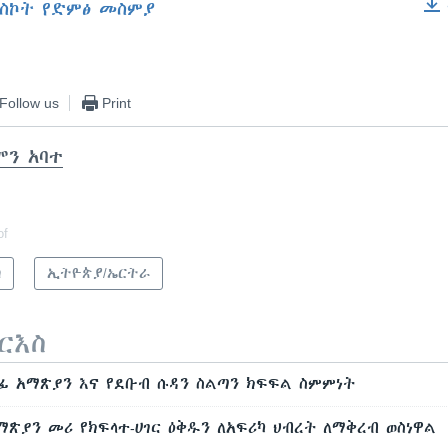
ስኮት የድምፅ መስምያ
EMBED
Follow us
Print
ሞን አባተ
of
ካ
ኢትዮጵያ/ኤርትራ
ርእስ
ፊ አማጽያን እና የደቡብ ሱዳን ስልጣን ክፍፍል ስምምነት
ማጽያን መሪ የክፍላተ-ሀገር ዕቅዱን ለአፍሪካ ህብረት ለማቅረብ ወስነዋል