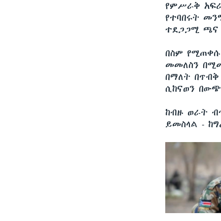
የምሥራቅ አፍሪ
የተባበሩት መን
ተደጋጋሚ ጫና 
በስም የሚጠቀሱ
መመለስን በሚመ
በማለት በጥብቅ
ሲከናወን በውጭ
ከብዙ ወራት ብጥ
ይመስላል - ከ