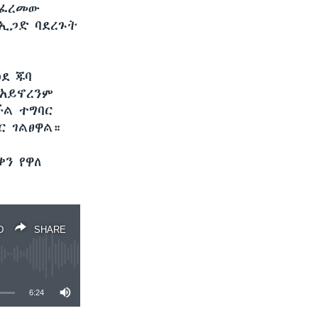
ተፈረመው
 ኢጋድ ባደረጉት
ደ ጁባ
 አይኖረንም
ችል ተግባር
ር ገልፀዋል።
ቀን የዋለ
D
SHARE
6:24