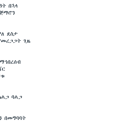
ዓት በኋላ
 ጅማሮን
ያለ ደስታ
 የመረጋጋት ጊዜ
ማኅበረሰብ
ሻር
ርቱ
አልጋ ባልጋ
ግን በመግባባት