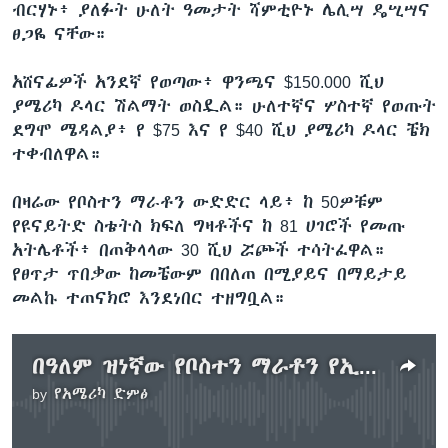
ብርሃኑ፥ ያለፉት ሁለት ዓመታት ሻምቲዮኑ ሌሊሣ ዴሢሣና
ፀጋዬ ናቸው።
አሸናፊዎች አንደኛ የወጣው፥ ዋንጫና $150.000 ሺህ
ያሜሪካ ዶላር ሽልማት ወስዷል። ሁለተኛና ሦስተኛ የወጡት
ደግሞ ሜዳልያ፥ የ $75 እና የ $40 ሺህ ያሜሪካ ዶላር ቼክ
ተቀብለዋል።
በዛሬው የቦስተን ማራቶን ውድድር ላይ፥ ከ 50ዎቹም
የዩናይትድ ስቴትስ ክፍለ ግዛቶችና ከ 81 ሀገሮች የመጡ
አትሌቶች፥ በጠቅላላው 30 ሺህ ሯጮች ተሳትፈዋል።
የፀጥታ ጥበቃው ከመቼውም በበለጠ በሚያይና በማይታይ
መልኩ ተጠናክሮ እንደነበር ተዘግቧል።
በዓለም ዝነኛው የቦስተን ማራቶን የኢትዮጵያ አትሌቶች በሴቶቹም በወንዶቹም ድል ተቀዳጁ
by
የአሜሪካ ድምፅ
No media source currently available