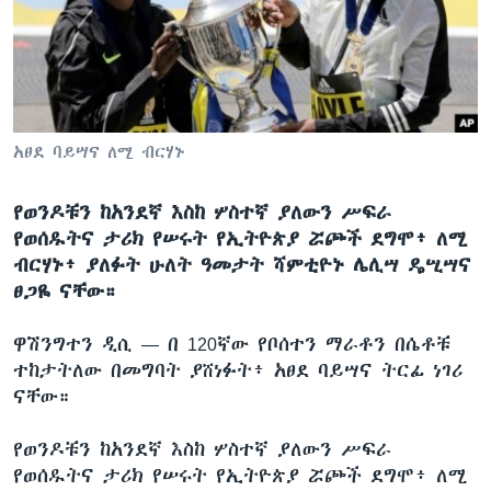
ቋንቋዎች
አፀደ ባይሣና ለሚ ብርሃኑ
የወንዶቹን ከአንደኛ እስከ ሦስተኛ ያለውን ሥፍራ
የወሰዱትና ታሪክ የሠሩት የኢትዮጵያ ሯጮች ደግሞ፥ ለሚ
ብርሃኑ፥ ያለፉት ሁለት ዓመታት ሻምቲዮኑ ሌሊሣ ዴሢሣና
ፀጋዬ ናቸው።
ዋሽንግተን ዲሲ —
በ 120ኛው የቦሰተን ማራቶን በሴቶቹ
ተከታትለው በመግባት ያሸነፉት፥ አፀደ ባይሣና ትርፊ ነገሪ
ናቸው።
የወንዶቹን ከአንደኛ እስከ ሦስተኛ ያለውን ሥፍራ
የወሰዱትና ታሪክ የሠሩት የኢትዮጵያ ሯጮች ደግሞ፥ ለሚ