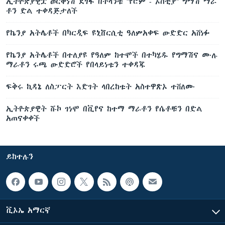
ኢትዮጵያዊቷ ወርቅነሽ ደገፋ በትላንቱ "የሮም - ኦስቲያ" ግማሽ ማራ
ቶን ድል ተቀዳጅታለች
የኬንያ አትሌቶች በካርዲፍ ዩኒቨርሲቲ ዓለምአቀፍ ውድድር አሸነፉ
የኬንያ አትሌቶች በተለያዩ የዓለም ከተሞች በተካሄዱ የግማሽና ሙሉ
ማራቶን ሩጫ ውድድሮች የበላይነቱን ተቀዳጁ
ፍቅሩ ኪዳኔ ለስፓርት እድገት ላበረከቱት አስተዋጽኦ ተሸለሙ
ኢትዮጵያዊት ሹኮ ገነሞ በቪየና ከተማ ማራቶን የሴቶቹን በድል
አጠናቀቀች
ይከተሉን
ቪኦኤ አማርኛ