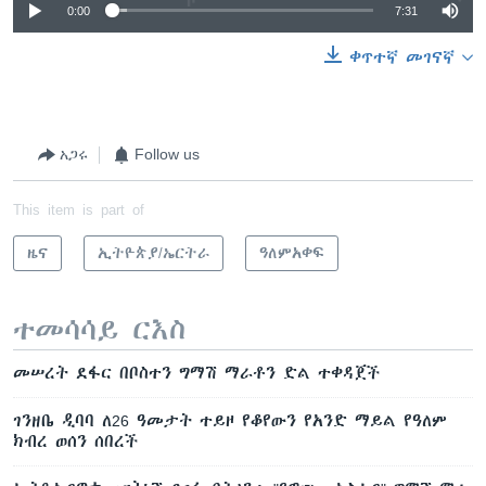
0:00
7:31
ቀጥተኛ መገናኛ
አጋሩ
Follow us
This item is part of
ዜና
ኢትዮጵያ/ኤርትራ
ዓለምአቀፍ
ተመሳሳይ ርእስ
መሠረት ደፋር በቦስተን ግማሽ ማራቶን ድል ተቀዳጀች
ገንዘቤ ዲባባ ለ26 ዓመታት ተይዞ የቆየውን የአንድ ማይል የዓለም
ክብረ ወሰን ሰበረች