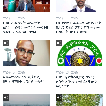
ማርች 14, 2025
ማርች 14, 2025
የባለ ሥልጣናት መፈታት
የኢትዮጵያ ፌደራል መንግሥት
ለደቡብ ሱዳን ውጥረት መርገብ
በዶ.ር ደብረ ጽዮን የሚመራው
ቁልፍ ጉዳይ ነው ተባለ
የህወሓት ቡድን ወቀሰ
ማርች 14, 2025
ማርች 13, 2025
አይኤምኤፍ እና ኢትዮጵያ
የቦሮ ዴሞክራሲያዊ ፓርቲ
በዋጋ ግሽበት ትንበያ ተለያዩ
ሦስት አባላቱ መታሰራቸውን
አስታወቀ