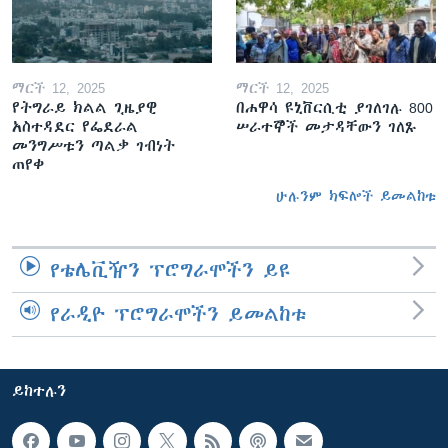
ማርች 12, 2025
ማርች 12, 2025
የትግራይ ክልል ጊዜያዊ
በሐዋሳ ዩኒቨርሲቲ ያገለገሉ 800
አስተዳደር የፌደራል
ሠራተኞች መታዳቸውን ገለጹ
መንግሥቱን ጣልቃ ገብነት
ጠየቀ
ሁሉንም ክፍሎች ይመልከቱ
የቴሌቪዥን ፕሮግራሞችን ይዩ
የራዲዮ ፕሮግራሞችን ይመልከቱ
ይከተሉን