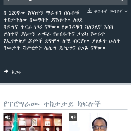
ቀጥተኛ መገናኛ
በ 120ኛው የቦሰተን ማራቶን በሴቶቹ
ተከታትለው በመግባት ያሸነፉት፥ አፀደ
ቋንቋዎች
ባይሣና ትርፊ ነገሪ ናቸው። የወንዶቹን ከአንደኛ እስከ
ሦስተኛ ያለውን ሥፍራ የወሰዱትና ታሪክ የሠሩት
የኢትዮጵያ ሯጮች ደግሞ፥ ለሚ ብርሃኑ፥ ያለፉት ሁለት
ዓመታት ሻምቲዮኑ ሌሊሣ ዴሢሣና ፀጋዬ ናቸው።
አጋሩ
የፕሮግራሙ ተከታታይ ክፍሎች