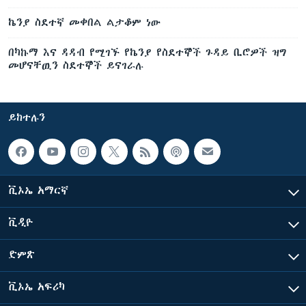
ኬንያ ስደተኛ መቀበል ልታቆም ነው
በካኩማ እና ዳዳብ የሚገኙ የኬንያ የስደተኞች ጉዳይ ቢሮዎች ዝግ
መሆናቸዉን ስደተኞች ይናገራሉ
ይከተሉን
ቪኦኤ አማርኛ
ቪዲዮ
ድምጽ
ቪኦኤ አፍሪካ