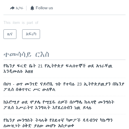
አጋሩ
Follow us
This item is part of
ዜና
አፍሪካ
ተመሳሳይ ርእስ
የኬንያ ፍርድ ቤት 21 የኢትዮጵያ ፍልሰተኞች ወደ አገራቸዉ
እንዲመለሱ አዘዘ
በህገ - ወጥ መንገድ ናይሮቢ ገቡ የተባሉ 23 ኢትዮጵያዉያን በኬንያ
ፖሊስ በቁጥጥር ሥር ውለዋል
ከኦሮሚያ ወደ ሞያሌ የሚሄዱ ሰዎች በሶማሌ ክልላዊ መንግስት
ፖሊስ እሥራትና እንግልት እየደረሰብን ነዉ ይላሉ
የኬንያ መንግስት ትላልቅ የስደተኛ ካምፖች ዳዳብንና ካኩማን
ለመዝጋት ዕቅድ ያለው መሆኑ አስታወቀ