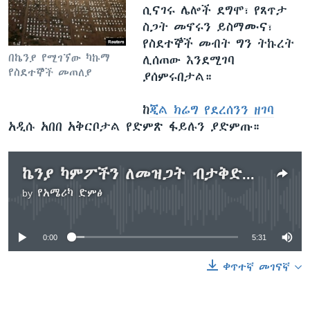
ሲናገሩ ሌሎች ደግሞ፣ የጸጥታ
ስጋት መኖሩን ይስማሙና፣
የስደተኞች መብት ግን ትኩረት
በኬንያ የሚገኘው ካኩማ
ሊሰጠው እንደሚገባ
የስደተኞች መጠለያ
ያሰምሩበታል።
ከ
ጂል ክሬግ የደረሰንን ዘገባ
አዲሱ አበበ አቅርቦታል የድምጽ ፋይሉን ያድምጡ።
ኬንያ ካምፖችን ለመዝጋት ብታቅድም የስደተኞች መብት ትኩረት ሊሰጠው እንደሚገባ ተንታኞች ያሰምራሉ
by
የአሜሪካ ድምፅ
No media source currently available
0:00
5:31
ቀጥተኛ መገናኛ