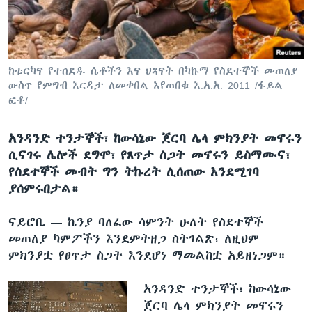
ቋንቋዎች
ከቱርካና የተሰደዱ ሴቶችን እና ህጻናት በካኩማ የስደተኞች መጠለያ
ውስጥ የምግብ እርዳታ ለመቀበል እየጠበቁ እ.አ.አ. 2011 /ፋይል
ፎቶ/
አንዳንድ ተንታኞች፣ ከውሳኔው ጀርባ ሌላ ምክንያት መኖሩን
ሲናገሩ ሌሎች ደግሞ፣ የጸጥታ ስጋት መኖሩን ይስማሙና፣
የስደተኞች መብት ግን ትኩረት ሊሰጠው እንደሚገባ
ያሰምሩበታል።
ናይሮቢ —
ኬንያ ባለፈው ሳምንት ሁለት የስደተኞች
መጠለያ ካምፖችን እንደምትዘጋ ስትገልጽ፣ ለዚህም
ምክንያቷ የፀጥታ ስጋት እንደሆነ ማመልከቷ አይዘነጋም።
አንዳንድ ተንታኞች፣ ከውሳኔው
ጀርባ ሌላ ምክንያት መኖሩን