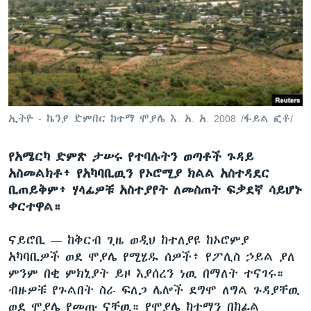
ቋንቋዎች
ኢትዮ - ኬንያ ድምበር ከተማ ሞያሌ እ. አ. አ. 2008 /ፋይል ፎቶ/
የአሜርካ ድምጽ ታሠሩ የተባሉትን ወጣቶች ጉዳይ
አስመልክቶ፥ የአካባቢዉን የኦሮሚያ ክልል አስተዳደር
ቢጠይቅም፥ ሃላፊዎቹ አስተያየት ለመስጠት ፍቃደኛ ሳይሆኑ
ቀርተዋል።
ናይሮቢ —
ከቅርብ ጊዜ ወዲህ ከተለያዩ ከኦሮምያ
አካባቢዎች ወደ ሞያሌ የሚሄዱ ሰዎች፥ የፖሊስ ኃይል ያለ
ምንም በቂ ምክኒያት ይዞ እያሰረን ነዉ በማለት ተናገሩ።
ብዙዎቹ የጉልበት ስራ ፍለጋ ሌሎች ደግሞ ለግል ጉዳያቸዉ
ወደ ሞያሌ የመጡ ናቸዉ። የሞያሌ ከተማን በከፊል