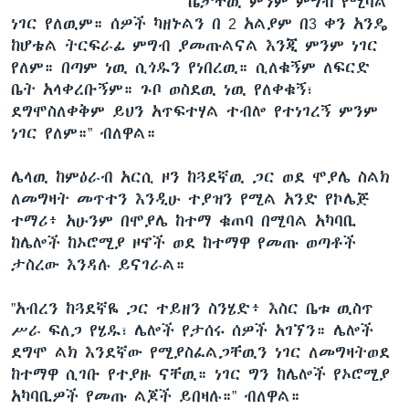
ቤታቸዉ ምንም ምግብ የሚባል
ነገር የለዉም። ሰዎች ካዘኑልን በ 2 አልያም በ3 ቀን አንዴ
ከሆቴል ትርፍራፊ ምግብ ያመጡልናል እንጂ ምንም ነገር
የለም። በጣም ነዉ ሲጎዱን የነበረዉ። ሲለቁኝም ለፍርድ
ቤት አላቀረቡኝም። ጉቦ ወስደዉ ነዉ የለቀቁኝ፣
ደግሞስለቀቅም ይህን አጥፍተሃል ተብሎ የተነገረኝ ምንም
ነገር የለም።” ብለዋል።
ሌላዉ ከምዕራብ አርሲ ዞን ከጓደኛዉ ጋር ወደ ሞያሌ ስልክ
ለመግዛት መጥተን እንዲሁ ተያዝን የሚል አንድ የኮሌጅ
ተማሪ፥ አሁንም በሞያሌ ከተማ ቁጠባ በሚባል አካባቢ
ከሌሎች ከኦሮሚያ ዞኖች ወደ ከተማዋ የመጡ ወጣቶች
ታስረው እንዳሉ ይናገራል።
”አብረን ከጓደኛዬ ጋር ተይዘን ስንሄድ፥ እስር ቤቱ ዉስጥ
ሥራ ፍለጋ የሄዱ፣ ሌሎች የታሰሩ ሰዎች አገኘን። ሌሎች
ደግሞ ልክ እንደኛው የሚያስፈልጋቸዉን ነገር ለመግዛትወደ
ከተማዋ ሲገቡ የተያዙ ናቸዉ። ነገር ግን ከሌሎች የኦሮሚያ
አካባቢዎች የመጡ ልጆች ይበዛሉ።” ብለዋል።