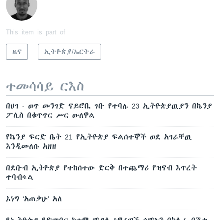
This item is part of
ዜና
ኢትዮጵያ/ኤርትራ
ተመሳሳይ ርእስ
በህገ - ወጥ መንገድ ናይሮቢ ገቡ የተባሉ 23 ኢትዮጵያዉያን በኬንያ
ፖሊስ በቁጥጥር ሥር ውለዋል
የኬንያ ፍርድ ቤት 21 የኢትዮጵያ ፍልሰተኞች ወደ አገራቸዉ
እንዲመለሱ አዘዘ
በደቡብ ኢትዮጵያ የተከሰተው ድርቅ በተጨማሪ የዝናብ እጥረት
ተባብሷል
ኦነግ ‘አጠቃሁ’ አለ