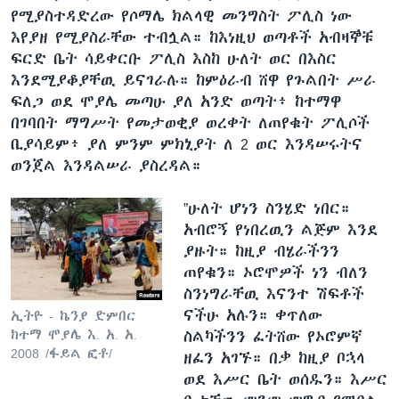
የሚያስተዳድረው የሶማሌ ክልላዊ መንግስት ፖሊስ ነው
እየያዘ የሚያስራቸው ተብሏል። ከእነዚህ ወጣቶች አብዛኞቹ
ፍርድ ቤት ሳይቀርቡ ፖሊስ እስከ ሁለት ወር በእስር
እንደሚያቆያቸዉ ይናገራሉ። ከምዕራብ ሸዋ የጉልበት ሥራ
ፍለጋ ወደ ሞያሌ መጣሁ ያለ አንድ ወጣት፥ ከተማዋ
በገባበት ማግሥት የመታወቂያ ወረቀት ለጠየቁት ፖሊሶች
ቢያሳይም፥ ያለ ምንም ምክኒያት ለ 2 ወር እንዳሠሩትና
ወንጀል እንዳልሠራ ያስረዳል።
”ሁለት ሆነን ስንሄድ ነበር።
አብሮኝ የነበረዉን ልጅም እንደ
ያዙት። ከዚያ ብሄራችንን
ጠየቁን። ኦሮሞዎች ነን ብለን
ስንነግራቸዉ እናንተ ሽፍቶች
ናችሁ አሉን። ቀጥለው
ኢትዮ - ኬንያ ድምበር
ከተማ ሞያሌ እ. አ. አ.
ስልካችንን ፈትሸው የኦሮምኛ
2008 /ፋይል ፎቶ/
ዘፈን አገኙ። በቃ ከዚያ ቦኋላ
ወደ እሥር ቤት ወሰዱን። እሥር