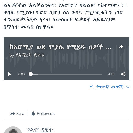
ልናገኛቸዉ አልቻልንም። የኦሮሚያ ክልልም የከተማዋን 01
ቀበሌ የሚያስተዳድር ሲሆን ስለ ጉዳዩ የሚያዉቁትን ነገር
ብንጠይቃቸዉም ሃሳብ ለመስጠት ፍቃደኛ አይደለንም
በማለት መልስ ሰጥዋል።
ከኦሮሚያ ወደ ሞያሌ የሚሄዱ ሰዎች በሶማሌ ክልላዊ መንግስት ፖሊስ እሥራትና እንግልት እየደረሰብን ነዉ ይላሉ
by
የአሜሪካ ድምፅ
No media source currently available
0:00
4:16
ቀጥተኛ መገናኛ
አጋሩ
Follow us
ገልሞ ዳዊት