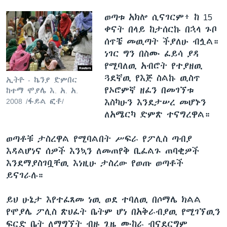
ወጣቱ አክሎ ሲናገርም፥ ከ 15
ቀናት በላይ ከታሰርኩ በኋላ ጉቦ
ሰጥቼ መዉጣት ችያለሁ ብሏል።
ነገር ግን በስሙ ፈይሳ ያዳ
የሚባለዉ አብሮት የተያዘዉ
ጓደኛዉ የእጅ ስልኩ ዉስጥ
ኢትዮ - ኬንያ ድምበር
የኦሮምኛ ዘፈን በመገኘቱ
ከተማ ሞያሌ እ. አ. አ.
2008 /ፋይል ፎቶ/
እስካሁን እንደታሠረ መሆኑን
ለአሜርካ ድምጽ ተናግረዋል።
ወጣቶቹ ታስረዋል የሚባልበት ሥፍራ የፖሊስ ጣብያ
እዳልሆነና ሰዎች እንኳን ለመጠየቅ ቢፈልጉ ጠባቂዎች
እንደማያስገቧቸዉ እነዚሁ ታስረው የወጡ ወጣቶች
ይናገራሉ።
ይህ ሁኔታ እየተፈጸመ ነዉ ወደ ተባለዉ በሶማሌ ክልል
የሞያሌ ፖሊስ ጽህፈት ቤትም ሆነ በአቅራብያዉ የሚገኘዉን
ፍርድ ቤት ለማግኘት ብዙ ጊዜ ሙከራ ብናደርግም