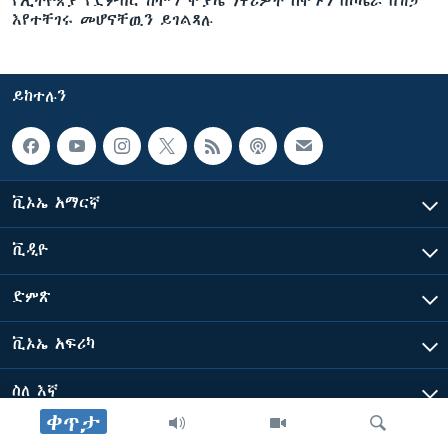
የኢትዮጵያ የድምበር ከተማ ሞያሌ ነዋሪዎች ሰሞኑን በኮሌራ በሽታ
እየተቸገሩ መሆናቸዉን ይገልጻሉ
ይከተሉን
ቪኦኤ አማርኛ
ቪዲዮ
ድምጽ
ቪኦኤ አፍሪካ
ስለ እኛ
ቀጥታ