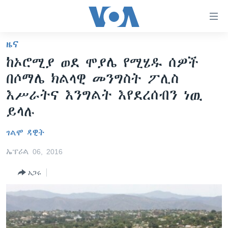
በቀላሉ
የመሥሪያ
ማገናኛዎች
ዜና
ዜና
ወደ
ከኦሮሚያ ወደ ሞያሌ የሚሄዱ ሰዎች
ዋናው
ኑሮ በጤንነት
ኢትዮጵያ
በሶማሌ ክልላዊ መንግስት ፖሊስ
ይዘት
ጋቢና ቪኦኤ
እለፍ
አፍሪካ
እሥራትና እንግልት እየደረሰብን ነዉ
ወደ
ከምሽቱ ሦስት ሰዓት የአማርኛ ዜና
ይላሉ
ዓለምአቀፍ
ዋናው
ቪዲዮ
ይዘት
አሜሪካ
ገልሞ ዳዊት
እለፍ
የፎቶ መድብሎች
መካከለኛው ምሥራቅ
ወደ
ኤፕሪል 06, 2016
ክምችት
ዋናው
አጋሩ
ይዘት
እለፍ
Learning English
ይከተሉን