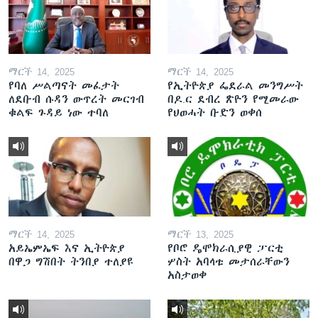
ማርች 14, 2025
ማርች 14, 2025
የባለ ሥልጣናት መፈታት
የኢትዮጵያ ፌደራል መንግሥት
ለደቡብ ሱዳን ውጥረት መርገብ
በዶ.ር ደብረ ጽዮን የሚመራው
ቁልፍ ጉዳይ ነው ተባለ
የህወሓት ቡድን ወቀሰ
ማርች 14, 2025
ማርች 13, 2025
አይኤምኤፍ እና ኢትዮጵያ
የቦሮ ዴሞክራሲያዊ ፓርቲ
በዋጋ ግሽበት ትንበያ ተለያዩ
ሦስት አባላቱ መታሰራቸውን
አስታወቀ