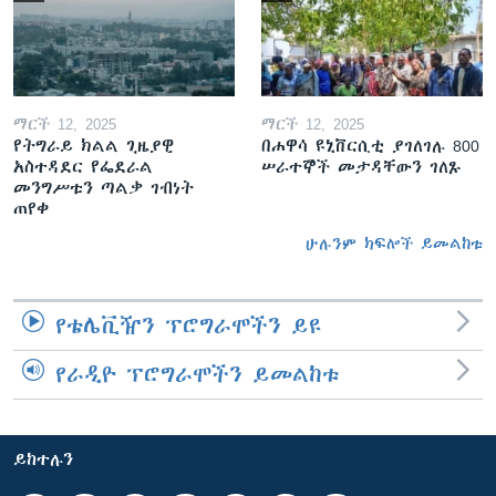
ማርች 12, 2025
ማርች 12, 2025
የትግራይ ክልል ጊዜያዊ
በሐዋሳ ዩኒቨርሲቲ ያገለገሉ 800
አስተዳደር የፌደራል
ሠራተኞች መታዳቸውን ገለጹ
መንግሥቱን ጣልቃ ገብነት
ጠየቀ
ሁሉንም ክፍሎች ይመልከቱ
የቴሌቪዥን ፕሮግራሞችን ይዩ
የራዲዮ ፕሮግራሞችን ይመልከቱ
ይከተሉን