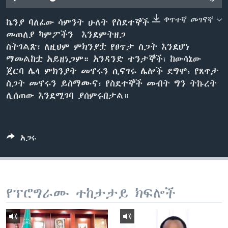
ቀጥተኛ መገናኛ
ኬንያ ባለፈው ሳምንት ሁለት የስደተኞች
መጠለያ ካምፖችን እንደምትዘጋ
ቋንቋዎች
ስትገልጽ፣ ለዚህም ምክንያቷ የፀጥታ ስጋት እንደሆነ
ማመልከቷ አይዘነጋም። አንዳንድ ተንታኞች፣ ከውሳኔው
ጀርባ ሌላ ምክንያት መኖሩን ሲናገሩ ሌሎች ደግሞ፣ የጸጥታ
ስጋት መኖሩን ይስማሙና፣ የስደተኞች መብት ግን ትኩረት
ሊሰጠው እንደሚገባ ያሰምሩበታል።
አጋሩ
የፕሮግራሙ ተከታታይ ክፍሎች