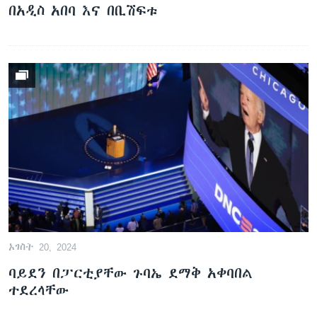
በአዲስ አበባ እና በቢሽፍቱ
ኦገስት 20, 2024
ባይደን በፓርቲያቸው ጉባኤ ደማቅ አቀባበል
ተደረላቸው