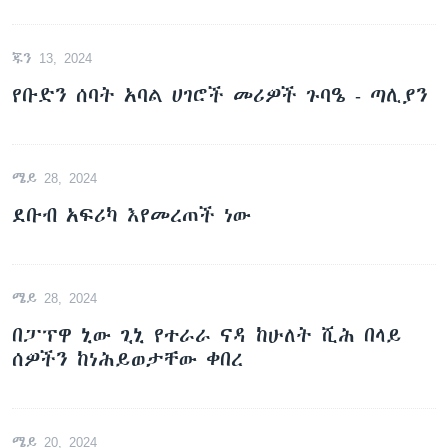
ጁን 13, 2024
የቡድን ሰባት አባል ሀገሮች መሪዎች ጉባዔ - ጣሊያን
ሜይ 28, 2024
ደቡብ አፍሪካ እየመረጠች ነው
ሜይ 28, 2024
በፓፕዋ ኒው ጊኒ የተራራ ናዳ ከሁለት ሺሕ በላይ
ሰዎችን ከነሕይወታቸው ቀበረ
ሜይ 20, 2024