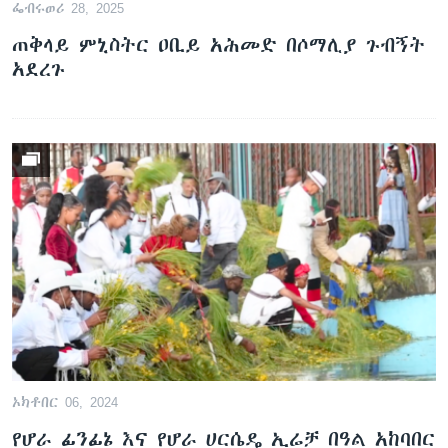
ፌብሩወሪ 28, 2025
ጠቅላይ ምኒስትር ዐቢይ አሕመድ በሶማሊያ ጉብኝት
አደረጉ
ቋንቋዎች
ኦክቶበር 06, 2024
የሆራ ፊንፊኔ እና የሆራ ሀርሴዴ ኢሬቻ በዓል አከባበር