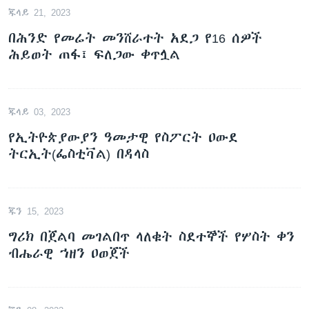
ጁላይ 21, 2023
በሕንድ የመሬት መንሸራተት አደጋ የ16 ሰዎች
ሕይወት ጠፋ፤ ፍለጋው ቀጥሏል
ጁላይ 03, 2023
የኢትዮጵያውያን ዓመታዊ የስፖርት ዐውደ
ትርኢት(ፌስቲቫል) በዳላስ
ጁን 15, 2023
ግሪክ በጀልባ መገልበጥ ላለቁት ስደተኞች የሦስት ቀን
ብሔራዊ ኀዘን ዐወጀች