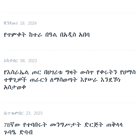
ጃንዩወሪ 19, 2024
የጥምቀት ከተራ በዓል በአዲስ አበባ
ኦክቶበር 08, 2023
የእስራኤል ጦር በሀገሪቱ ግዛት ውስጥ የቀሩትን የሀማስ
ተዋጊዎች ጠራርጎ ለማስወጣት እየሠራ እንደኾነ
አስታወቀ
ሴፕቴምበር 23, 2023
78ኛው የተባበሩት መንግሥታት ድርጅት ጠቅላላ
ጉባዔ ድባብ