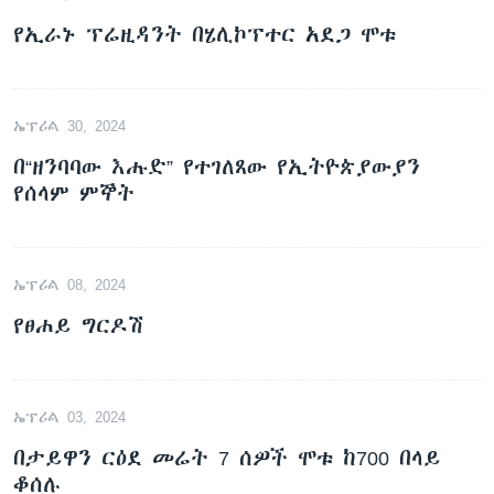
የኢራኑ ፕሬዚዳንት በሄሊኮፕተር አደጋ ሞቱ
ኤፕሪል 30, 2024
በ“ዘንባባው እሑድ” የተገለጸው የኢትዮጵያውያን
የሰላም ምኞት
ኤፕሪል 08, 2024
የፀሐይ ግርዶሽ
ኤፕሪል 03, 2024
በታይዋን ርዕደ መሬት 7 ሰዎች ሞቱ ከ700 በላይ
ቆሰሉ