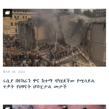
ጁላይ 08, 2024
ሩሲያ በዩክሬን ዋና ከተማ ባካሄደችው የሚሳይል
ጥቃት የህፃናት ሆስፒታል መታች