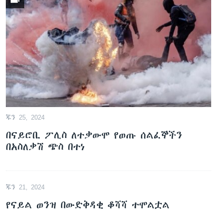
ጁን 25, 2024
በናይሮቢ ፖሊስ ለተቃውሞ የወጡ ሰልፈኞችን
በአስለቃሽ ጭስ በተነ
ጁን 21, 2024
የናይል ወንዝ በውድቅዳቂ ቆሻሻ ተሞልቷል