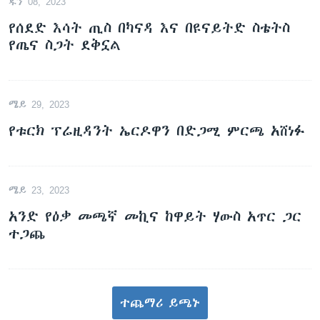
ጁን 08, 2023
የሰደድ እሳት ጢስ በካናዳ እና በዩናይትድ ስቴትስ
የጤና ስጋት ደቅኗል
ሜይ 29, 2023
የቱርክ ፕሬዚዳንት ኤርዶዋን በድጋሚ ምርጫ አሸነፉ
ሜይ 23, 2023
አንድ የዕቃ መጫኛ መኪና ከዋይት ሃውስ አጥር ጋር
ተጋጨ
ተጨማሪ ይጫኑ