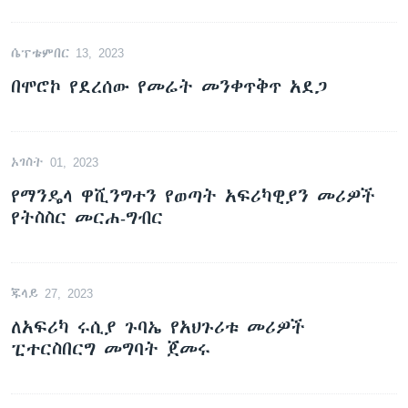
ሴፕቴምበር 13, 2023
በሞሮኮ የደረሰው የመሬት መንቀጥቅጥ አደጋ
ኦገስት 01, 2023
የማንዴላ ዋሺንግተን የወጣት አፍሪካዊያን መሪዎች
የትስስር መርሐ-ግብር
ጁላይ 27, 2023
ለአፍሪካ ሩሲያ ጉባኤ የአህጉሪቱ መሪዎች
ፒተርስበርግ መግባት ጀመሩ