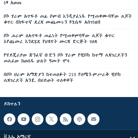
ነፃ አወጡ
ቦኮ ሃራም አጥፍቶ ጠፊ ቦምብ እንዲያፈነዱ የሚጠቀሙባቸው ልጆች
ቁጥር በከፍተኛ ደረጃ መጨመሩን ዩኒሴፍ አስገነዘበ
ቦኮ ሐራም ለአጥፍቶ ጠፊነት የሚጠቀምባቸው ልጆች ቁጥር
እየጨመረ እንደሄደ የህጻናት መርጃ ድርጅት ገለጸ
የናይጄሪያው ጽንፈኛ ቡድን ቦኮ ሃራም የቺቦክ ከተማ ልጃገረዶችን
ጠልፈው ከወሰዱ ሁለት ዓመት ሞላ
በቦኮ ሀራም አማጽያን ከተጠለፉት 219 የሰሜን-ምሥራቅ ቺቦክ
ልጃገረዶች አንዷ በህይወት ተለቀቀች
ይከተሉን
ቪኦኤ አማርኛ