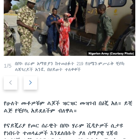
በቦኮ ሀራም አማጽያን ከተጠለፉት 219 የሰሜን-ምሥራቅ ቺቦክ
1/5
ልጃገረዶች አንዷ በህይወት ተለቀቀች
P
N
r
e
e
x
v
t
የሁለት መቶዎቹም ልጆች ዝርዝር መዝገብ በዕጄ አለ። ይቺ
i
s
ልጅ የቺቦኳ አይደለችም ብለዋል።
o
l
u
i
የናይጄሪያ የጦር ሰራዊት በቦኮ ሃራም ቪዲዮዎች ሲታዩ
s
d
የነበሩት ተጠላፊዎች እንደለበሱት ያለ ሰማያዊ ሂጃብ
s
e