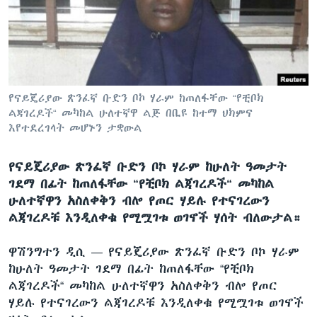
ቋንቋዎች
የናይጄሪያው ጽንፈኛ ቡድን ቦኮ ሃራም ከጠለፋቸው “የቺቦክ
ልጃገረዶች“ መካከል ሁለተኛዋ ልጅ በቢዩ ከተማ ህክምና
እየተደረገላት መሆኑን ታቋውል
የናይጄሪያው ጽንፈኛ ቡድን ቦኮ ሃራም ከሁለት ዓመታት
ገደማ በፊት ከጠለፋቸው “የቺቦክ ልጃገረዶች“ መካከል
ሁለተኛዋን አስለቀቅን ብሎ የጦር ሃይሉ የተናገረውን
ልጃገረዶቹ እንዲለቀቁ የሚሟገቱ ወገኖች ሃሰት ብለውታል።
ዋሽንግተን ዲሲ —
የናይጄሪያው ጽንፈኛ ቡድን ቦኮ ሃራም
ከሁለት ዓመታት ገደማ በፊት ከጠለፋቸው “የቺቦክ
ልጃገረዶች“ መካከል ሁለተኛዋን አስለቀቅን ብሎ የጦር
ሃይሉ የተናገረውን ልጃገረዶቹ እንዲለቀቁ የሚሟገቱ ወገኖች