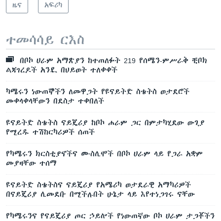
ዜና
አፍሪካ
ተመሳሳይ ርእስ
በቦኮ ሀራም አማጽያን ከተጠለፉት 219 የሰሜን-ምሥራቅ ቺቦክ
ልጃገረዶች አንዷ በህይወት ተለቀቀች
ካሜሩን ነውጠኞችን ለመዋጋት የዩናይትድ ስቴትስ ወታደሮች
መቀላቀላቸውን በደስታ ተቀበለች
ዩናይትድ ስቴትስ ናይጄሪያ ከቦኮ ሐራም ጋር በምታካሂደው ውጊያ
የሚረዱ ተሽከርካሪዎች ሰጠች
የካሜሩን ክርስቲያኖችና ሙስሊሞች በቦኮ ሀራም ላይ የጋራ አቋም
መያዛቸው ተሰማ
ዩናይትድ ስቴትስና ናይጄሪያ የአሜሪካ ወታደራዊ አማካሪዎች
በናይጄሪያ ሊመደቡ በሚችሉበት ሁኔታ ላይ እየተነጋገሩ ናቸው
የካሜሩንና የናይጄሪያ ጦር ኃይሎች የነውጠኛው ቦኮ ሀራም ታጋቾችን