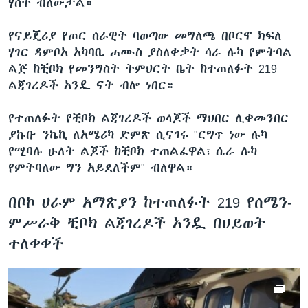
ሃሰት ብለውታል።
የናይጄሪያ የጦር ሰራዊት ባወጣው መግለጫ በቦርኖ ክፍለ
ሃገር ዳምቦአ አካባቢ ሐሙስ ያስለቀቃት ሳራ ሉካ የምትባል
ልጅ ከቺቦክ የመንግስት ትምህርት ቤት ከተጠለፉት 219
ልጃገረዶች አንዷ ናት ብሎ ነበር።
የተጠለፉት የቺቦክ ልጃገረዶች ወላጆች ማህበር ሊቀመንበር
ያኩቡ ንኬኪ ለአሜሪካ ድምጽ ሲናገሩ "ርግጥ ነው ሉካ
የሚባሉ ሁለት ልጆች ከቺቦክ ተጠልፈዋል፣ ሴራ ሉካ
የምትባለው ግን አይደለችም" ብለዋል።
በቦኮ ሀራም አማጽያን ከተጠለፉት 219 የሰሜን-
ምሥራቅ ቺቦክ ልጃገረዶች አንዷ በህይወት
ተለቀቀች