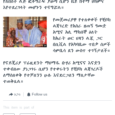
የለበሰች ልጅ ፎቶግራፍ ያወጣ ሲሆን ቢዩ ከተማ ህክምና
l
እየተደረገላት መሆኑን ተናግሯል።
i
d
የመጀመሪያዋ የተለቀቀች የቺቦክ
e
ልጃገረድ የአስራ ዘጠኝ ዓመቷ
አሚና አሊ ማክሰኞ ዕለት
ከአራት ወር ህጻን ልጇ ጋር
በሲቪል የአካባቢው ጥበቃ ሰዎች
ሳምቢሳ ደን ውስጥ ተገኝታለች።
የናይጄሪያ ፕሬዚደንት ማሀማዱ ቡሃሪ አሚናና እናቷን
ተቀብለው ያነጋገሩ ሲሆን የተቀሩትን የቺቦክ ልጃገረዶች
ለማስለቀቅ የተቻለንን ሁሉ እናደርጋለን ማለታቸው
ተጠቅሷል።
አጋሩ
Follow us
This item is part of