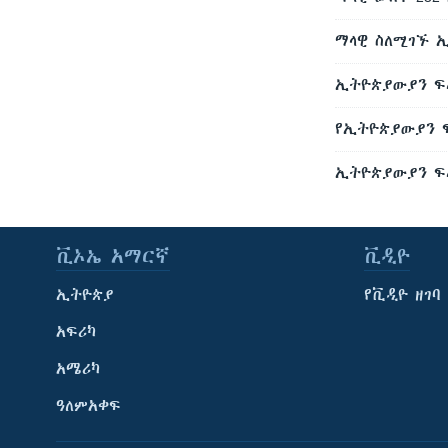
ማላዊ ስለሚገኙ 
ኢትዮጵያውያን ፍ
የኢትዮጵያውያን 
ኢትዮጵያውያን ፍ
ቪኦኤ አማርኛ
ቪዲዮ
ኢትዮጵያ
የቪዲዮ ዘገባ
አፍሪካ
አሜሪካ
ዓለምአቀፍ