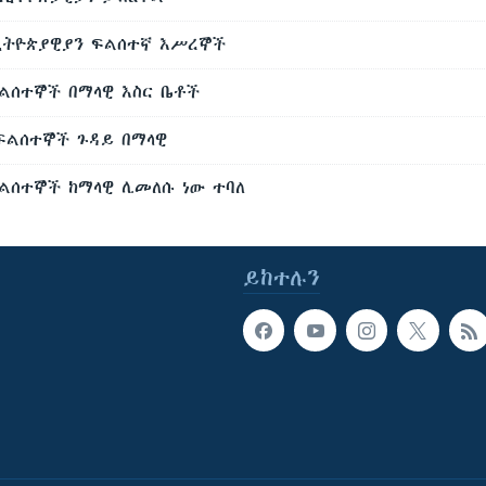
ኢትዮጵያዊያን ፍልሰተኛ እሥረኞች
ልሰተኞች በማላዊ እስር ቤቶች
ፍልሰተኞች ጉዳይ በማላዊ
ልሰተኞች ከማላዊ ሊመለሱ ነው ተባለ
ይከተሉን