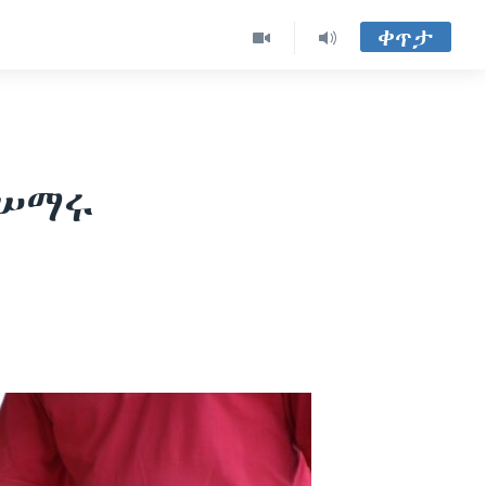
ቀጥታ
ተሠማሩ