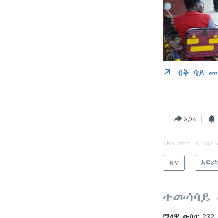
ብቅ ባይ መ
አጋሩ
This item is part 
ዜና
አፍሪ
ተመሳሳይ 
ማላዊ ውስጥ 232