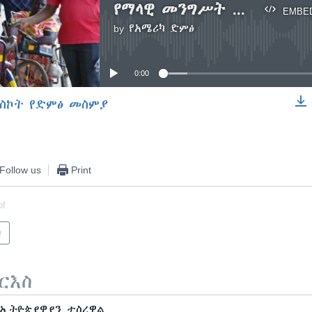
የማላዊ መንግሥት መንገድ ላይ የሚለምኑና ልጆቻቸው በልመና የተሠማሩ ወላጆች እንዲያዙ አዝዟል
EMBE
by
የአሜሪካ ድምፅ
No media source currently available
0:00
ስኮት የድምፅ መስምያ
EMBED
Follow us
Print
of
ካ
ርእስ
 ኢትዮጵያዊያን ታስረዋል