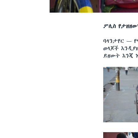
ፖሊስ የታዘዘው
ባላንታየር —
የ
ወላጆች እንዲያ
ይዘውት እንጂ 