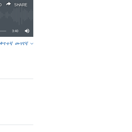
D
SHARE
3:40
ቀጥተኛ መገናኛ
SHARE