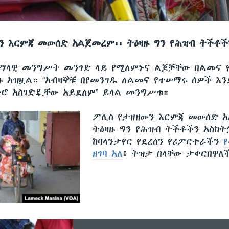
ን እርምጃ መውሰድ አልጀመረም፡፡ ትዕዛዙ ግን የሕዝብ ትችቶች
ማላዊ መንግሥት መንገድ ላይ የሚለምኑና ልጆቻቸው በልመና 
ዙ አዝዟል። “አብዛኞቹ በየመንገዱ ለልመና የተሠማሩ ሰዎች እ
ኑሮ አስገድዷቸው አይደለም” ይላል መንግሥቱ።
ፖሊስ የታዘዘውን እርምጃ መውሰድ 
ትዕዛዙ ግን የሕዝብ ትችቶችን አስከት
ከባላንታየር የደረሰን የሪፖርተራችን
ዘገባ አለ
፤ ትዝታ በላቸው ታቀርበዋለ