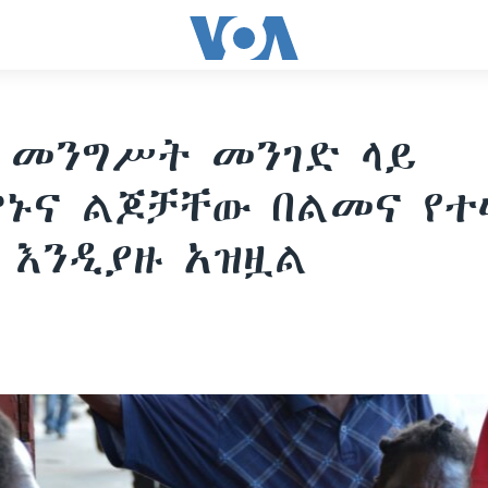
 መንግሥት መንገድ ላይ
ኑና ልጆቻቸው በልመና የ
 እንዲያዙ አዝዟል