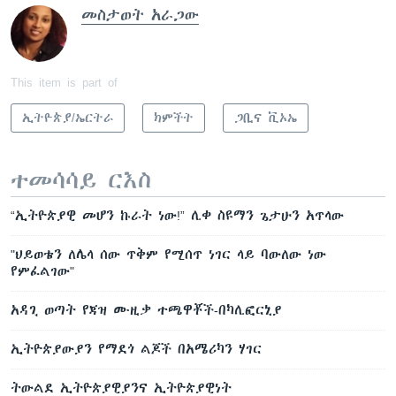
መስታወት አራጋው
This item is part of
ኢትዮጵያ/ኤርትራ
ክምችት
ጋቢና ቪኦኤ
ተመሳሳይ ርእስ
“ኢትዮጵያዊ መሆን ኩራት ነው!” ሊቀ ስዩማን ጌታሁን አጥላው
"ህይወቴን ለሌላ ሰው ጥቅም የሚሰጥ ነገር ላይ ባውለው ነው
የምፈልገው"
አዳጊ ወጣት የጃዝ ሙዚቃ ተጫዋቾች-በካሊፎርኒያ
ኢትዮጵያውያን የማደጎ ልጆች በአሜሪካን ሃገር
ትውልደ ኢትዮጵያዊያንና ኢትዮጵያዊነት