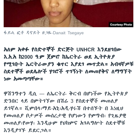
ቋንቋዎች
ፋይል ፎቶ ዳናይት ፀጋዬ-Danait Tsegaye
አለም አቀፉ የስድተኞች ድርጅት UNHCR እንደዘገበው
እ.አ.አ ከ2000 ዓ.ም ጀምሮ ከኤርትራ ወደ ኢትዮጵያ
የሚገቡት ኤርትራውያን ቁጥር እያደገ መጥቷል። አብዛኛዎቹ
ስደተኞች ወደሌሎች ሃገሮች ጥገኝነት ለመጠየቅና ለማግኘት
ነው አመጣጣቸው።
ዋሽንግተን ዲሲ —
ለኤርትራ ቅርብ በሆነችው የኢትዮጵያ
ድንበር ላይ በምትገኘው በሽሬ 3 የስደተኞች መጠለያ
ይገኛል። ሺምበላ፣ማይ-አኒ፣አዲ-ሃሩሽ በተሰኙት በ እነዚህ
የመጠለያ ቦታዎች መሰረታዊ የሆነውን የምግብ፣ የጊዜያዊ
መጠለያ፣የውሃ፣ እንዲሁም የህክምና አገልግሎት ስደተኞቹ
እንዲያገኙ ይደርጋል።