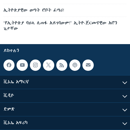
ኢትዮጵያዊው ወጣት ሮቦት ፈጣሪ!
“የኢትዮጵያ ባህል ሊጠፋ አይገባውም!” ኢትዮ-ጀርመናዊው አሮን
ጌታቸው
ይከተሉን
ቪኦኤ አማርኛ
ቪዲዮ
ድምጽ
ቪኦኤ አፍሪካ