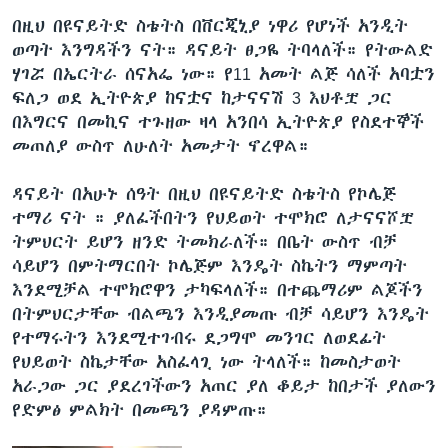
በዚህ በዩናይትድ ስቴትስ በቨርጂኒያ ነዋሪ የሆነች አንዲት
ወጣት እንግዳችን ናት። ዳናይት ፀጋዬ ትባላለች። የትውልድ
ሃገሯ በኤርትራ ሰናአፌ ነው። የ11 አመት ልጅ ሳለች አባቷን
ፍለጋ ወደ ኢትዮጵያ ከናቷና ከታናናሽ 3 እህቶቿ ጋር
በእግርና በመኪና ተጉዘው ዛላ አንበሳ ኢትዮጵያ የስደተኞች
መጠለያ ውስጥ ለሁለት አመታት ኖረዋል።
ዳናይት በአሁኑ ሰዓት በዚህ በዩናይትድ ስቴትስ የኮሌጅ
ተማሪ ናት ። ያለፈችበትን የህይወት ተሞክሮ ለታናናሾቿ
ትምህርት ይሆን ዘንድ ትመክራለች። በቤት ውስጥ ብቻ
ሳይሆን በምትማርበት ኮሌጅም እንዴት ስኬትን ማምጣት
እንደሚቻል ተሞክሮዋን ታካፍላለች። በተጨማሪም ልጆችን
በትምህርታቸው ብልጫን እንዲያመጡ ብቻ ሳይሆን እንዴት
የተማሩትን እንደሚተገብሩ ደጋግሞ መንገር ለወደፊት
የህይወት ስኬታቸው አስፈላጊ ነው ትላለች። ከመስታወት
አራጋው ጋር ያደረገችውን አጠር ያለ ቆይታ ከበታች ያለውን
የድምፅ ምልክት በመጫን ያዳምጡ።