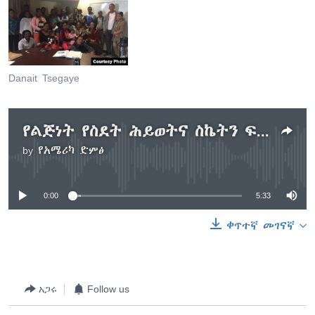
Danait Tsegaye
የልጅነት የስደት ሕይወትና ስኬትን ፍለጋ
by
የአሜሪካ ድምፅ
No media source currently available
0:00
5:33
ቀጥተኛ መገናኛ
አጋሩ
Follow us