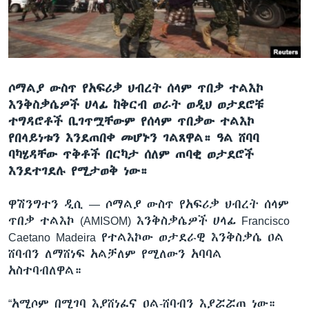
ቋንቋዎች
ሶማልያ ውስጥ የአፍሪቃ ህብረት ሰላም ጥበቃ ተልእኮ
እንቅስቃሴዎች ሀላፊ ከቅርብ ወራት ወዲህ ወታደሮቹ
ተግዳሮቶች ቢገጥሟቸውም የሰላም ጥበቃው ተልእኮ
የበላይነቱን እንደጠበቀ መሆኑን ገልጸዋል። ዓል ሸባባ
ባካሄዳቸው ጥቅቶች በርካታ ሰለም ጠባቂ ወታደሮች
እንደተገደሉ የሚታወቅ ነው።
ዋሽንግተን ዲሲ —
ሶማልያ ውስጥ የአፍሪቃ ህብረት ሰላም
ጥበቃ ተልእኮ (AMISOM) እንቅስቃሴዎች ሀላፊ Francisco
Caetano Madeira የተልእኮው ወታደራዊ እንቅስቃሴ ዐል
ሸባብን ለማሸነፍ አልቻለም የሚለውን አባባል
አስተባብለዋል።
“አሚሶም በሚገባ እያሸነፈና ዐል-ሸባብን እያሯሯጠ ነው።