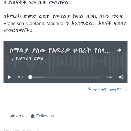
ሲያጠናቅቅ ነው ሲሉ መልሰዋል።
በአሜሪካ ድምጽ ሬድዮ የሶማልያ ክፍል ዘጋቢ ሀሩን ማሩፍ
Francisco Caetano Madeira ን አነጋግሯል። አዳነች ፍሰሀየ
ታቀርበዋለች።
ሶማልያ ያለው የአፍሪቃ ህብረት የሰላም ጥበቃ ተልእኮ በዐል ሸባብ ላይ ድል እያገኘ እንደሆነ ገለጸ
by
የአሜሪካ ድምፅ
No media source currently available
0:00
2:47
ቀጥተኛ መገናኛ
አጋሩ
Follow us
This item is part of