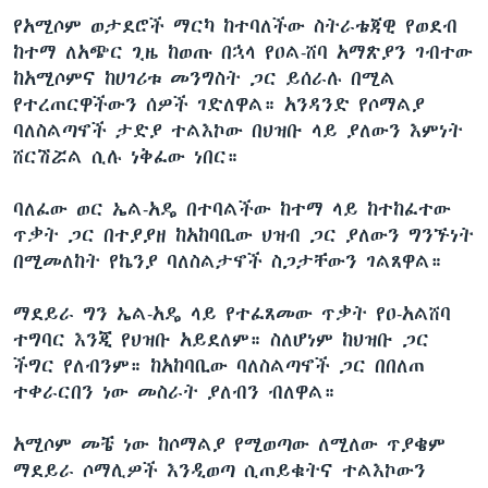
የአሚሶም ወታደሮች ማርካ ከተባለችው ስትራቴጃዊ የወደብ
ከተማ ለአጭር ጊዜ ከወጡ በኋላ የዐል-ሸባ አማጽያን ገብተው
ከአሚሶምና ከሀገሪቱ መንግስት ጋር ይሰራሉ በሚል
የተረጠርዋችውን ሰዎች ገድለዋል። አንዳንድ የሶማልያ
ባለስልጣኖች ታድያ ተልእኮው በህዝቡ ላይ ያለውን እምነት
ሸርሽሯል ሲሉ ነቅፈው ነበር።
ባለፈው ወር ኤል-አዴ በተባልችው ከተማ ላይ ከተከፈተው
ጥቃት ጋር በተያያዘ ከአከባቢው ህዝብ ጋር ያለውን ግንኙነት
በሚመለከት የኬንያ ባለስልታኖች ስጋታቸውን ገልጸዋል።
ማደይራ ግን ኤል-አዴ ላይ የተፈጸመው ጥቃት የዐ-አልሸባ
ተግባር እንጂ የህዝቡ አይደለም። ስለሆነም ከህዝቡ ጋር
ችግር የለብንም። ከአከባቢው ባለስልጣኖች ጋር በበለጠ
ተቀራርበን ነው መስራት ያለብን ብለዋል።
አሚሶም መቼ ነው ከሶማልያ የሚወጣው ለሚለው ጥያቄም
ማደይራ ሶማሊዎች እንዲወጣ ሲጠይቁትና ተልእኮውን