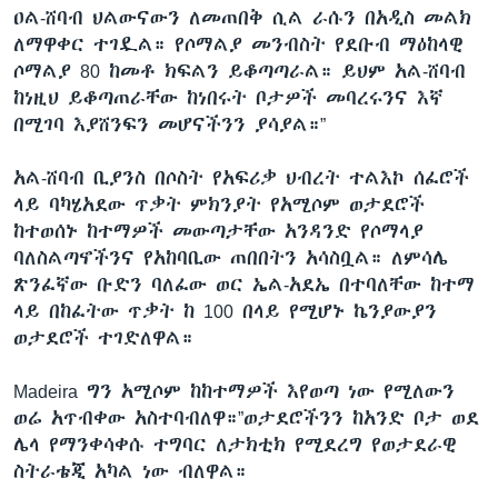
ዐል-ሸባብ ህልውናውን ለመጠበቅ ሲል ራሱን በአዲስ መልክ
ለማዋቀር ተገዷል። የሶማልያ መንብስት የደቡብ ማዕከላዊ
ሶማልያ 80 ከመቶ ክፍልን ይቆጣጣራል። ይህም አል-ሸባብ
ከነዚህ ይቆጣጠራቸው ከነበሩት ቦታዎች መባረሩንና እኛ
በሚገባ እያሸንፍን መሆናችንን ያሳያል።”
አል-ሸባብ ቢያንስ በሶስት የአፍሪቃ ህብረት ተልእኮ ሰፈሮች
ላይ ባካሄአደው ጥቃት ምክንያት የአሚሶም ወታደሮች
ከተወሰኑ ከተማዎች መውጣታቸው አንዳንድ የሶማላያ
ባለስልጣኖችንና የአከባቢው ጠበበትን አሳስቧል። ለምሳሌ
ጽንፈኛው ቡድን ባለፈው ወር ኤል-አደኤ በተባለቸው ከተማ
ላይ በከፈትው ጥቃት ከ 100 በላይ የሚሆኑ ኬንያውያን
ወታደሮች ተገድለዋል።
Madeira ግን አሚሶም ከከተማዎች እየወጣ ነው የሚለውን
ወሬ አጥብቀው አስተባብለዋ።”ወታደሮችንን ከአንድ ቦታ ወደ
ሌላ የማንቀሳቀሱ ተግባር ለታክቲክ የሚደረግ የወታደራዊ
ስትራቴጂ አካል ነው ብለዋል።