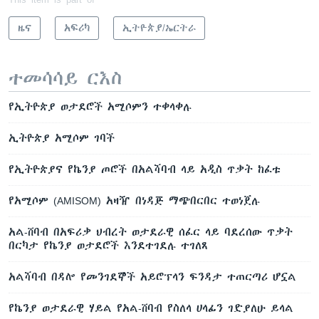
ዜና
አፍሪካ
ኢትዮጵያ/ኤርትራ
ተመሳሳይ ርእስ
የኢትዮጵያ ወታደሮች አሚሶምን ተቀላቀሉ
ኢትዮጵያ አሚሶም ገባች
የኢትዮጵያና የኬንያ ጦሮች በአልሻባብ ላይ አዲስ ጥቃት ከፈቱ
የአሚሶም (AMISOM) አዛዥ በነዳጅ ማጭበርበር ተወነጀሉ
አል-ሸባብ በአፍሪቃ ህብረት ወታደራዊ ሰፈር ላይ ባደረሰው ጥቃት
በርካታ የኬንያ ወታደሮች እንደተገደሉ ተገለጸ
አልሻባብ በዳሎ የመንገደኞች አይሮፕላን ፍንዳታ ተጠርጣሪ ሆኗል
የኬንያ ወታደራዊ ሃይል የአል-ሸባብ የስለላ ሀላፊን ገድያለሁ ይላል