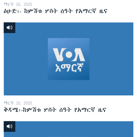
ማርች 16, 2025
ዕሁድ፡- ከምሽቱ ሦስት ሰዓት የአማርኛ ዜና
ማርች 15, 2025
ቅዳሜ፡-ከምሽቱ ሦስት ሰዓት የአማርኛ ዜና