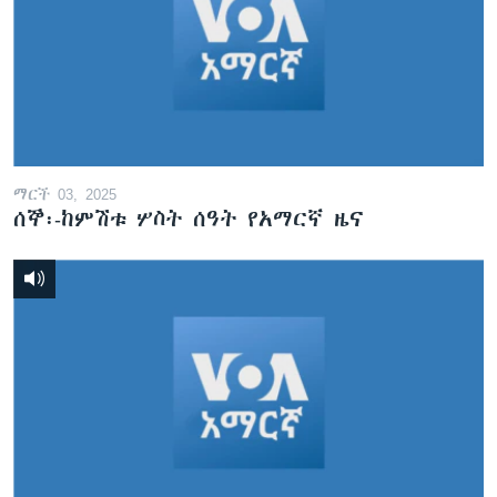
ማርች 03, 2025
ሰኞ፡-ከምሽቱ ሦስት ሰዓት የአማርኛ ዜና