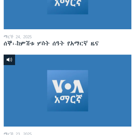
ቋንቋዎች
ማርች 24, 2025
ሰኞ፡-ከምሽቱ ሦስት ሰዓት የአማርኛ ዜና
ማርች 23, 2025