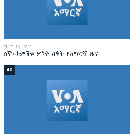
ማርች 10, 2025
ሰኞ፡-ከምሽቱ ሦስት ሰዓት የአማርኛ ዜና