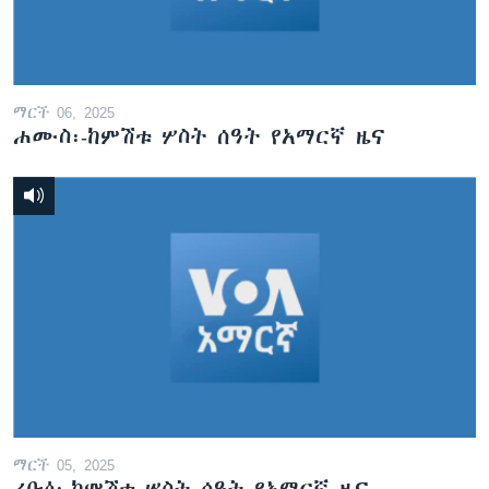
ማርች 06, 2025
ሐሙስ፡-ከምሽቱ ሦስት ሰዓት የአማርኛ ዜና
ማርች 05, 2025