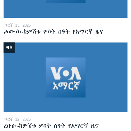
ማርች 13, 2025
ሐሙስ፡-ከምሽቱ ሦስት ሰዓት የአማርኛ ዜና
ማርች 12, 2025
ረቡዕ፡-ከምሽቱ ሦስት ሰዓት የአማርኛ ዜና