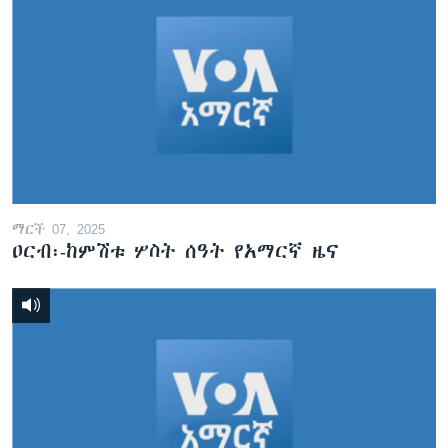
ማርች 07, 2025
ዐርብ፡-ከምሽቱ ሦስት ሰዓት የአማርኛ ዜና