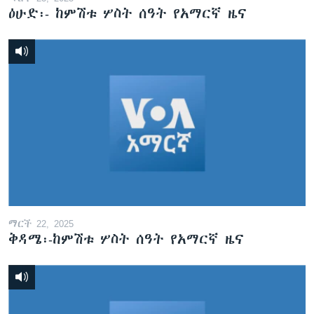
ዕሁድ፡- ከምሽቱ ሦስት ሰዓት የአማርኛ ዜና
ማርች 22, 2025
ቅዳሜ፡-ከምሽቱ ሦስት ሰዓት የአማርኛ ዜና