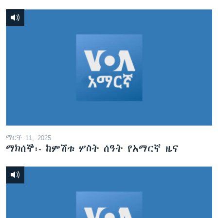
ማርች 11, 2025
ማክሰኞ፡- ከምሽቱ ሦስት ሰዓት የአማርኛ ዜና