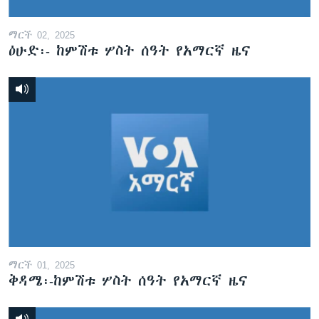
ማርች 02, 2025
ዕሁድ፡- ከምሽቱ ሦስት ሰዓት የአማርኛ ዜና
ማርች 01, 2025
ቅዳሜ፡-ከምሽቱ ሦስት ሰዓት የአማርኛ ዜና