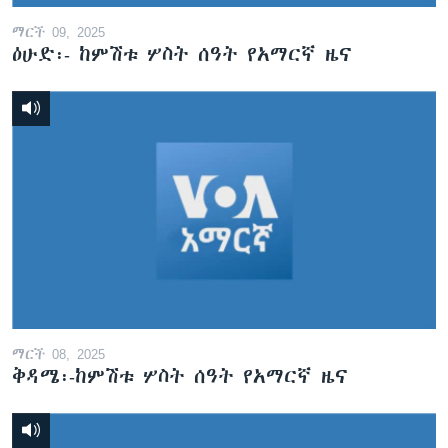
ማርች 09, 2025
ዕሁድ፡- ከምሽቱ ሦስት ሰዓት የአማርኛ ዜና
ማርች 08, 2025
ቅዳሜ፡-ከምሽቱ ሦስት ሰዓት የአማርኛ ዜና