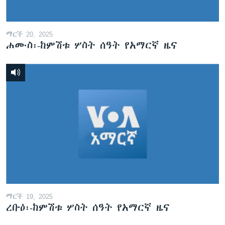
ማርች 20, 2025
ሐሙስ፡-ከምሽቱ ሦስት ሰዓት የአማርኛ ዜና
ማርች 19, 2025
ረቡዕ፡-ከምሽቱ ሦስት ሰዓት የአማርኛ ዜና