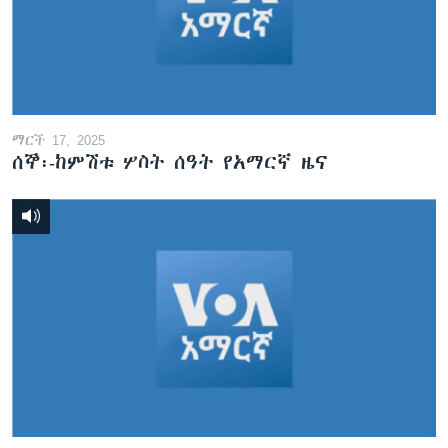
ማርች 17, 2025
ሰኞ፡-ከምሽቱ ሦስት ሰዓት የአማርኛ ዜና