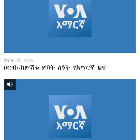
ማርች 21, 2025
ዐርብ፡-ከምሽቱ ሦስት ሰዓት የአማርኛ ዜና