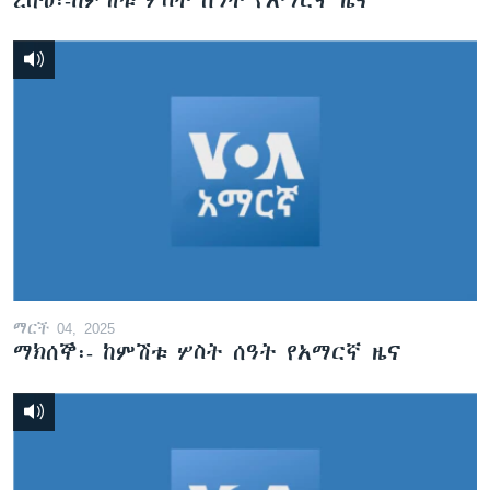
ረቡዕ፡-ከምሽቱ ሦስት ሰዓት የአማርኛ ዜና
ማርች 04, 2025
ማክሰኞ፡- ከምሽቱ ሦስት ሰዓት የአማርኛ ዜና