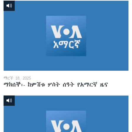
ማርች 18, 2025
ማክሰኞ፡- ከምሽቱ ሦስት ሰዓት የአማርኛ ዜና