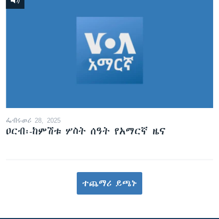
ፌብሩወሪ 28, 2025
ዐርብ፡-ከምሽቱ ሦስት ሰዓት የአማርኛ ዜና
ተጨማሪ ይጫኑ