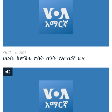
ማርች 14, 2025
ዐርብ፡-ከምሽቱ ሦስት ሰዓት የአማርኛ ዜና