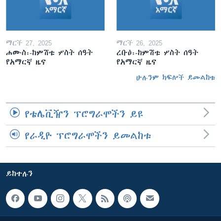
ማርች 27, 2025
ማርች 26, 2025
ሐሙስ፡-ከምሽቱ ሦስት ሰዓት
ረቡዕ፡-ከምሽቱ ሦስት ሰዓት
የአማርኛ ዜና
የአማርኛ ዜና
ሁሉንም ክፍሎች ይመልከቱ
የቴሌቪዥን ፕሮግራሞችን ይዩ
የራዲዮ ፕሮግራሞችን ይመልከቱ
ይከተሉን