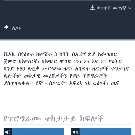
ቀጥተኛ መገናኛ
ቋንቋዎች
አጋሩ
ቪኦኤ በየዕለቱ ከምሽቱ 3 ሰዓት በኢትዮጵያ አቆጣጠር
ጀምሮ በአማርኛ፣ በአጭር ሞገድ 22፣ 25 እና 31 ሜትር
ባንድ የ60 ደቂቃ ሥርጭቱ ዜና፣ አበይት ዜናዎች ትንታኔና
ሌሎችም ወቅታዊ መረጃዎችን የያዙ ፕሮግራሞች
ያስተላልፋል። ሰኞ፡- ስፖርት፣ አፍሪካ ነክ ርዕሶች፣ ጤና
የፕሮግራሙ ተከታታይ ክፍሎች