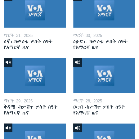
ማርች 31, 2025
ማርች 30, 2025
ሰኞ፡-ከምሽቱ ሦስት ሰዓት
ዕሁድ፡- ከምሽቱ ሦስት ሰዓት
የአማርኛ ዜና
የአማርኛ ዜና
ማርች 29, 2025
ማርች 28, 2025
ቅዳሜ፡-ከምሽቱ ሦስት ሰዓት
ዐርብ፡-ከምሽቱ ሦስት ሰዓት
የአማርኛ ዜና
የአማርኛ ዜና