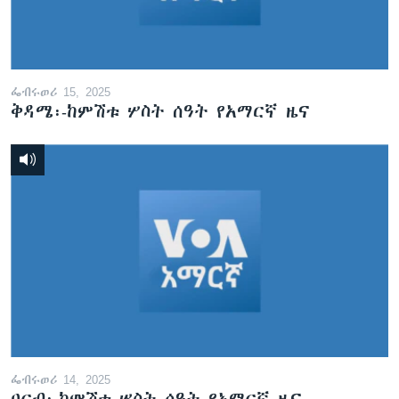
ፌብሩወሪ 15, 2025
ቅዳሜ፡-ከምሽቱ ሦስት ሰዓት የአማርኛ ዜና
ፌብሩወሪ 14, 2025