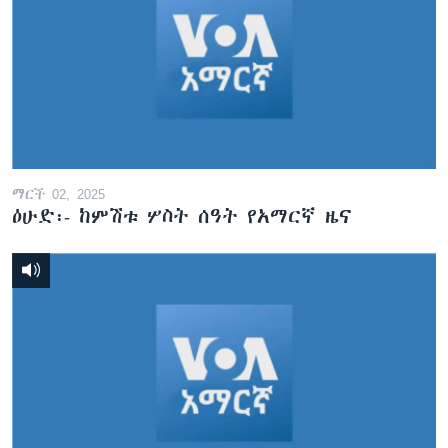
ማርች 02, 2025
ዕሁድ፡- ከምሽቱ ሦስት ሰዓት የአማርኛ ዜና