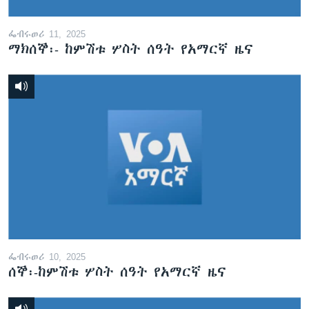
ፌብሩወሪ 11, 2025
ማክሰኞ፡- ከምሽቱ ሦስት ሰዓት የአማርኛ ዜና
ፌብሩወሪ 10, 2025
ሰኞ፡-ከምሽቱ ሦስት ሰዓት የአማርኛ ዜና