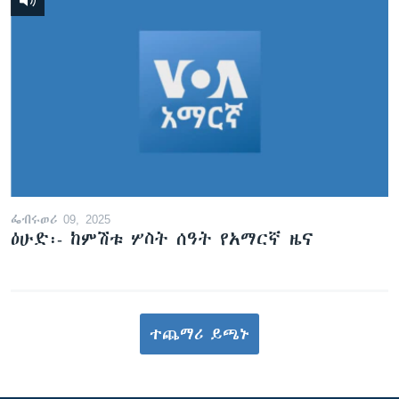
ፌብሩወሪ 09, 2025
ዕሁድ፡- ከምሽቱ ሦስት ሰዓት የአማርኛ ዜና
ተጨማሪ ይጫኑ