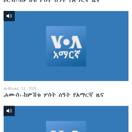
ዐርብ፡-ከምሽቱ ሦስት ሰዓት የአማርኛ ዜና
ፌብሩወሪ 13, 2025
ሐሙስ፡-ከምሽቱ ሦስት ሰዓት የአማርኛ ዜና