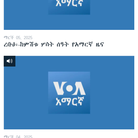
ቋንቋዎች
ማርች 05, 2025
ረቡዕ፡-ከምሽቱ ሦስት ሰዓት የአማርኛ ዜና
ማርች 04, 2025