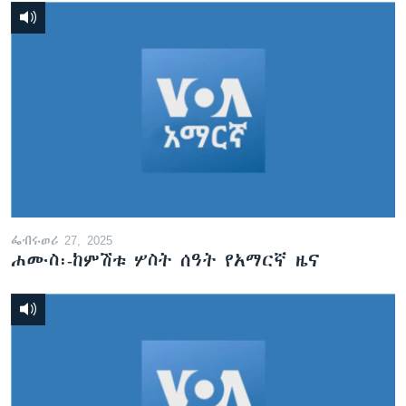
ፌብሩወሪ 27, 2025
ሐሙስ፡-ከምሽቱ ሦስት ሰዓት የአማርኛ ዜና