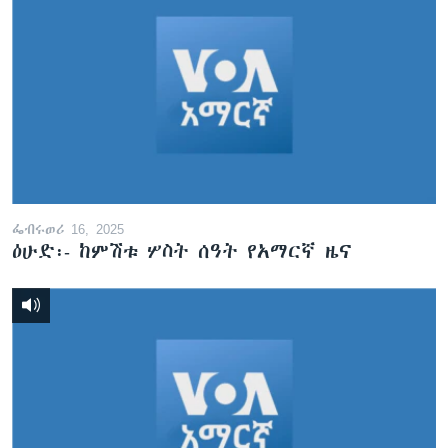
ፌብሩወሪ 16, 2025
ዕሁድ፡- ከምሽቱ ሦስት ሰዓት የአማርኛ ዜና