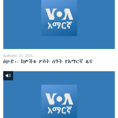
ፌብሩወሪ 23, 2025
ዕሁድ፡- ከምሽቱ ሦስት ሰዓት የአማርኛ ዜና