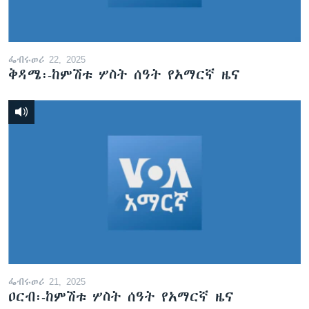
ፌብሩወሪ 22, 2025
ቅዳሜ፡-ከምሽቱ ሦስት ሰዓት የአማርኛ ዜና
ፌብሩወሪ 21, 2025
ዐርብ፡-ከምሽቱ ሦስት ሰዓት የአማርኛ ዜና