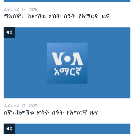
ፌብሩወሪ 18, 2025
ማክሰኞ፡- ከምሽቱ ሦስት ሰዓት የአማርኛ ዜና
ፌብሩወሪ 17, 2025
ሰኞ፡-ከምሽቱ ሦስት ሰዓት የአማርኛ ዜና