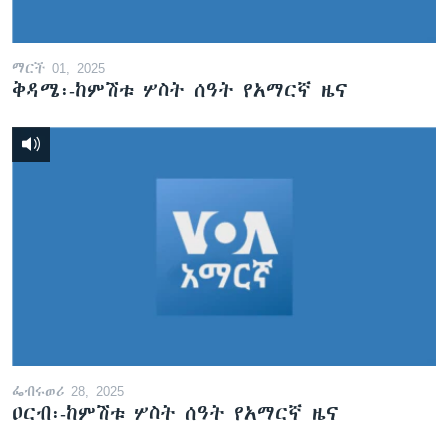
ማርች 01, 2025
ቅዳሜ፡-ከምሽቱ ሦስት ሰዓት የአማርኛ ዜና
ፌብሩወሪ 28, 2025
ዐርብ፡-ከምሽቱ ሦስት ሰዓት የአማርኛ ዜና