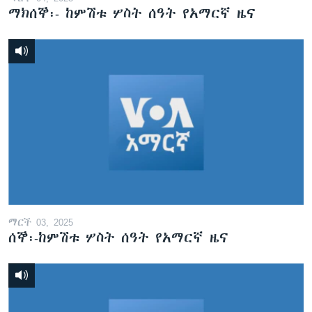
ማክሰኞ፡- ከምሽቱ ሦስት ሰዓት የአማርኛ ዜና
ማርች 03, 2025
ሰኞ፡-ከምሽቱ ሦስት ሰዓት የአማርኛ ዜና