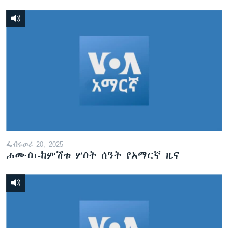
ፌብሩወሪ 20, 2025
ሐሙስ፡-ከምሽቱ ሦስት ሰዓት የአማርኛ ዜና