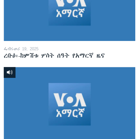
ፌብሩወሪ 19, 2025
ረቡዕ፡-ከምሽቱ ሦስት ሰዓት የአማርኛ ዜና