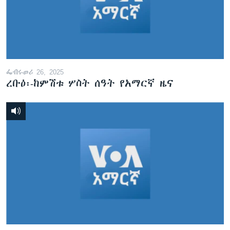
ፌብሩወሪ 26, 2025
ረቡዕ፡-ከምሽቱ ሦስት ሰዓት የአማርኛ ዜና