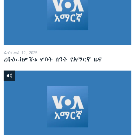
ፌብሩወሪ 12, 2025
ረቡዕ፡-ከምሽቱ ሦስት ሰዓት የአማርኛ ዜና