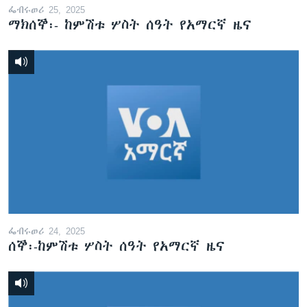
ፌብሩወሪ 25, 2025
ማክሰኞ፡- ከምሽቱ ሦስት ሰዓት የአማርኛ ዜና
ፌብሩወሪ 24, 2025
ሰኞ፡-ከምሽቱ ሦስት ሰዓት የአማርኛ ዜና