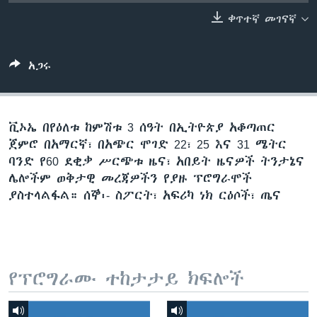
ቀጥተኛ መገናኛ
ቋንቋዎች
አጋሩ
ቪኦኤ በየዕለቱ ከምሽቱ 3 ሰዓት በኢትዮጵያ አቆጣጠር
ጀምሮ በአማርኛ፣ በአጭር ሞገድ 22፣ 25 እና 31 ሜትር
ባንድ የ60 ደቂቃ ሥርጭቱ ዜና፣ አበይት ዜናዎች ትንታኔና
ሌሎችም ወቅታዊ መረጃዎችን የያዙ ፕሮግራሞች
ያስተላልፋል። ሰኞ፡- ስፖርት፣ አፍሪካ ነክ ርዕሶች፣ ጤና
የፕሮግራሙ ተከታታይ ክፍሎች