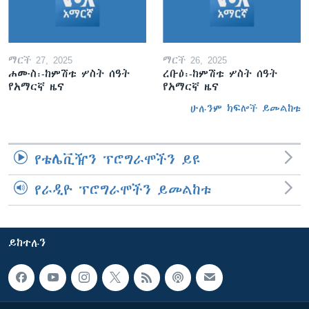
ማርች 27, 2025
ማርች 26, 2025
ሐሙስ፡-ከምሽቱ ሦስት ሰዓት
ረቡዕ፡-ከምሽቱ ሦስት ሰዓት
የአማርኛ ዜና
የአማርኛ ዜና
ሁሉንም ክፍሎች ይመልከቱ
የቴሌቪዥን ፕሮግራሞችን ይዩ
የራዲዮ ፕሮግራሞችን ይመልከቱ
ይከተሉን