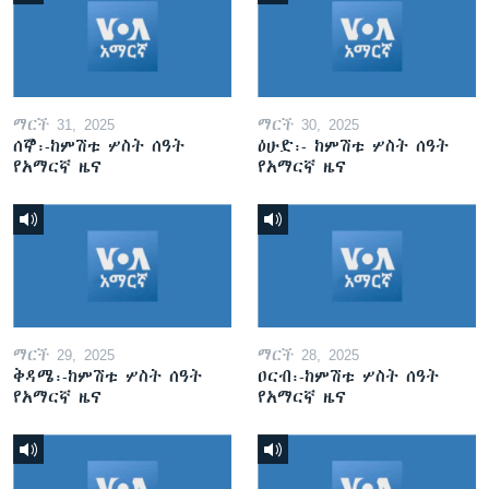
ማርች 31, 2025
ማርች 30, 2025
ሰኞ፡-ከምሽቱ ሦስት ሰዓት
ዕሁድ፡- ከምሽቱ ሦስት ሰዓት
የአማርኛ ዜና
የአማርኛ ዜና
ማርች 29, 2025
ማርች 28, 2025
ቅዳሜ፡-ከምሽቱ ሦስት ሰዓት
ዐርብ፡-ከምሽቱ ሦስት ሰዓት
የአማርኛ ዜና
የአማርኛ ዜና