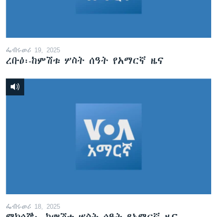
ፌብሩወሪ 19, 2025
ረቡዕ፡-ከምሽቱ ሦስት ሰዓት የአማርኛ ዜና
ፌብሩወሪ 18, 2025