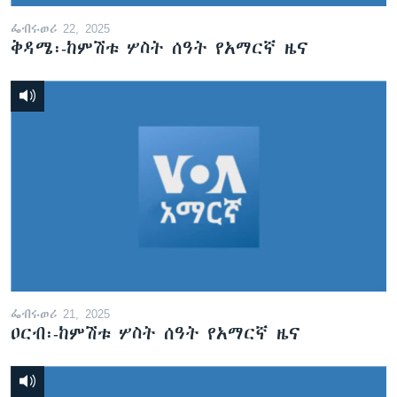
ፌብሩወሪ 22, 2025
ቅዳሜ፡-ከምሽቱ ሦስት ሰዓት የአማርኛ ዜና
ፌብሩወሪ 21, 2025
ዐርብ፡-ከምሽቱ ሦስት ሰዓት የአማርኛ ዜና