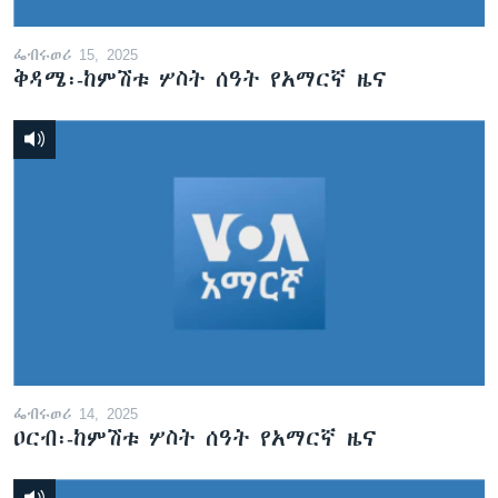
ፌብሩወሪ 15, 2025
ቅዳሜ፡-ከምሽቱ ሦስት ሰዓት የአማርኛ ዜና
ፌብሩወሪ 14, 2025
ዐርብ፡-ከምሽቱ ሦስት ሰዓት የአማርኛ ዜና