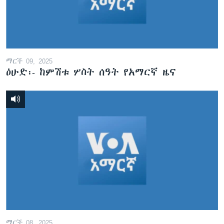
ቋንቋዎች
ማርች 09, 2025
ዕሁድ፡- ከምሽቱ ሦስት ሰዓት የአማርኛ ዜና
ማርች 08, 2025