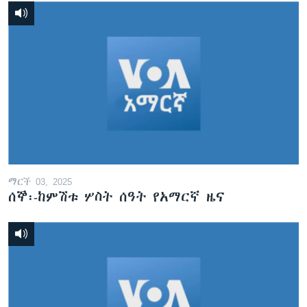
ማርች 03, 2025
ሰኞ፡-ከምሽቱ ሦስት ሰዓት የአማርኛ ዜና