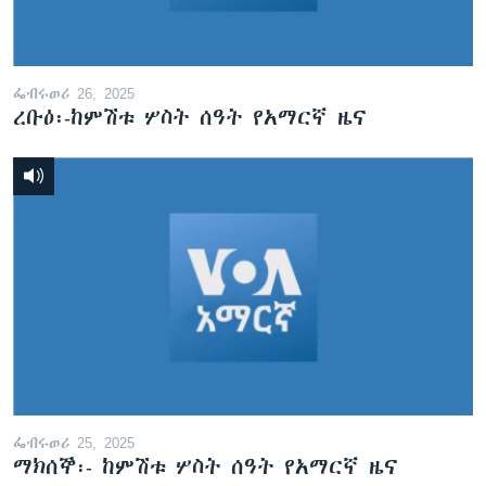
ፌብሩወሪ 26, 2025
ረቡዕ፡-ከምሽቱ ሦስት ሰዓት የአማርኛ ዜና
ፌብሩወሪ 25, 2025
ማክሰኞ፡- ከምሽቱ ሦስት ሰዓት የአማርኛ ዜና