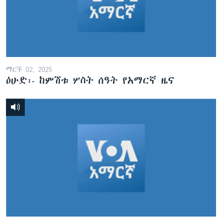
ማርች 02, 2025
ዕሁድ፡- ከምሽቱ ሦስት ሰዓት የአማርኛ ዜና