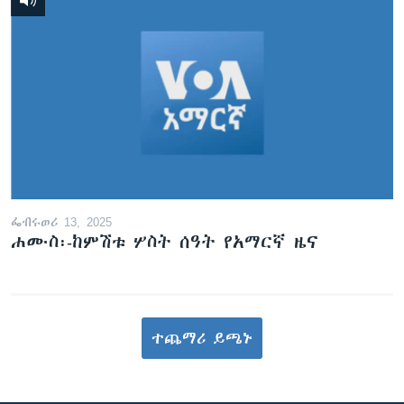
ፌብሩወሪ 13, 2025
ሐሙስ፡-ከምሽቱ ሦስት ሰዓት የአማርኛ ዜና
ተጨማሪ ይጫኑ