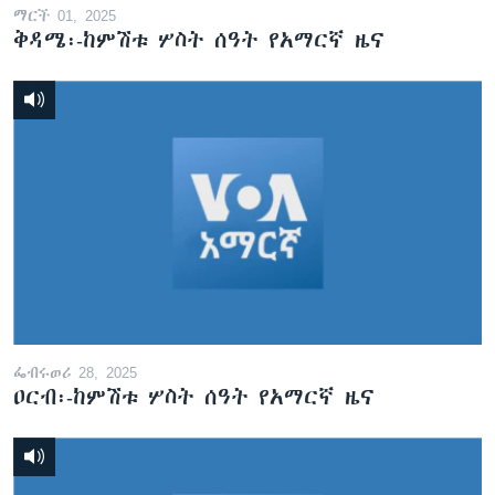
ማርች 01, 2025
ቅዳሜ፡-ከምሽቱ ሦስት ሰዓት የአማርኛ ዜና
ፌብሩወሪ 28, 2025
ዐርብ፡-ከምሽቱ ሦስት ሰዓት የአማርኛ ዜና