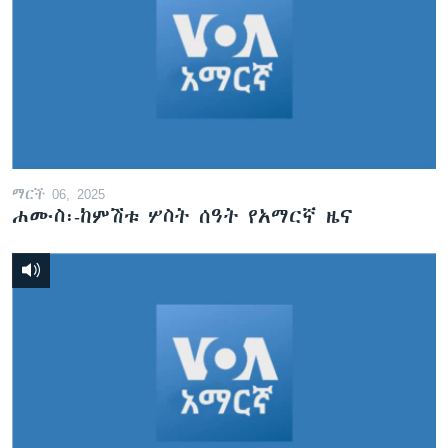
ማርች 06, 2025
ሐሙስ፡-ከምሽቱ ሦስት ሰዓት የአማርኛ ዜና