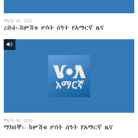
ማርች 05, 2025
ረቡዕ፡-ከምሽቱ ሦስት ሰዓት የአማርኛ ዜና
ማርች 04, 2025
ማክሰኞ፡- ከምሽቱ ሦስት ሰዓት የአማርኛ ዜና