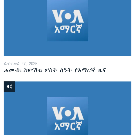
ፌብሩወሪ 27, 2025
ሐሙስ፡-ከምሽቱ ሦስት ሰዓት የአማርኛ ዜና