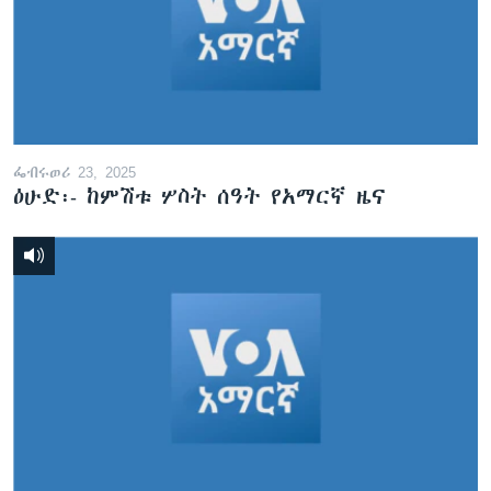
ፌብሩወሪ 23, 2025
ዕሁድ፡- ከምሽቱ ሦስት ሰዓት የአማርኛ ዜና