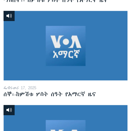
ማክሰኞ፡- ከምሽቱ ሦስት ሰዓት የአማርኛ ዜና
ፌብሩወሪ 17, 2025
ሰኞ፡-ከምሽቱ ሦስት ሰዓት የአማርኛ ዜና