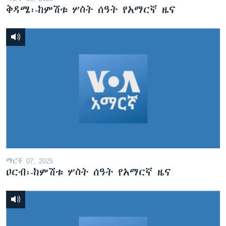
ቅዳሜ፡-ከምሽቱ ሦስት ሰዓት የአማርኛ ዜና
ማርች 07, 2025
ዐርብ፡-ከምሽቱ ሦስት ሰዓት የአማርኛ ዜና