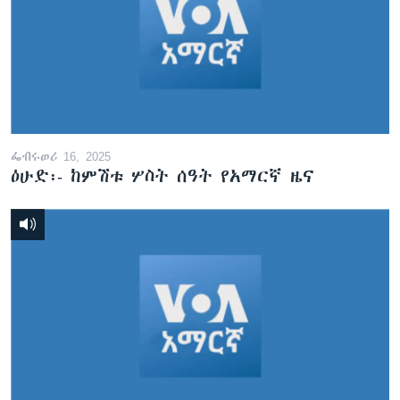
ፌብሩወሪ 16, 2025
ዕሁድ፡- ከምሽቱ ሦስት ሰዓት የአማርኛ ዜና