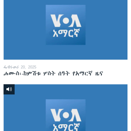
ፌብሩወሪ 20, 2025
ሐሙስ፡-ከምሽቱ ሦስት ሰዓት የአማርኛ ዜና