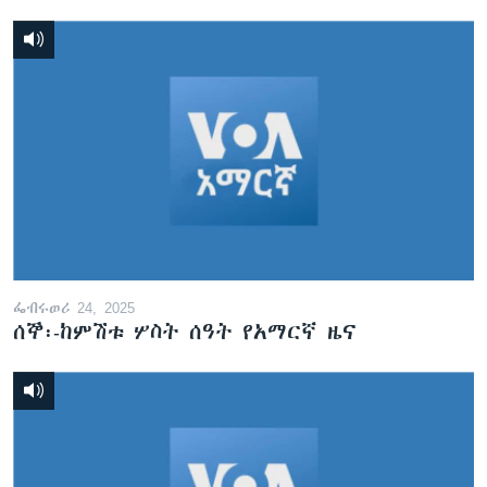
ፌብሩወሪ 24, 2025
ሰኞ፡-ከምሽቱ ሦስት ሰዓት የአማርኛ ዜና