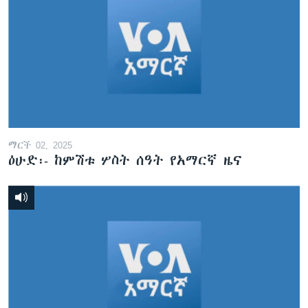
ማርች 02, 2025
ዕሁድ፡- ከምሽቱ ሦስት ሰዓት የአማርኛ ዜና