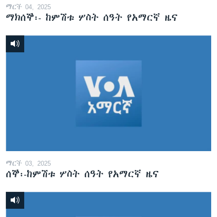
ማርች 04, 2025
ማክሰኞ፡- ከምሽቱ ሦስት ሰዓት የአማርኛ ዜና
ማርች 03, 2025
ሰኞ፡-ከምሽቱ ሦስት ሰዓት የአማርኛ ዜና