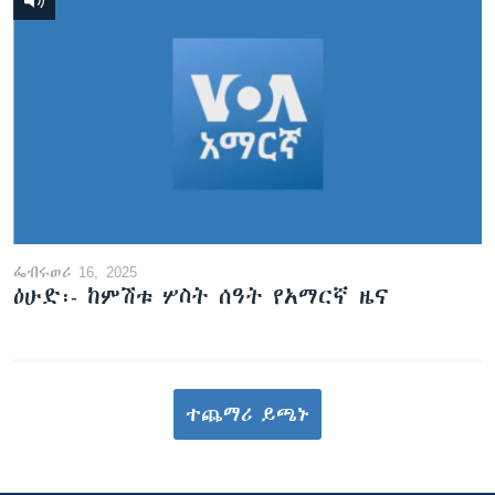
ፌብሩወሪ 16, 2025
ዕሁድ፡- ከምሽቱ ሦስት ሰዓት የአማርኛ ዜና
ተጨማሪ ይጫኑ