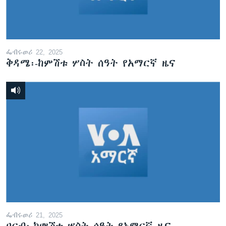
ፌብሩወሪ 22, 2025
ቅዳሜ፡-ከምሽቱ ሦስት ሰዓት የአማርኛ ዜና
ፌብሩወሪ 21, 2025