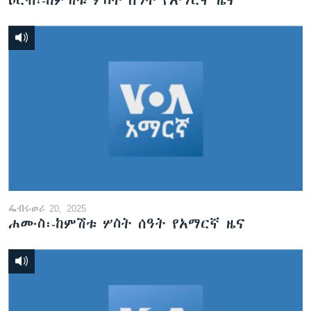
ዐርብ፡-ከምሽቱ ሦስት ሰዓት የአማርኛ ዜና
ፌብሩወሪ 20, 2025
ሐሙስ፡-ከምሽቱ ሦስት ሰዓት የአማርኛ ዜና