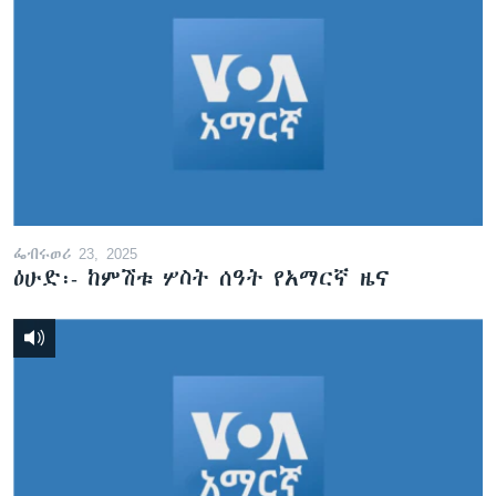
ፌብሩወሪ 23, 2025
ዕሁድ፡- ከምሽቱ ሦስት ሰዓት የአማርኛ ዜና