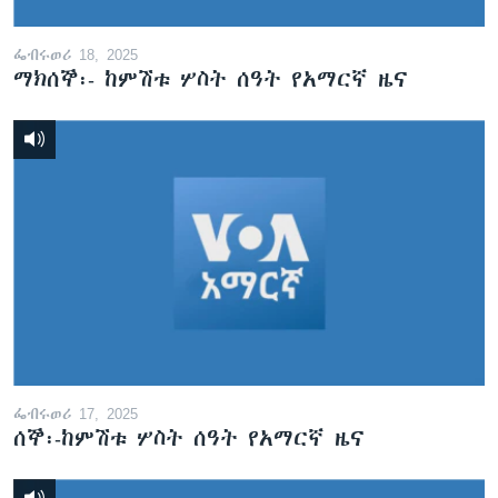
ፌብሩወሪ 18, 2025
ማክሰኞ፡- ከምሽቱ ሦስት ሰዓት የአማርኛ ዜና
ፌብሩወሪ 17, 2025
ሰኞ፡-ከምሽቱ ሦስት ሰዓት የአማርኛ ዜና