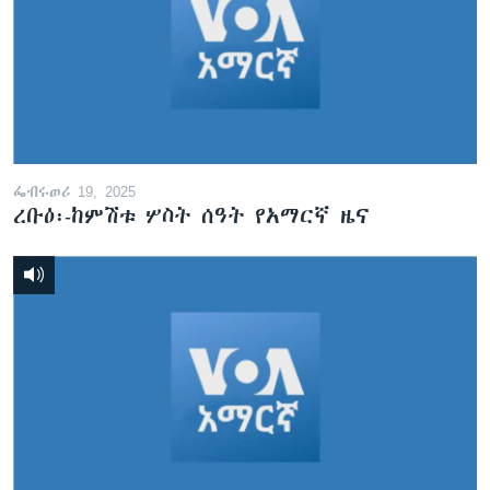
ፌብሩወሪ 19, 2025
ረቡዕ፡-ከምሽቱ ሦስት ሰዓት የአማርኛ ዜና