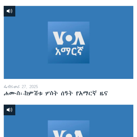
ፌብሩወሪ 27, 2025
ሐሙስ፡-ከምሽቱ ሦስት ሰዓት የአማርኛ ዜና