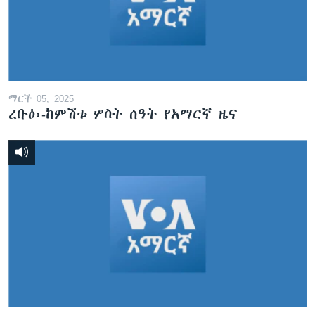
ማርች 05, 2025
ረቡዕ፡-ከምሽቱ ሦስት ሰዓት የአማርኛ ዜና