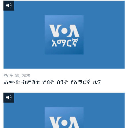
ማርች 06, 2025
ሐሙስ፡-ከምሽቱ ሦስት ሰዓት የአማርኛ ዜና