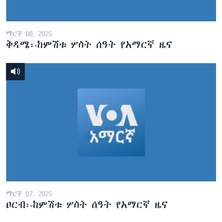
ማርች 08, 2025
ቅዳሜ፡-ከምሽቱ ሦስት ሰዓት የአማርኛ ዜና
ማርች 07, 2025
ዐርብ፡-ከምሽቱ ሦስት ሰዓት የአማርኛ ዜና