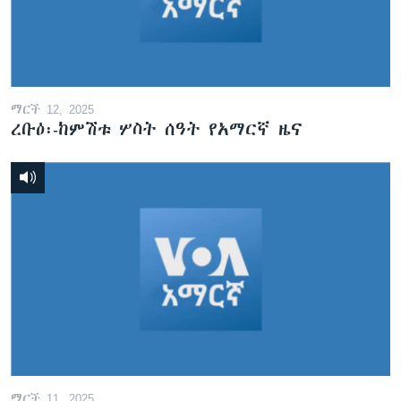
ቋንቋዎች
ማርች 12, 2025
ረቡዕ፡-ከምሽቱ ሦስት ሰዓት የአማርኛ ዜና
ማርች 11, 2025