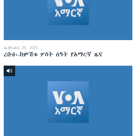
ፌብሩወሪ 26, 2025
ረቡዕ፡-ከምሽቱ ሦስት ሰዓት የአማርኛ ዜና