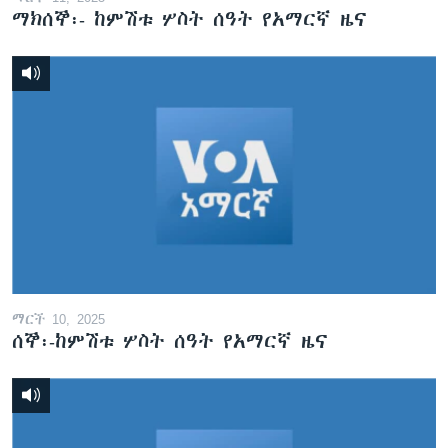
ማክሰኞ፡- ከምሽቱ ሦስት ሰዓት የአማርኛ ዜና
ማርች 10, 2025
ሰኞ፡-ከምሽቱ ሦስት ሰዓት የአማርኛ ዜና