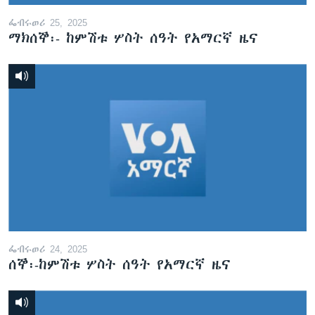
ፌብሩወሪ 25, 2025
ማክሰኞ፡- ከምሽቱ ሦስት ሰዓት የአማርኛ ዜና
ፌብሩወሪ 24, 2025
ሰኞ፡-ከምሽቱ ሦስት ሰዓት የአማርኛ ዜና