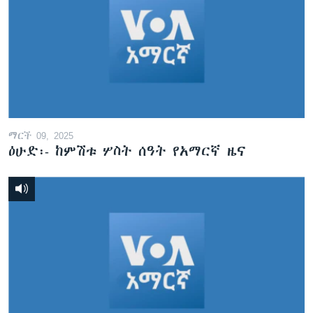
ማርች 09, 2025
ዕሁድ፡- ከምሽቱ ሦስት ሰዓት የአማርኛ ዜና