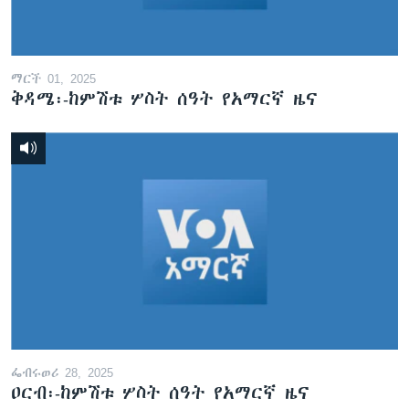
ማርች 01, 2025
ቅዳሜ፡-ከምሽቱ ሦስት ሰዓት የአማርኛ ዜና
ፌብሩወሪ 28, 2025
ዐርብ፡-ከምሽቱ ሦስት ሰዓት የአማርኛ ዜና