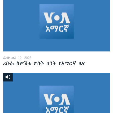
ፌብሩወሪ 12, 2025
ረቡዕ፡-ከምሽቱ ሦስት ሰዓት የአማርኛ ዜና