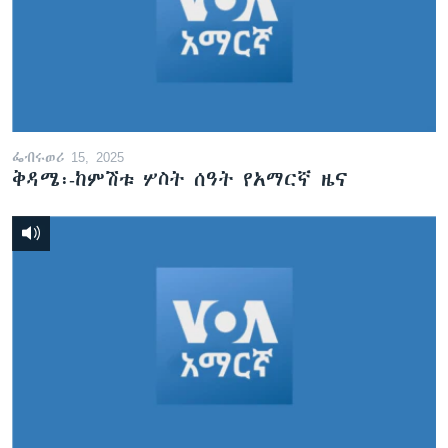
ፌብሩወሪ 15, 2025
ቅዳሜ፡-ከምሽቱ ሦስት ሰዓት የአማርኛ ዜና