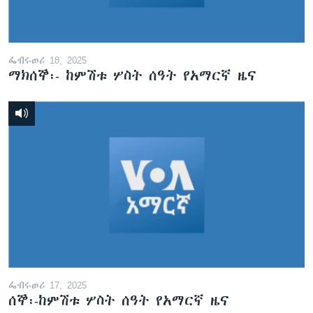
ፌብሩወሪ 18, 2025
ማክሰኞ፡- ከምሽቱ ሦስት ሰዓት የአማርኛ ዜና
ፌብሩወሪ 17, 2025
ሰኞ፡-ከምሽቱ ሦስት ሰዓት የአማርኛ ዜና