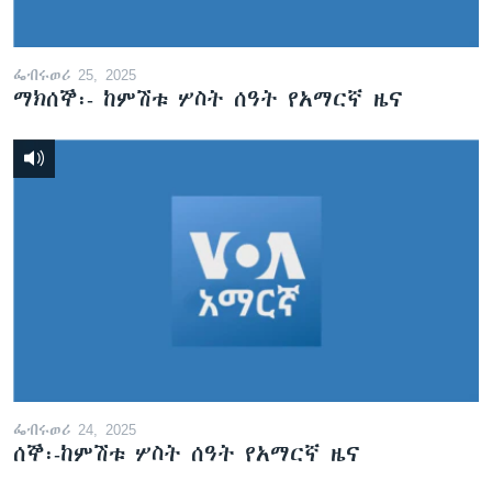
ፌብሩወሪ 25, 2025
ማክሰኞ፡- ከምሽቱ ሦስት ሰዓት የአማርኛ ዜና
ፌብሩወሪ 24, 2025
ሰኞ፡-ከምሽቱ ሦስት ሰዓት የአማርኛ ዜና