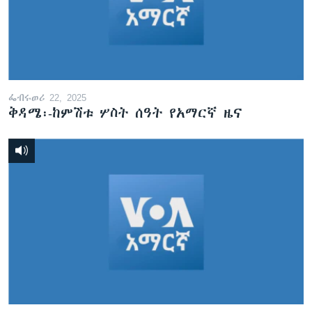
ፌብሩወሪ 22, 2025
ቅዳሜ፡-ከምሽቱ ሦስት ሰዓት የአማርኛ ዜና