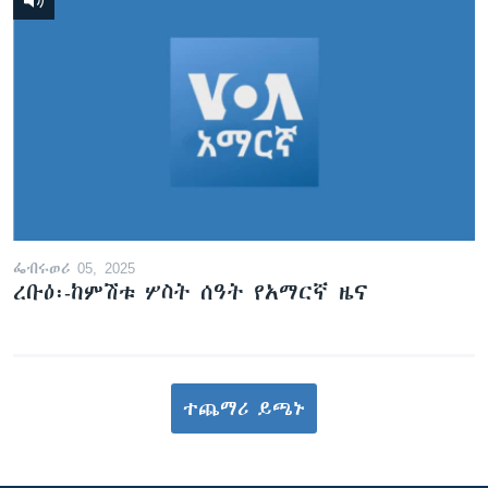
ፌብሩወሪ 05, 2025
ረቡዕ፡-ከምሽቱ ሦስት ሰዓት የአማርኛ ዜና
ተጨማሪ ይጫኑ