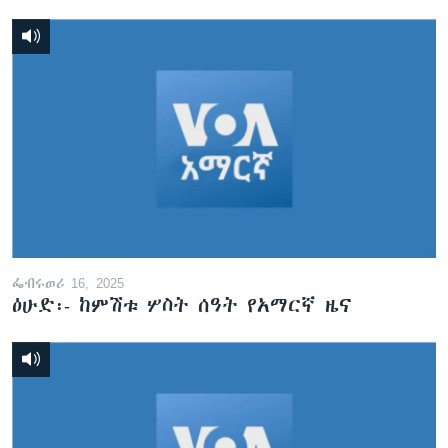
ፌብሩወሪ 16, 2025
ዕሁድ፡- ከምሽቱ ሦስት ሰዓት የአማርኛ ዜና