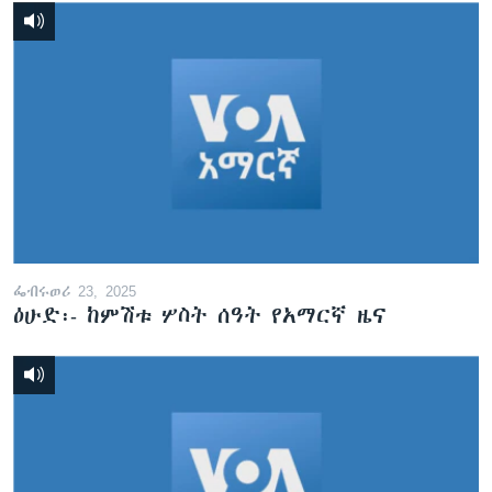
ፌብሩወሪ 23, 2025
ዕሁድ፡- ከምሽቱ ሦስት ሰዓት የአማርኛ ዜና