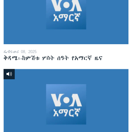
ፌብሩወሪ 08, 2025
ቅዳሜ፡-ከምሽቱ ሦስት ሰዓት የአማርኛ ዜና