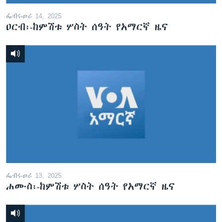
ፌብሩወሪ 14, 2025
ዐርብ፡-ከምሽቱ ሦስት ሰዓት የአማርኛ ዜና
ፌብሩወሪ 13, 2025
ሐሙስ፡-ከምሽቱ ሦስት ሰዓት የአማርኛ ዜና