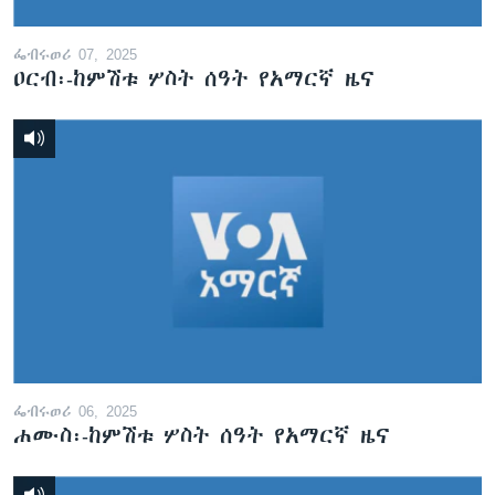
ፌብሩወሪ 07, 2025
ዐርብ፡-ከምሽቱ ሦስት ሰዓት የአማርኛ ዜና
ፌብሩወሪ 06, 2025
ሐሙስ፡-ከምሽቱ ሦስት ሰዓት የአማርኛ ዜና