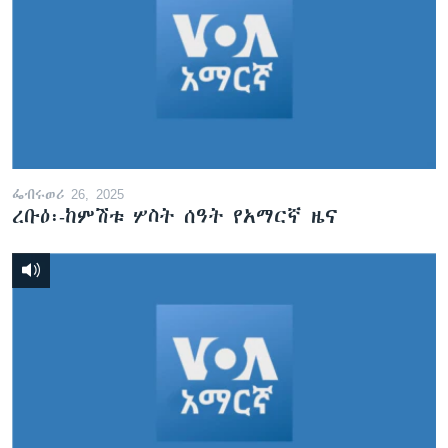
ፌብሩወሪ 26, 2025
ረቡዕ፡-ከምሽቱ ሦስት ሰዓት የአማርኛ ዜና