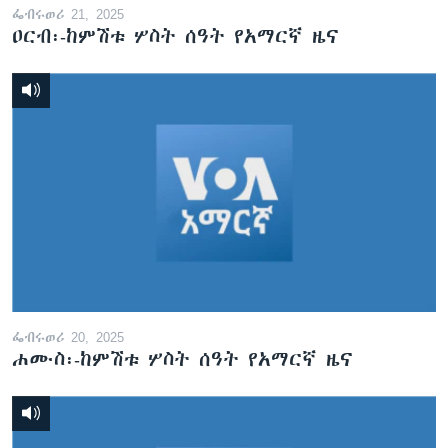
ፌብሩወሪ 21, 2025
ዐርብ፡-ከምሽቱ ሦስት ሰዓት የአማርኛ ዜና
ፌብሩወሪ 20, 2025
ሐሙስ፡-ከምሽቱ ሦስት ሰዓት የአማርኛ ዜና