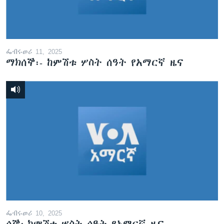
ፌብሩወሪ 11, 2025
ማክሰኞ፡- ከምሽቱ ሦስት ሰዓት የአማርኛ ዜና
ፌብሩወሪ 10, 2025