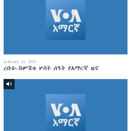
ፌብሩወሪ 19, 2025
ረቡዕ፡-ከምሽቱ ሦስት ሰዓት የአማርኛ ዜና