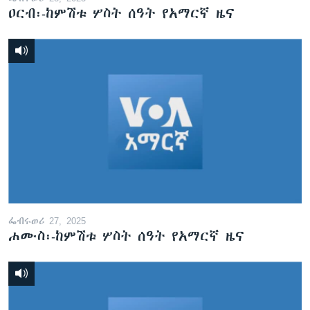
ዐርብ፡-ከምሽቱ ሦስት ሰዓት የአማርኛ ዜና
ፌብሩወሪ 27, 2025
ሐሙስ፡-ከምሽቱ ሦስት ሰዓት የአማርኛ ዜና