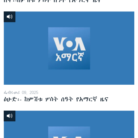
ሰኞ፡-ከምሽቱ ሦስት ሰዓት የአማርኛ ዜና
ፌብሩወሪ 09, 2025
ዕሁድ፡- ከምሽቱ ሦስት ሰዓት የአማርኛ ዜና