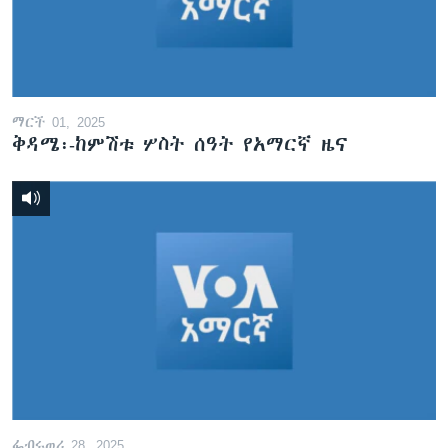
ቋንቋዎች
ማርች 01, 2025
ቅዳሜ፡-ከምሽቱ ሦስት ሰዓት የአማርኛ ዜና
ፌብሩወሪ 28, 2025