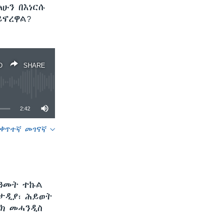
ሁን በእነርሱ
ይኖረዋል?
D
SHARE
2:42
ቀጥተኛ መገናኛ
SHARE
 ዓመት ተኩል
 ታዲያ፣ ሕይወት
ኒክ መሓንዲስ