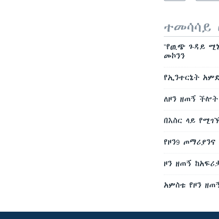
ተመሳሳይ 
”የዉጭ ጉዳይ ሚኒ
መኮንን
የኢንተርኔት አም
ለዞን ዘጠኝ ችሎ
በእስር ላይ የሚገ
የዞን9 ጦማሪያንና
ዞን ዘጠኝ ከአፍሪ
አምስቱ የዞን ዘጠ