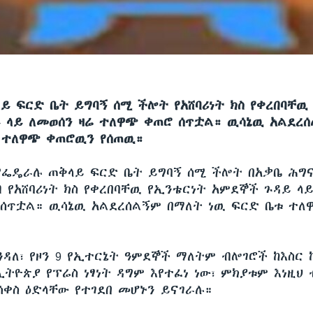
ይ ፍርድ ቤት ይግባኝ ሰሚ ችሎት የአሸባሪነት ክስ የቀረበባቸዉ
 ላይ ለመወሰን ዛሬ ተለዋጭ ቀጠሮ ሰጥቷል። ዉሳኔዉ አልደረ
 ተለዋጭ ቀጠሮዉን የሰጠዉ።
የፌዴራሉ ጠቅላይ ፍርድ ቤት ይግባኝ ሰሚ ችሎት በአቃቤ ሕግና
 የአሸባሪነት ክስ የቀረበባቸዉ የኢንቴርነት አምደኞች ጉዳይ ላይ
ሰጥቷል። ዉሳኔዉ አልደረሰልኝም በማለት ነዉ ፍርድ ቤቱ ተ
ንዳለ፣ የዞን 9 የኢተርኔት ዓምደኞች ማለትም ብሎገሮች ከእስር 
ኢትዮጵያ የፕሬስ ነፃነት ዳግም እየተፈነ ነው፣ ምክያቱም እነዚህ
ሳቀስ ዕድላቸው የተገደበ መሆኑን ይናገራሉ።