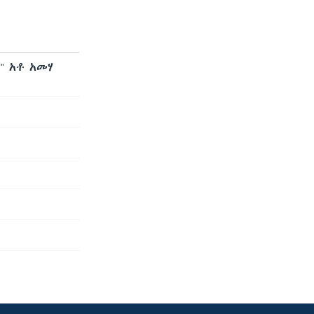
” አቶ አመሃ