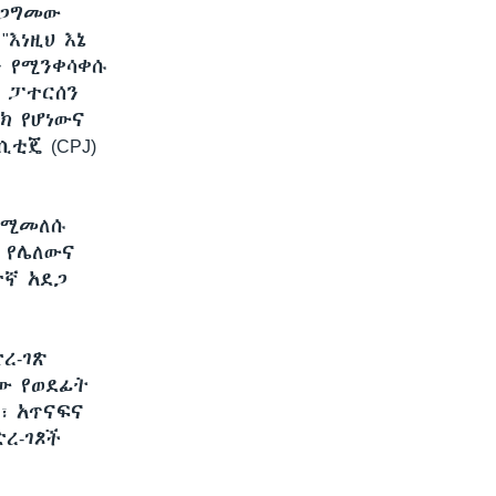
ደጋግመው
እነዚህ እኔ
ን የሚንቀሳቀሱ
ሪ ፓተርሰን
ዮርክ የሆነውና
ቲጄ (CPJ)
ንደሚመለሱ
 የሌለውና
ተኛ አደጋ
ረ-ገጽ
ው የወደፊት
፣ አጥናፍና
ረ-ገጾች