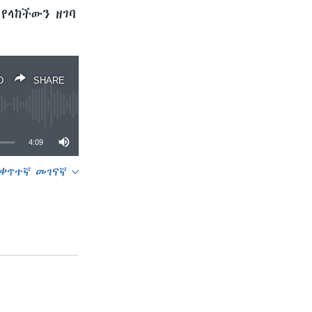
የላከችውን ዘገባ
D
SHARE
4:09
ቀጥተኛ መገናኛ
SHARE