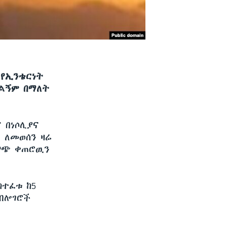
 የኢንቴርነት
ሰልኝም በማለት
 በነሶሊያና
 ለመወሰን ዛሬ
ለዋጭ ቀጠሮዉን
ከተፈቱ ከ5
 ብሎገሮች