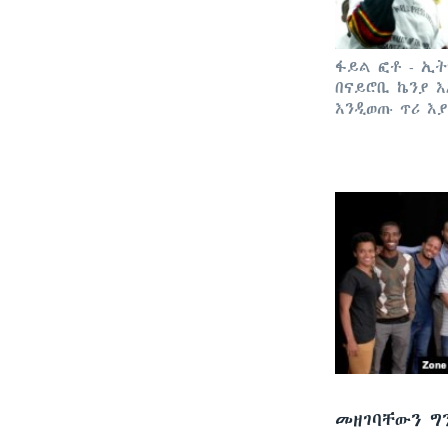
ፋይል ፎቶ - ኢ
በናይሮቢ ኬንያ እ
እንዲወጡ ጥሪ እ
መዘገባቸውን ግ