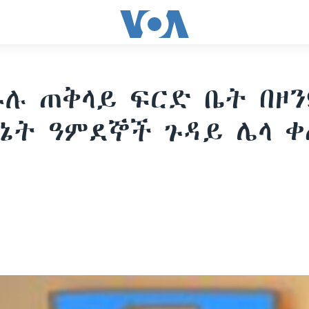
ሉ ጠቅላይ ፍርድ ቤት በዞን
ኔት ዓምደኞች ጉዳይ ሌላ 