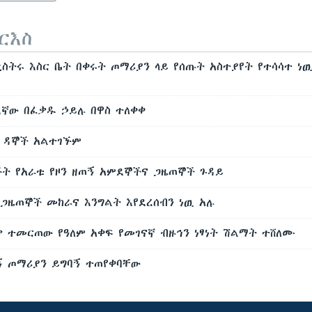
ርእስ
ስትሩ እስር ቤት በቀሩት ጦማሪያን ላይ የሰጡት አስተያየት የተሳሳተ ነዉ
ደኛው በፈቃዱ ኃይሉ በዋስ ተለቀቀ
ት ዳኞች አልተገኙም
ኙት የአራቱ የዞን ዘጠኝ አምደኞችና ጋዜጠኞች ጉዳይ
 ጋዜጠኞች መከራና እንግልት እየደረሰብን ነዉ አሉ
ቃ ተመርጠው የዓለም አቀፍ የመገናኛ ብዙኅን ነፃነት ሽልማት ተሸለሙ
ኝ ጦማሪያን ይግባኝ ተጠየቀባቸው