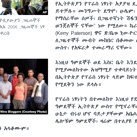
የኢትዮጵያን የፕሬስ ነፃነት አያያዝ 
ይተቻሉ። መንግሥት ደግሞ፣ ሁሌም፣ "
የማስራቸው ሰዎች፣ በጋዜተኛነት ሽፋ
ትዮጲያውያን ጋዜጠኞች
ወንጀለኞች ናቸው" ነው የሚለው። ኬ
አአ 2006 ጋዜጠኞች ነፃ
(Kerry Paterson) ዋና ጽ/ቤቱ ኒው-
ያቀረቡ
ለጋዜተኞች መብት መከበር በቆመው ሲ
ውስጥ፣ የአፍሪቃ ተመራማሪ ናቸው።
እነዚህ ዓምደኞች ወደ እስር ቤት እ
የሚያመለክተው አዝማሚያ ተቀባይነት
በኢትዮጵያ የፕሬስ ነፃነት ላይም ከፍ
የሚደቅን ነው ይላሉ።
የፕሬስ ነፃነትን በተመለከተ እነዚህ የድ
ዓምደኞች ኢትዮጵያ ውስጥ የሚኖራቸ
ሁኔታ ብሩህ ሆኖ ባይታያቸውም አቤል
ሌሎቹም ዓምደኞች፣ ዛሬም በተለያዩ ድ
ን አላቆሙም።