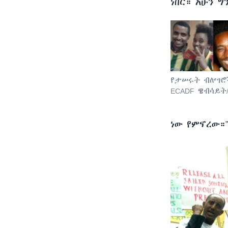
ነበር። አሁን 
የታሠሩት ብሎገሮች
ECADF ዌብሳይት
ነው የምኖረው።