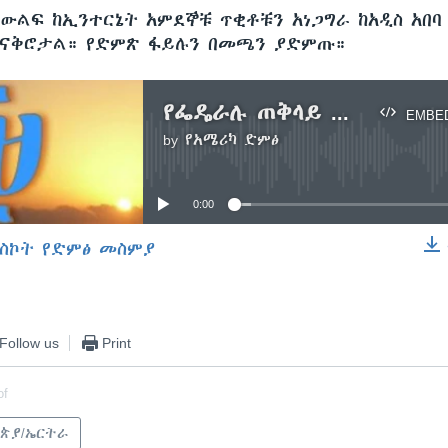
 ውልፍ ከኢንተርኔት አምደኞቹ ጥቂቶቹን አነጋግራ ከአዲስ አበባ 
ጠናቅሮታል። የድምጽ ፋይሉን በመጫን ያድምጡ።
የፌዴራሉ ጠቅላይ ፍርድ ቤት በዞን9 የኢተርኔት ዓምደኞች ጉዳይ ሌላ ቀጠሮ ሰጠ
EMBE
by
የአሜሪካ ድምፅ
No media source currently available
0:00
ስኮት የድምፅ መስምያ
EMBED
Follow us
Print
of
ጵያ/ኤርትራ