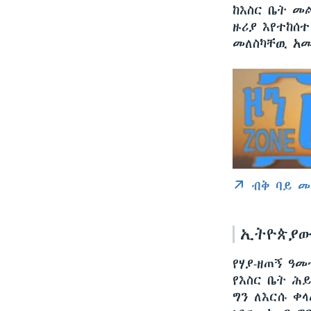
ከእስር ቤት መ
ዙሪያ እየተከሰ
መለስካቸዉ አመ
ብቅ ባይ መ
ኢትዮጵያው
የሃያ-ዘጠኝ ዓመ
የእስር ቤት ሕ
ግን ለእርሱ ቀ