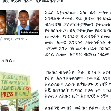
ግን ወደ ቀደመ ስራው አይመልሱትም።
እራሱ እንደገለጸው፣ እስር ቤት ውስጥ 
እንግልት የተነሳ፣ ግራ ጆሮው በትክክ
ብሎገሮቹ ፓስፖርቶቻቸውን የተነጠቁ 
የተከሰሱትም፣ በኢትዮጵያው የፀረ-ሽብ
መሠረት፣ ማኅበራዊ ድረ-ገጾችን በመ
 /የፎቶ ምንጭ -
ውስጥ አመጽ እንዲነሳ ቀስቅሳችኋል 
/
"ምንም እንኳ ከ5 ወራት በፊት ከእስር
ይላል ሌላው፣ አጥናፍ ብርሃኔ፣ "ዛሬም
" ብሏል።
"ከእስር ብለቀቅም ቅሉ፣ ክትትል እየተ
የትም አልንቀሳቀስም። ተመልሼ እን
እፈራለሁ። እራሱ ዐቃቤ-ህጉ ይግባኝ 
እጄ በሰንሰለት የታሰረ ያህል ነው የ
እራሴን ለእስር ቤት እያዘጋጀሁ ነኝ።
ለሰብዓዊ መብት መከበር የቆሙ ድር