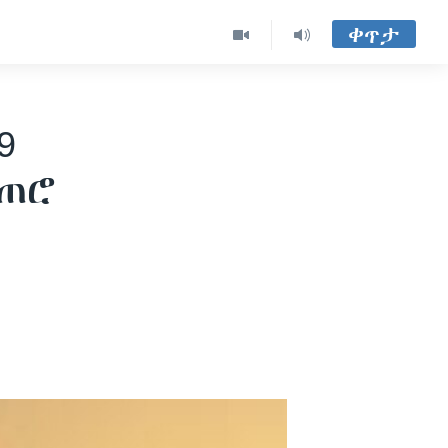
ቀጥታ
9
ቀጠሮ