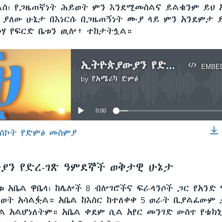
ልስ፣ የጋዜጠኛነት ሕይወት ምን እንደሚመስልና ይልቁንም ይህ አ
ተ ያለው ሁኔታ በእነርሱ በጋዜጠኝነት ሙያ ላይ ምን አንደምታ 
ሃ የፍርድ ቤቱን ዉሎ፥ ተከታትሏል።
ኢትዮጵያውያን የድረ-ገጽ ዓምደኞች ወቅታዊ ሁኔታ
EMBE
by
የአሜሪካ ድምፅ
No media source currently available
0:00
ስኮት የድምፅ መስምያ
EMBED
ያን የድረ-ገጽ ዓምደኞች ወቅታዊ ሁኔታ
ቱ አቤል ዋቤላ፣ ከሌሎች 8 ብሎገሮችና ፍሪ-ላንሶች ጋር የአንድ
ይወት አሳልፏል። አቤል ከእስር ከተለቀቀ 5 ወራት ቢያልፈውም
ላል አልሆነለትም። አቤል ቀደም ሲል አየር መንገድ ውስጥ የቴክ