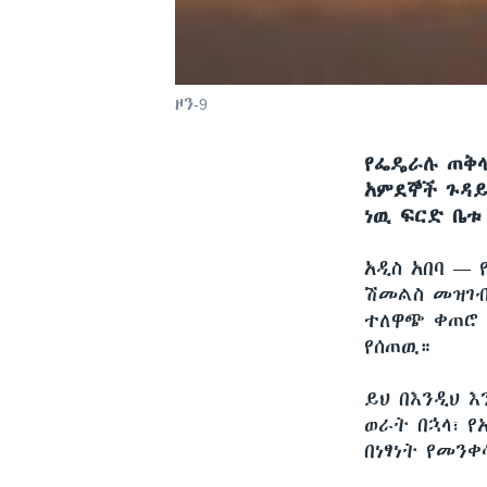
ዞን-9
የፌዴራሉ ጠቅላ
አምደኞች ጉዳይ
ነዉ ፍርድ ቤቱ
አዲስ አበባ —
ሽመልስ መዝገብ
ተለዋጭ ቀጠሮ 
የሰጠዉ።
ይህ በእንዲህ እ
ወራት በኋላ፣ የ
በነፃነት የመንቀ