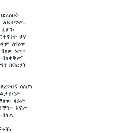
በደረሰበት
ል አይሰማም።
ሲሆን፣
ርተኛነት ህግ
ጠቀም አገሪቱ
ተብለው ነው።
 ብለቀቅም"
 ግን በፍርሃት
ደረገብኝ ስለሆነ
ዳልታሰርም
ማለቱ፣ ዛሬም
ሚሰማኝ። እናም
" ብሏል
ጅቶች፣