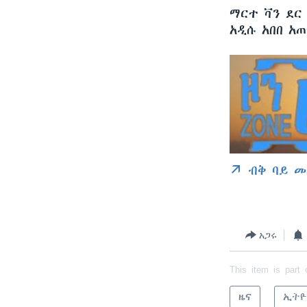
ማርተ ቫን ደር
አዲሱ አበበ አ
ብቅ ባይ መ
አጋሩ
This item is part 
ዜና
ኢትዮ