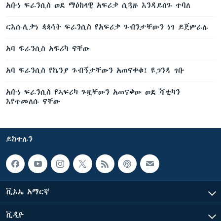
አቡነ ፍራንሲስ ወደ ማዕከላዊ አፍሪቃ ሲጓዙ እንዳይሰጉ ተባለ
ርእሰ-ሊቃነ ጳጳሳት ፍራንሲስ የአፍሪቃ ጉብንታቸውን ነገ ይጀምራሉ
አባ ፍራንሲስ አፍሪካ ናቸው
አባ ፍራንሲስ የኬንያ ጉብኝታቸውን አጠናቀቁ፤ ዩጋንዳ ገቡ
አቡነ ፍራንሲስ የኣፍሪካ ጉዟቸውን አጠናቀው ወደ ቫቲካን
እየተመለሱ ናቸው
ይከተሉን
ቪኦኤ አማርኛ
ቪዲዮ