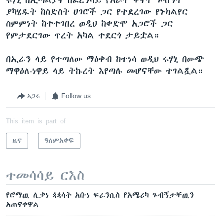
ያካሄዱት ከስድስት ሀገሮች ጋር የተደረገው የኑክልየር
ስምምነት ከተተገበረ ወዲህ ከቀድሞ አጋሮች ጋር
የምታደርገው ጥረት አካል ተደርጎ ታይቷል።
በኢራን ላይ የተጣለው ማዕቀብ ከተነሳ ወዲህ ሩሃኒ በውጭ
ማዋዕለ-ነዋይ ላይ ትኩረት እየጣሉ መሆናቸው ተገልጿል።
አጋሩ
Follow us
This item is part of
ዜና
ዓለምአቀፍ
ተመሳሳይ ርእስ
የሮማዉ ሊቃነ ጳጳሳት አቡነ ፍራንሲስ የአሜሪካ ጉብኝታቸዉን
አጠናቀዋል