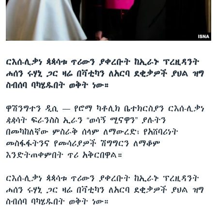
ቋንቋዎች
ርእሰ-ሊቃነ ጳጳሳቱ ጥሪውን ያቀረቡት ከኢራኑ ፕረዚዳንት
ሐሰን ሩሃኒ ጋር ዛሬ በቫቲካን ለአርባ ደቂቃዎች ያህል ዝግ
ስብሰባ ባካሄዱበት ወቅት ነው።
ዋሽንግተን ዲሲ —
የሮማ ካቶሊክ ቤተክርስያን ርእሰ-ሊቃነ
ዻዻሳት ፍራንስስ ኢራን “ወሳኝ ሚናዋን” ያሉትን
በመካከለኛው ምስራቅ ሰላም ለማውረድ፣ የአሸባሪነት
መስፋፋትንና የመሳሪያዎች ሽግግርን ለማቆም
እንድትጠቀምበት ጥሪ አቅርበዋል።
ርእሰ-ሊቃነ ጳጳሳቱ ጥሪውን ያቀረቡት ከኢራኑ ፕረዚዳንት
ሐሰን ሩሃኒ ጋር ዛሬ በቫቲካን ለአርባ ደቂቃዎች ያህል ዝግ
ስብሰባ ባካሄዱበት ወቅት ነው።