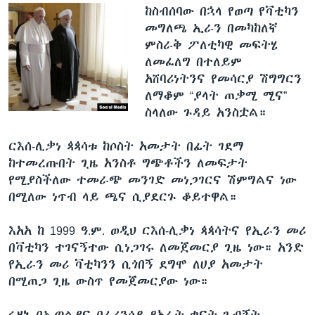
ከስብሰባው በኋላ የወጣ የቫቲካን
መግለጫ ኢራን በመካከለኛ
ምስራቅ ፖለቲካዊ መፍትሄ
ለመፈለግ በተለይም
አሸባሪነትንና የመሳርያ ሽግግርን
ለማቆም “ያላት ጠቃሚ ሚና”
ስላለው ጉዳይ አንስቷል።
ርእሰ-ሊቃነ ጳጳሳቱ ከሶስት አመታት በፊት ገደማ
ከተመረጡበት ጊዜ አንስቶ ግጭቶችን ለመፍታት
የሚያስችለው ተመራጭ መንገድ መነጋገርና ሽምግልና ነው
በሚለው ነጥብ ላይ ጫና ሲያደርጉ ቆይተዋል።
እአአ ከ 1999 ዓ.ም. ወዲህ ርእሰ-ሊቃነ ጳጳሳትና የኢራን መሪ
በቫቲካን ተገናኝተው ሲነጋገሩ ለመጀመርያ ጊዜ ነው። አንድ
የኢራን መሪ ቫቲካንን ሲጎበኝ ደግሞ ለሀያ አመታት
በሚጠጋ ጊዜ ውስጥ የመጀመርያው ነው።
ሩሃኒ በኢጣልያና በፈረንሳይ የአራት ቀናት ጉብኝት