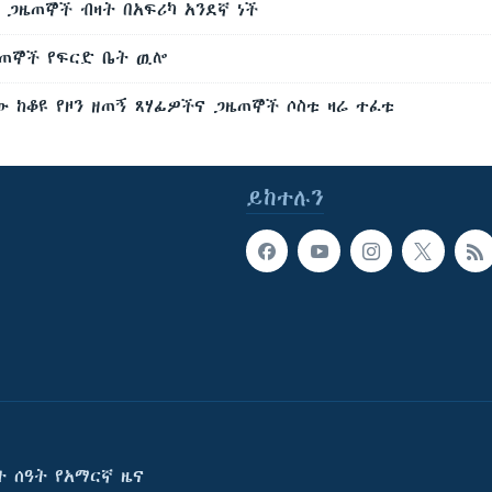
ጋዜጠኞች ብዛት በአፍሪካ አንደኛ ነች
ዜጠኞች የፍርድ ቤት ዉሎ
 ከቆዩ የዞን ዘጠኝ ጸሃፊዎችና ጋዜጠኞች ሶስቱ ዛሬ ተፈቱ
ይከተሉን
ት ሰዓት የአማርኛ ዜና