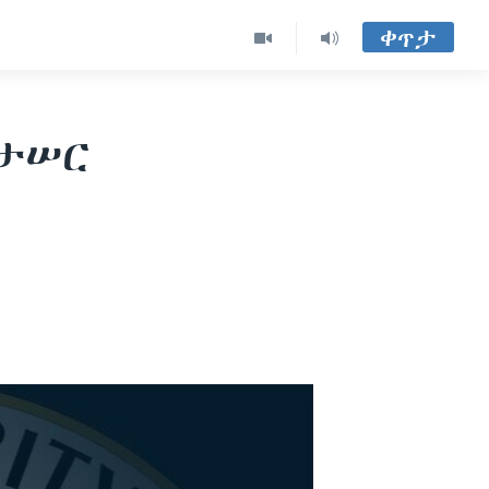
ቀጥታ
ታሠር