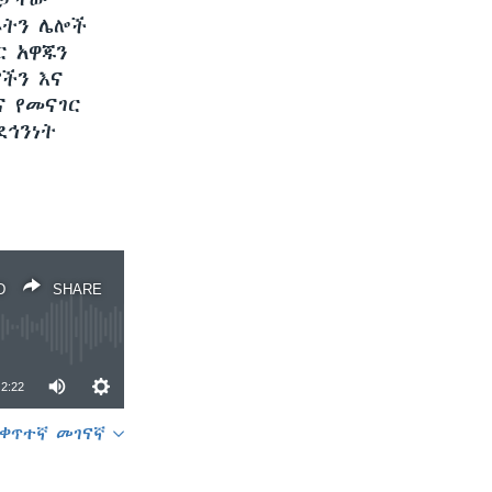
ብታቸው
ሩትን ሌሎች
ር አዋጁን
ችን እና
ና የመናገር
ደኅንነት
D
SHARE
2:22
ቀጥተኛ መገናኛ
SHARE