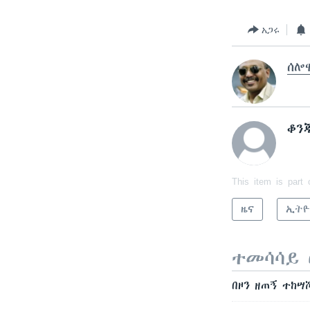
አጋሩ
ሰሎ
ቆን
This item is part 
ዜና
ኢትዮ
ተመሳሳይ 
በዞን ዘጠኝ ተከሣ