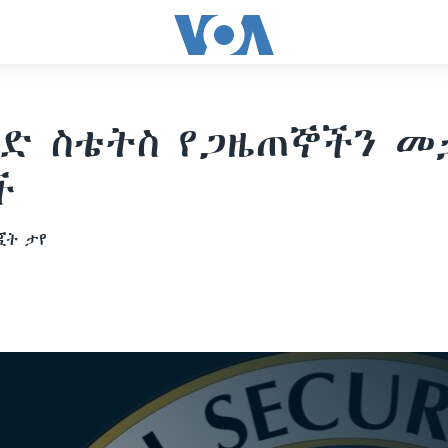
ድ ስቴትስ የጋዜጠኞችን መ
ች
ጂት ታየ
6