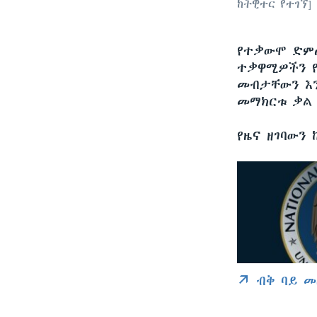
ከትዊተር የተገኘ]
የተቃውሞ ድምፅ
ተቃዋሚዎችን የ
መብታቸውን እን
መማክርቱ ቃል 
የዜና ዘገባውን
ብቅ ባይ መ