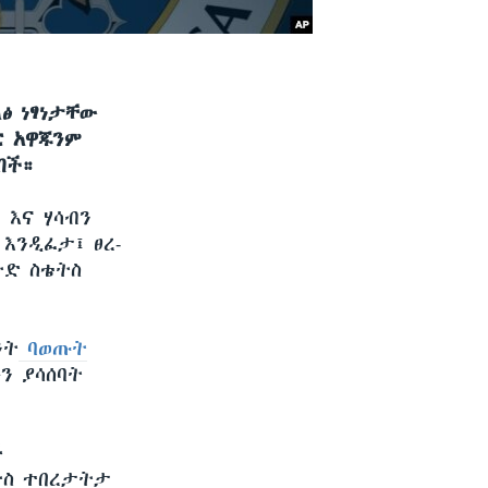
ፅ ነፃነታቸው
ር አዋጁንም
በች።
 እና ሃሳብን
እንዲፈታ፤ ፀረ-
ትድ ስቴትስ
ንት
ባወጡት
ን ያሳሰባት
ች
ትስ ተበረታትታ