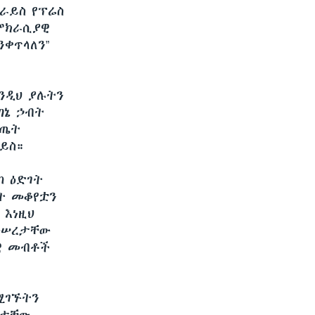
ራይስ የፕሬስ
ሞክራሲያዊ
ቀጥላለን”
ንዲህ ያሉትን
ጣኔ ኃብት
ውጤት
ይስ።
ካ ዕድገት
ት መቆየቷን
 እነዚህ
መሠረታቸው
ዊ መብቶች
ሚገኙትን