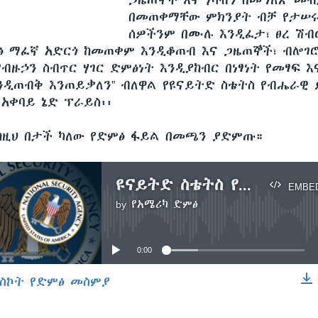
ጋዜጠኞች እና ሃሳብን በመግለጽ መ
በመጠቀማቸው ምክንያት ብቻ የታሠ
ሰዎችንም በሙሉ እንዲፈታ፣ ፀረ ሽብ
 ማፈኛ አድርጎ ከመጠቀም እንዲቆጠብ እና ጋዜጠኞች፣ ብሎገሮ
ብዙኃን ስብጥር ሃገር ድምፅነት እንዲያከብር በነፃነት የመፃፍ እ
ዲጠብቅ እንጠይቃለን” ብለዋል የዩናይትድ ስቴትስ የብሔራዊ 
አቀባይ ኔድ ፕራይስ፡፡
 ከዚህ በታች ካለው የድምፅ ፋይል በመጫን ያድምጡ።
ዩናይትድ ስቴትስ የጋዜጠኞችን መታሠር አወገዘች
EMBE
by
የአሜሪካ ድምፅ
No media source currently available
0:00
ስኮት የድምፅ መስምያ
EMBED