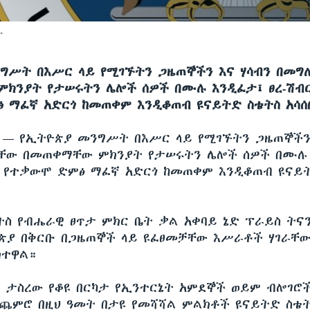
ት
ግሥት በእሥር ላይ የሚገኙትን ጋዜጠኞችን እና ሃሳብን በመግለ
ክንያት የታሠሩትን ሌሎች ሰዎች በሙሉ እንዲፈታ፤ ፀረ-ሽብ
 ማፈኛ አድርጎ ከመጠቀም እንዲቆጠብ ዩናይትድ ስቴትስ አሳሰ
ሲ —
የኢትዮጵያ መንግሥት በእሥር ላይ የሚገኙትን ጋዜጠኞችን
ታቸው በመጠቀማቸው ምክንያት የታሠሩትን ሌሎች ሰዎች በሙሉ 
 የተቃውሞ ድምፅ ማፈኛ አድርጎ ከመጠቀም እንዲቆጠብ ዩናይ
ትስ የብሔራዊ ፀጥታ ምክር ቤት ቃል አቀባይ ኔድ ፕራይስ ትና
ያ በቅርቡ በጋዜጠኞች ላይ ዩፈፀመቻቸው እሥራቶች ሃገራቸው
ክተዋል።
 ታስረው የቆዩ በርካታ የኢንተርኔት አምደኞች ወይም ብሎገሮ
ምሮ በዚህ ዓመት በታዩ የመሻሻል ምልክቶች ዩናይትድ ስቴ