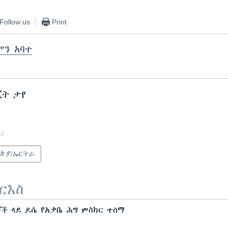
Follow us
Print
ሞን አባተ
ጂት ታየ
of
ጵያ/ኤርትራ
ርእስ
ሾች ላይ ዶሴ የአቃቤ ሕግ ምስክር ተሰማ