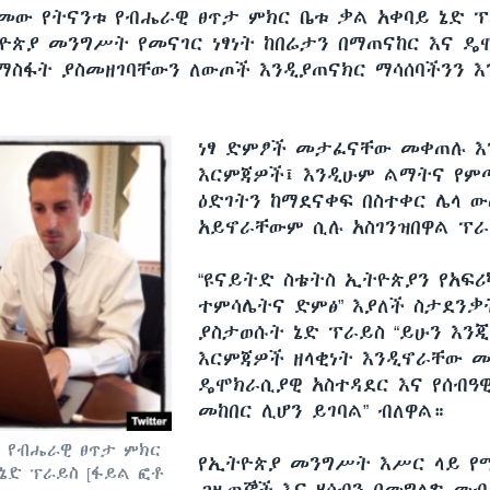
ቆመው የትናንቱ የብሔራዊ ፀጥታ ምክር ቤቱ ቃል አቀባይ ኔድ ፕ
ዮጵያ መንግሥት የመናገር ነፃነት ከበሬታን በማጠናከር እና ዴ
ማስፋት ያስመዘገባቸውን ለውጦች እንዲያጠናክር ማሳሰባችንን እን
ነፃ ድምፆች መታፈናቸው መቀጠሉ እ
እርምጃዎች፤ እንዲሁም ልማትና የም
ዕድገትን ከማደናቀፍ በስተቀር ሌላ 
አይኖራቸውም ሲሉ አስገንዝበዋል ፕራ
“ዩናይትድ ስቴትስ ኢትዮጵያን የአፍሪ
ተምሳሌትና ድምፅ” እያለች ስታደንቃ
ያስታወሱት ኔድ ፕራይስ “ይሁን እንጂ
እርምጃዎች ዘላቂነት እንዲኖራቸው 
ዴሞክራሲያዊ አስተዳደር እና የሰብዓ
መከበር ሊሆን ይገባል” ብለዋል።
ስ የብሔራዊ ፀጥታ ምክር
የኢትዮጵያ መንግሥት እሥር ላይ የ
ኔድ ፕራይስ [ፋይል ፎቶ