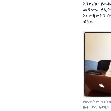
እንደነበር የጠ
መግለጫ “የኢት
እርምጃዎችን በ
ብሏል።
የዩናይትድ ስቴት
ቤት ቃል አቀባይ 