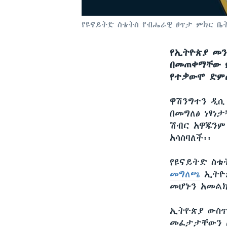
የዩናይትድ ስቴትስ የብሔራዊ ፀጥታ ምክር ቤ
የኢትዮጵያ መን
በመጠቀማቸው ም
የተቃውሞ ድምፅ
ዋሽንግተን ዲ
በመግለፅ ነፃነ
ሽብር አዋጁንም
አሳስባለች፡፡
የዩናይትድ ስቴ
መግለጫ
ኢትዮጵ
መሆኑን አመል
ኢትዮጵያ ውስጥ
መፈታታቸውን ጨ