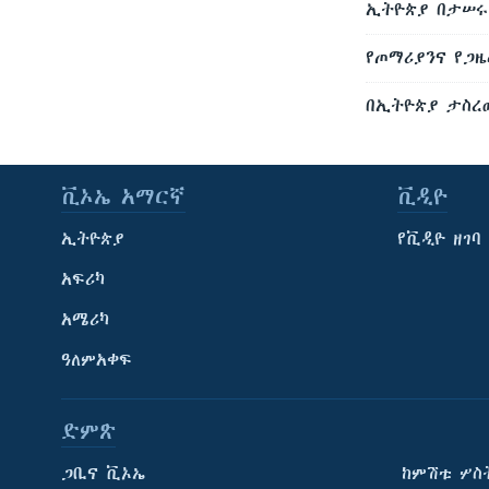
ኢትዮጵያ በታሠሩ 
የጦማሪያንና የጋ
በኢትዮጵያ ታስረው
ቪኦኤ አማርኛ
ቪዲዮ
ኢትዮጵያ
የቪዲዮ ዘገባ
አፍሪካ
አሜሪካ
ዓለምአቀፍ
ድምጽ
ጋቢና ቪኦኤ
ከምሽቱ ሦስ