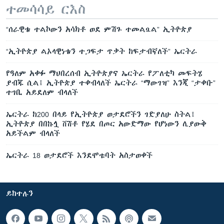
ተመሳሳይ ርእስ
“ሰራዊቴ ተልኮውን አሳክቶ ወደ ምሽጉ ተመልሷል” ኢትዮጵያ
“ኢትዮጵያ ልኦላዊነቴን ተጋፍታ ጥቃት ከፍታብኛለች” ኤርትራ
የዓለም አቀፉ ማህበረሰብ ኢትዮጵያና ኤርትራ የፖለቲካ መፍትሄ
ያብጁ ሲል፤ ኢትዮጵያ ተቀብላለች ኤርትራ “ማውገዝ” እንጂ “ታቀቡ”
ተገቢ አይደለም ብላለች
ኤርትራ ከ200 በላይ የኢትዮጵያ ወታደሮችን ገድያለሁ ስትል፤
ኢትዮጵያ በበኩሏ ሸሽቶ የሄደ በጦር አውድማው የሆነውን ሊያውቅ
አይችልም ብላለች
ኤርትራ 18 ወታደሮች እንደሞቱባት አስታወቀች
ይከተሉን