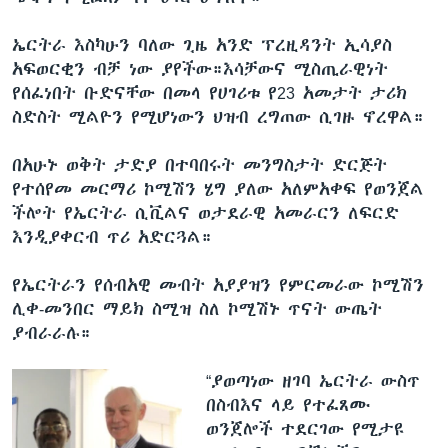
ኤርትራ እስካሁን ባለው ጊዜ አንድ ፕረዚዳንት ኢሳያስ
አፍወርቂን ብቻ ነው ያየችው።እሳቻውና ሚስጢራዊነት
የሰፈነበት ቡድናቸው በመላ የሀገሪቱ የ23 አመታት ታሪክ
ስድስት ሚልዮን የሚሆነውን ህዝብ ረግጠው ሲገዙ ኖረዋል።
በአሁኑ ወቅት ታድያ በተባበሩት መንግስታት ድርጅት
የተሰየመ መርማሪ ኮሚሽን ሄግ ያለው አለምአቀፍ የወንጀል
ችሎት የኤርትራ ሲቪልና ወታደራዊ አመራርን ለፍርድ
እንዲያቀርብ ጥሪ አድርጓል።
የኤርትራን የሰብአዊ መብት አያያዝን የምርመራው ኮሚሽን
ሊቀ-መንበር ማይክ ስሚዝ ስለ ኮሚሽኑ ጥናት ውጤት
ያብራራሉ።
“ያወጣነው ዘገባ ኤርትራ ውስጥ
በስብእና ላይ የተፈጸሙ
ወንጀሎች ተደርገው የሚታዩ