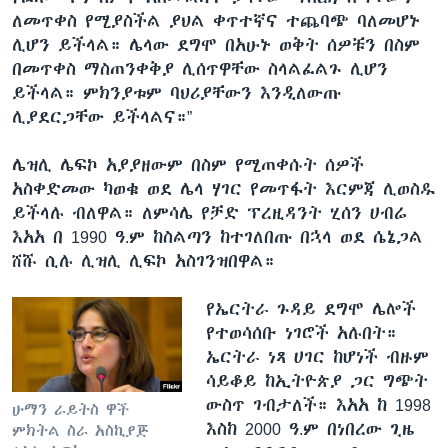
ለመጥቀስ የሚያስችል ያህል ቀጥተኛና ተጨባጭ ባለመሆኑ
ሊሆን ይችላል። ሌላው ደግሞ በአሁኑ ወቅት ሰዎቹን በስም
በመጥቀስ ማስጠንቀቅያ ሊሰጥዋቸው ስላልፈልጉ ሊሆን
ይችላል። ምክንያቱም ባህሪያቸውን እንዲለውጡ
ሊያደርጋቸው ይችላልና።”
ሌዝሊ ሌፍኮ አያያዘውም በስም የሚጠቀሱት ሰዎች
አስቀድመው ካወቁ ወደ ሌላ ሃገር የመጥፋት እርምጃ ሊወስዱ
ይችላሉ ብለዋል። ለምሳሌ የቻድ ፕረዚዳንት ሂሰን ሀብሬ
እአአ በ 1990 ዓ.ም ከስልጣን ከተገለበጡ በኋላ ወደ ሴኔጋል
ሸሹ ሲሉ ሊዝሊ ሊፍኮ አስገንዝበዋል።
የኤርትራ ጉዳይ ደግሞ ሌሎች
የተወሳሰቡ ነገሮች አሉበት።
ኤርትራ ነጻ ሀገር ከሆነች ብዙም
ሳይቆይ ከኢትዮጵያ ጋር ግጭት
ውስጥ ገብታለች። እአአ ከ 1998
ሁማን ራይትስ ዋች
እስከ 2000 ዓ.ም በነበረው ጊዜ
ምክትል ስራ አስኪያጅ