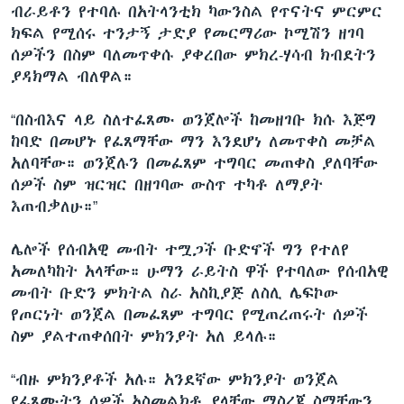
ብራይቶን የተባሉ በአትላንቲክ ካውንስል የጥናትና ምርምር
ክፍል የሚሰሩ ተንታኝ ታድያ የመርማሪው ኮሚሽን ዘገባ
ሰዎችን በስም ባለመጥቀሱ ያቀረበው ምክረ-ሃሳብ ክብደትን
ያዳክማል ብለዋል።
“በስብእና ላይ ስለተፈጸሙ ወንጀሎች ከመዘገቡ ክሱ እጅግ
ከባድ በመሆኑ የፈጸማቸው ማን እንደሆነ ለመጥቀስ መቻል
አለባቸው። ወንጀሉን በመፈጸም ተግባር መጠቀስ ያለባቸው
ሰዎች ስም ዝርዝር በዘገባው ውስጥ ተካቶ ለማያት
እጠብቃለሁ።”
ሌሎች የሰብአዊ መብት ተሟጋች ቡድኖች ግን የተለየ
አመለካከት አላቸው። ሁማን ራይትስ ዋች የተባለው የሰብአዊ
መብት ቡድን ምክትል ስራ አስኪያጅ ለስሊ ሌፍኮው
የጦርነት ወንጀል በመፈጸም ተግባር የሚጠረጠሩት ሰዎች
ስም ያልተጠቀሰበት ምክንያት አለ ይላሉ።
“ብዙ ምክንያቶች አሉ። አንደኛው ምክንያት ወንጀል
የፈጸሙትን ሰዎች አስመልክቶ ያላቸው ማስረጃ ስማቸውን