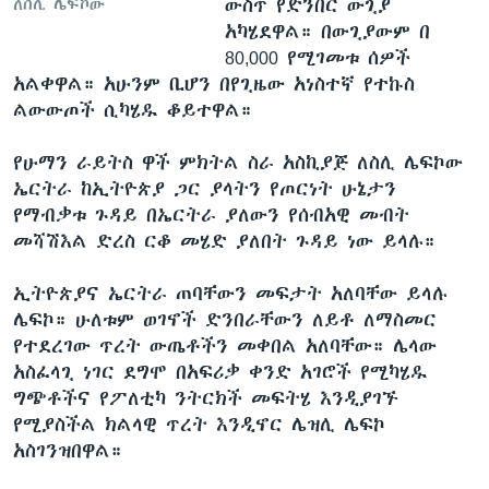
ውስጥ የድንበር ውጊያ
ለስሊ ሌፍኮው
አካሄደዋል። በውጊያውም በ
80,000 የሚገመቱ ሰዎች
አልቀዋል። አሁንም ቢሆን በየጊዜው አነስተኛ የተኩስ
ልውውጦች ሲካሄዱ ቆይተዋል።
የሁማን ራይትስ ዋች ምክትል ስራ አስኪያጅ ለስሊ ሌፍኮው
ኤርትራ ከኢትዮጵያ ጋር ያላትን የጦርነት ሁኔታን
የማብቃቱ ጉዳይ በኤርትራ ያለውን የሰብአዊ መብት
መሻሽእል ድረስ ርቆ መሄድ ያለበት ጉዳይ ነው ይላሉ።
ኢትዮጵያና ኤርትራ ጠባቸውን መፍታት አለባቸው ይላሉ
ሌፍኮ። ሁለቱም ወገኖች ድንበራቸውን ለይቶ ለማስመር
የተደረገው ጥረት ውጤቶችን መቀበል አለባቸው። ሌላው
አስፈላጊ ነገር ደግሞ በአፍሪቃ ቀንድ አገሮች የሚካሄዱ
ግጭቶችና የፖለቲካ ንትርክች መፍትሄ እንዲያገኙ
የሚያስችል ክልላዊ ጥረት እንዲኖር ሌዝሊ ሌፍኮ
አስገንዝበዋል።