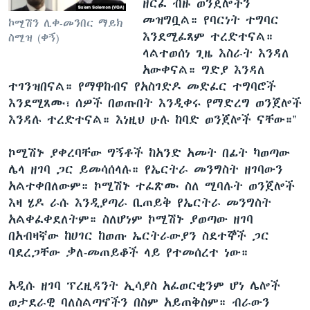
ዘርፈ ብዙ ወንጀሎችን
መዝግቧል። የባርነት ተግባር
ኮሚሽን ሊቀ-መንበር ማይክ
እንደሚፈጸም ተረድተናል።
ስሚዝ (ቀኝ)
ላልተወሰነ ጊዜ እስራት እንዳለ
አውቀናል። ግድያ እንዳለ
ተገንዝበናል። የማዋከብና የአስገድዶ መድፈር ተግባሮች
እንደሚጸሙ፣ ሰዎች በወጡበት እንዲቀሩ የማድረግ ወንጀሎች
እንዳሉ ተረድተናል። እነዚህ ሁሉ ከባድ ወንጀሎች ናቸው።”
ኮሚሽኑ ያቀረባቸው ግኝቶች ከአንድ አመት በፊት ካወጣው
ሌላ ዘገባ ጋር ይመሳሰላሉ። የኤርትራ መንግስት ዘገባውን
አልተቀበለውም። ኮሚሽኑ ተፈጽሙ ስለ ሚባሉት ወንጀሎች
እዛ ሄዶ ራሱ እንዲያጣራ ቢጠይቅ የኤርትራ መንግስት
አልቀፈቀደለትም። ስለሆነም ኮሚሽኑ ያወጣው ዘገባ
በአብዛኛው ከሀገር ከወጡ ኤርትራውያን ስደተኞች ጋር
ባደረጋቸው ቃለ-መጠይቆች ላይ የተመሰረተ ነው።
አዲሱ ዘገባ ፕረዚዳንት ኢሳያስ አፈወርቂንም ሆነ ሌሎች
ወታደራዊ ባለስልጣኖችን በስም አይጠቅስም። ብራውን