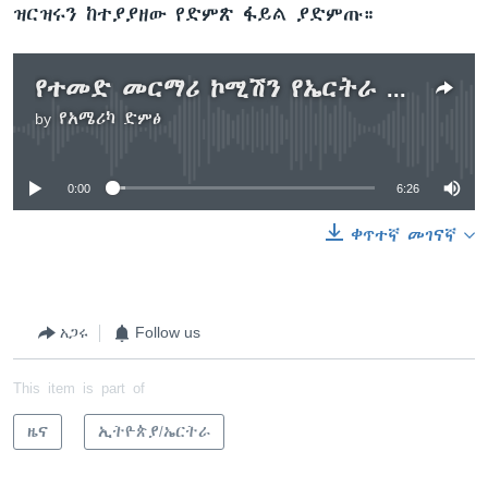
ዝርዝሩን ከተያያዘው የድምጽ ፋይል ያድምጡ።
የተመድ መርማሪ ኮሚሽን የኤርትራ መሪዎች በአለምአቀፍ የወንጀል ችሎት ለፍርድ እንዲቀርቡ ጥሪ አቅርቧል
by
የአሜሪካ ድምፅ
No media source currently available
0:00
6:26
ቀጥተኛ መገናኛ
አጋሩ
Follow us
This item is part of
ዜና
ኢትዮጵያ/ኤርትራ