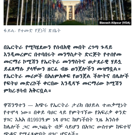
ቋንቋዎች
ፋይል- የተመድ የጀነቫ ጽ/ቤት
በኤርትራ የሚካሄደውን የሰብአዊ መበት ረገጣ ጉዳይ
እንዲመረምር በተባበሩት መንግስታት ድርጅት የተሰየመ
መርማሪ ኮሚሽን የኤርትራ መንግስትና ወታደራዊ ሃይሏ
ይፈጸማሉ ያላቸውን ዘርፈ ብዙ ወንጀሎችን መዝግቧል።
የኤርትራ መሪዎች በአለምአቀፍ የወንጀል ችሎትና በሌሎች
የፍትህ መድረኮች ቀርበው እንዲዳኙ መርማሪው ኮሚሽን
ምክረ-ሃሳብ አቅርቧል።
ዋሽንግተን —
አጭሩ የኤርትራ ታሪክ በሀይል ተጠቃሚነት
የተሞላ ነው። በቀይ ባህር ላይ የምትገኘው የአፍሪቃ ቀንድ
ሃገር እአአ በ1993ዓ.ም ነጻ ሀገር ከሆነችበት ጊዜ አንስቶ
ከሌሎች ጋር መጋጨት ብቻ ሳይሆን በአገር ውስጥም ከፍተኛ
ጭቆና የሚፈጸምባት ሀገር ሆናለች።