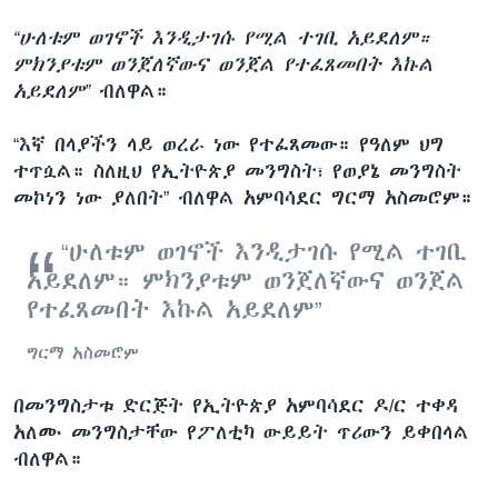
“ሁለቱም ወገኖች እንዲታገሱ የሚል ተገቢ አይደለም።
ምክንያቱም ወንጀለኛውና ወንጀል የተፈጸመበት እኩል
አይደለም”
ብለዋል።
“እኛ በላያችን ላይ ወረራ ነው የተፈጸመው። የዓለም ህግ
ተጥሷል። ስለዚህ የኢትዮጵያ መንግስት፣ የወያኔ መንግስት
መኮነን ነው ያለበት” ብለዋል አምባሳደር ግርማ አስመሮም።
“ሁለቱም ወገኖች እንዲታገሱ የሚል ተገቢ
አይደለም። ምክንያቱም ወንጀለኛውና ወንጀል
የተፈጸመበት እኩል አይደለም”
ግርማ አስመሮም
በመንግስታቱ ድርጅት የኢትዮጵያ አምባሳደር ዶ/ር ተቀዳ
አለሙ መንግስታቸው የፖለቲካ ውይይት ጥሪውን ይቀበላል
ብለዋል።