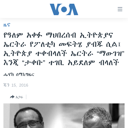
በቀላሉ
የመሥሪያ
ማገናኛዎች
ዜና
ዜና
ወደ
የዓለም አቀፉ ማህበረሰብ ኢትዮጵያና
ዋናው
ኑሮ በጤንነት
ኢትዮጵያ
ኤርትራ የፖለቲካ መፍትሄ ያብጁ ሲል፤
ይዘት
ጋቢና ቪኦኤ
እለፍ
አፍሪካ
ኢትዮጵያ ተቀብላለች ኤርትራ “ማውገዝ”
ወደ
ከምሽቱ ሦስት ሰዓት የአማርኛ ዜና
እንጂ “ታቀቡ” ተገቢ አይደለም ብላለች
ዓለምአቀፍ
ዋናው
ቪዲዮ
ይዘት
አሜሪካ
ሔኖክ ሰማእግዜር
እለፍ
የፎቶ መድብሎች
መካከለኛው ምሥራቅ
ወደ
ጁን 15, 2016
ክምችት
ዋናው
አጋሩ
ይዘት
እለፍ
Learning English
ይከተሉን