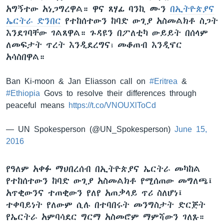
አግኝተው አነጋግረዋል። ዋና ጸሃፊ ባንኪ ሙን
በኢትዮጵያና
ኤርትራ ድንበር
የተከሰተውን ከባድ ውጊያ አስመልክቶ ስጋት
እንደገባቸው ገልጸዋል። ጉዳዩን በፖለቲካ ውይይት በሰላም
ለመፍታት ጥረት እንዲደረግና፣ መቆጠብ እንዲኖር
አሳስበዋል።
Ban Ki-moon & Jan Eliasson call on
#Eritrea
&
#Ethiopia
Govs to resolve their differences through
peaceful means
https://t.co/VNOUXlToCd
— UN Spokesperson (@UN_Spokesperson)
June 15,
2016
የዓለም አቀፉ ማህበረሰብ በኢትዮጵያና ኤርትራ መካከል
የተከሰተውን ከባድ ውጊያ አስመልክቶ የሚሰጠው መግለጫ፤
አጥቂውንና ተጠቂውን የለየ አጠቃላይ ጥሪ ስለሆነ፤
ተቀባይነት የለውም ሲሉ በተባበሩት መንግስታት ድርጅት
የኤርትራ አምባሳደር ግርማ አስመሮም ማምሻውን ገለጹ።