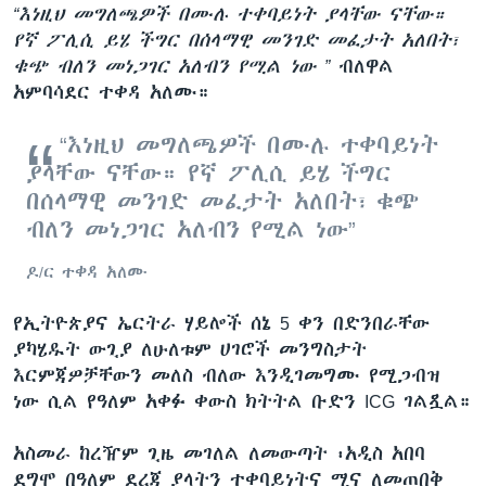
“እነዚህ መግለጫዎች በሙሉ ተቀባይነት ያላቸው ናቸው።
የኛ ፖሊሲ ይሄ ችግር በሰላማዊ መንገድ መፈታት አለበት፣
ቁጭ ብለን መነጋገር አለብን የሚል ነው
”
ብለዋል
አምባሳደር ተቀዳ አለሙ።
“እነዚህ መግለጫዎች በሙሉ ተቀባይነት
ያላቸው ናቸው። የኛ ፖሊሲ ይሄ ችግር
በሰላማዊ መንገድ መፈታት አለበት፣ ቁጭ
ብለን መነጋገር አለብን የሚል ነው”
ዶ/ር ተቀዳ አለሙ
የኢትዮጵያና ኤርትራ ሃይሎች ሰኔ 5 ቀን በድንበራቸው
ያካሄዱት ውጊያ ለሁለቱም ሀገሮች መንግስታት
እርምጃዎቻቸውን መለስ ብለው እንዲገመግሙ የሚጋብዝ
ነው ሲል የዓለም አቀፉ ቀውስ ክትትል ቡድን ICG ገልጿል።
አስመራ ከረዥም ጊዜ መገለል ለመውጣት ፡አዲስ አበባ
ደግሞ በዓለም ደረጃ ያላትን ተቀባይነትና ሚና ለመጠበቅ