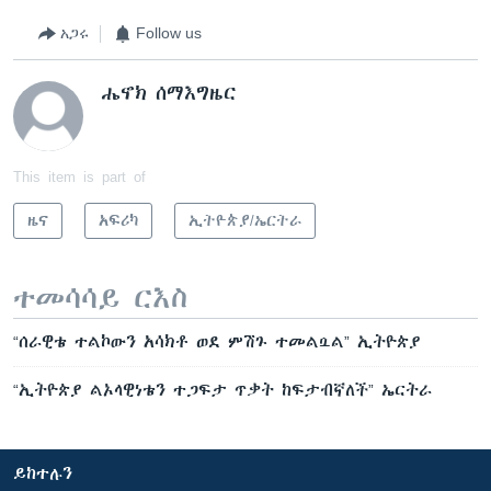
አጋሩ
Follow us
ሔኖክ ሰማእግዜር
This item is part of
ዜና
አፍሪካ
ኢትዮጵያ/ኤርትራ
ተመሳሳይ ርእስ
“ሰራዊቴ ተልኮውን አሳክቶ ወደ ምሽጉ ተመልሷል” ኢትዮጵያ
“ኢትዮጵያ ልኦላዊነቴን ተጋፍታ ጥቃት ከፍታብኛለች” ኤርትራ
ይከተሉን