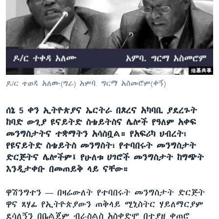
ቋንቋዎች
ዶ/ር ተወዳ አለሙ(ግራ) አምባ. ግርማ አስመሮም(ቀኝ)
ሰኔ 5 ቀን ኢትዮጵያና ኤርትራ በጾረና አካባቢ ያደረጉት
ከባድ ውጊያ ዩናይትድ ስቴይትስና ሌሎች የዓለም አቀፍ
መንግስታትና ተቋማትን አሳስቧል። የአፍሪካ ህብረት፣
የዩናይትድ ስቴይትስ መንግስት፣ የተባበሩት መንግስታት
ድርጅትና ሌሎችም፤ የሁለቱ ሀገሮች መንግስታት ከግጭት
እንዲታቀቡ በመጠይቅ ላይ ናቸው።
ዋሽንግተን —
በዛሬውለት የተባበሩት መንግስታት ድርጅት
ዋና ጸሃፊ የኢትዮጵያውን ጠቅላይ ሚኒስትር ሃይለማርያም
ደሳለኝን በቤልጀም ብራስልስ አስቀድሞ በተያዘ ቀጠሮ