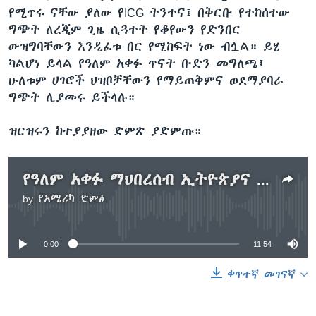
የሚጥሩ ናቸው ያለው የICG ትንተና፤ በቅርቡ የተከሰተው
ግጭት ለረጂም ጊዜ ሲጓተት የቆየውን የድንበር
ውዝግባቸውን እንዲፈቱ በር የሚከፍት ነው ብሏል። ይሄ
ካልሆነ ይላል የዓለም አቀፉ ጥናት ቡድን መግለጫ፤
ሁለቱም ሀገሮች ህዝቦቻቸውን የማይጠቅምና ወደማያባራ
ግጭት ሊያመሩ ይችላሉ።
ዝርዝሩን ከተያያዘው ድምጽ ያድምጡ።
የዓለም አቀፉ ማህበረሰብ ኢትዮጵያና ኤርትራ የፖለቲካ መፍትሄ ያብጁ ሲል፤ ኢትዮጵያ ተቀብላለች ኤርትራ “ማውገዝ” እንጂ “ታቀቡ” ተገቢ አይደለም ብላለች
by
የአሜሪካ ድምፅ
No media source currently available
0:00
11:54
ቀጥተኛ መገናኛ