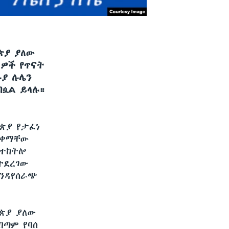
ጵያ ያለው
 ዎች የጥናት
ሉያ ሉሌን
ብሷል ይላሉ።
ጵያ የታፈነ
ጠቀማቸው
 ተከትሎ
ተደረገው
ንዳየሰራጭ
ጵያ ያለው
በጣም የባሰ