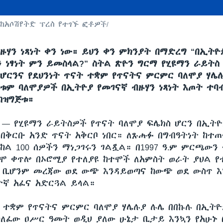
 ከአሶሽየትድ ፕረስ የተገኙ ፎቶዎች/
ዙሃን ነጻነት ቀን ነው። ይህን ቀን ምክንያት በማድረግ “በኢትዮ
ን ነፃነት ምን ይመስላል?” ስትል ጽዮን ግርማ የሂዩማን ራይትስ
 ሆርንና የደህንነት ጥናት ተቋም የጥናትና ምርምር ባለሞያ ሃሌ
ቱም ባለሞያዎች በኢትዮያ የመገናኛ ብዙሃን ነጻነት እጦት ተባ
ከዝግጅቱ።
ሲ —
የሂዩማን ራይትስዎች የጥናት ባለሞያ ፍሌክስ ሆርን በኢትዮ
 በቅርቡ አንድ ጥናት አቅርቦ ነበር። ለጹሑፉ በግብዓትነት ከተ
ከል 100 ሰዎችን ማነጋገሩን ገልጿል። በ1997 ዓ.ም ምርጫውን
ሞ ቀጥሎ በኦሮሚያ የተለያዩ ከተሞች ለአምስት ወራት ያህል የ
ቢሆንም መረጃው ወደ ውጭ እንዳይወጣና ከውጭ ወደ ውስጥ እ
ኛ አፈና አድርጓል ይላል።
ት ተቋም የጥናትና ምርምር ባለሞያ ሃሌሉያ ሉሌ በበኩሉ በኢትዮ
 ካለፈው ዐሥር ዓመት ወዲህ ያለው ሁኔታ ቢታይ እንኳን የአሁኑ 