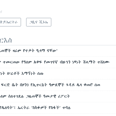
of
ጵያ/ኤርትራ
ጋቢና ቪኦኤ
ርእስ
ጋዜጠኞች ዛሬም የጥቃት ዒላማ ናቸው"
ቃ ተመርጠው የዓለም አቀፍ የመገናኛ ብዙኅን ነፃነት ሽልማት ተሸለሙ
ፃነት ሎሬቶች እማኝነት ሰጡ
ፍርድ ቤት በዞን9 የኢተርኔት ዓምደኞች ጉዳይ ሌላ ቀጠሮ ሰጠ
ዓለም ስለተገደሉ ጋዜጠኞች ዓመታዊ ሪፖርት
 የሌለባት”፤ ኤርትራ “ከክፉዎች የከፋች” ተባሉ