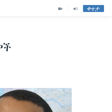
ቀጥታ
ዎች