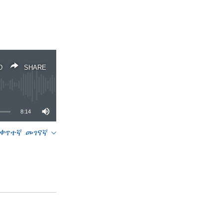
D
SHARE
8:14
ቀጥተኛ መገናኛ
SHARE