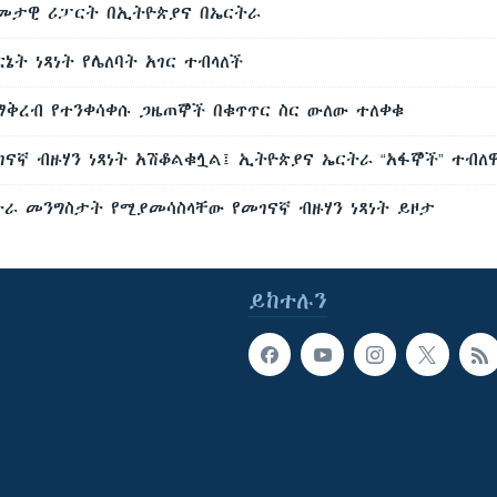
ዓመታዊ ሪፓርት በኢትዮጵያና በኤርትራ
ኔት ነጻነት የሌለባት አገር ተብላለች
ማቅረብ የተንቀሳቀሱ ጋዜጠኞች በቁጥጥር ስር ውለው ተለቀቁ
ገናኛ ብዙሃን ነጻነት አሽቆልቁሏል፤ ኢትዮጵያና ኤርትራ “አፋኞች” ተብለ
ትራ መንግስታት የሚያመሳስላቸው የመገናኛ ብዙሃን ነጻነት ይዞታ
ይከተሉን