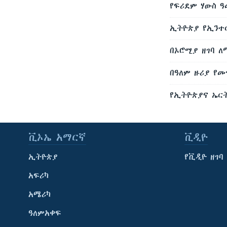
የፍሪደም ሃውስ 
ኢትዮጵያ የኢንተር
በኦሮሚያ ዘገባ ለ
በዓለም ዙሪያ የመ
የኢትዮጵያና ኤር
ቪኦኤ አማርኛ
ቪዲዮ
ኢትዮጵያ
የቪዲዮ ዘገባ
አፍሪካ
አሜሪካ
ዓለምአቀፍ