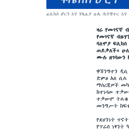
ፊሊክስ ሆርን እና ሃሌሉያ ሉሌ /ከትዊተር እና
ዛሬ የመገናኛ ብ
የመገናኛ ብዙሃ
ባለሞያ ፍሊክስ
ጠይቃለች። ሁለ
ሙሉ ዘገባውን 
ዋሽንግተን ዲ
ድምፅ አለ ሲል
ማስረጃዎች መካ
ከተነሳው ተቃው
ተቃውሞ ትልቁ 
መንግሥት ከፍተ
የደህንነት ጥና
የፕሬስ ነፃንት