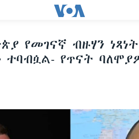
ጵያ የመገናኛ ብዙሃን ነጻነት
 ተባብሷል- የጥናት ባለሞያ