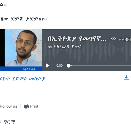
ራል።
ያዘው ድምጽ ያድምጡ።
በኢትዮጵያ የመገናኛ ብዙሃን ነጻነት አፈናው ተባብሷል- የጥናት ባለሞያዎች
EMBE
by
የአሜሪካ ድምፅ
No media source currently available
0:00
ስኮት የድምፅ መስምያ
EMBED
Follow us
Print
ን ግርማ