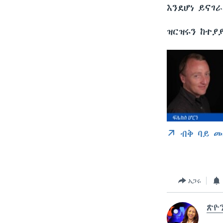
እንደሆነ ይናገ
ዝርዝሩን ከተያ
ብቅ ባይ መ
አጋሩ
ጽዮ