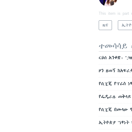
This item is part 
ዜና
ኢትዮ
ተመሳሳይ 
ርዕሰ አንቀጽ፡ "
ዞን ዘጠኝ ከአፍሪ
የሲፒጄ የፕሬስ ነ
የፌዴራሉ ጠቅላይ 
የሲፒጄ በመላው 
ኢትዮጵያ “ነፃነት