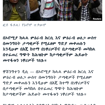
ቋንቋዎች
ፎቶ ፋይል፤ የኦሮሞ ተቃውሞ
በኦሮሚያ ክልል ምዕራብ አርሲ እና ምዕራብ ወለጋ ውስጥ
በመንግስት ታጣቂዎች የሚፈፀም ግድያ መቀጠሉን
እንዲሁም በአጄ ከተማ በነዋሪዎችና በታጣቂዎች መካከል
በተፈጠረ ግጭት ከሕዝቡም ከታጣቂዎችም ሕይወት
መጥፋቱን ነዋሪዎች ገለጹ።
ዋሽንግተን ዲሲ —
በኦሮሚያ ክልል ምዕራብ አርሲ እና
ምዕራብ ወለጋ ውስጥ በመንግስት ታጣቂዎች የሚፈፀም
ግድያ መቀጠሉን እንዲሁም በአጄ ከተማ በነዋሪዎችና
በታጣቂዎች መካከል በተፈጠረ ግጭት ከሕዝቡም
ከታጣቂዎችም ሕይወት መጥፋቱን ነዋሪዎች ገለጹ።