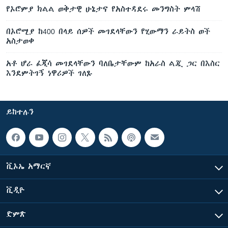
የኦሮምያ ክልል ወቅታዊ ሁኔታና የአስተዳደሩ መንግስት ምላሽ
በኦሮሚያ ከ400 በላይ ሰዎች መገደላቸውን የሂውማን ራይትስ ወች
አስታወቀ
አቶ ሆራ ፈጂሳ መገደላቸውን ባለቤታቸውም ከአራስ ልጇ ጋር በእስር
እንደምትገኝ ነዋሪዎች ገለጹ
ይከተሉን
ቪኦኤ አማርኛ
ቪዲዮ
ድምጽ