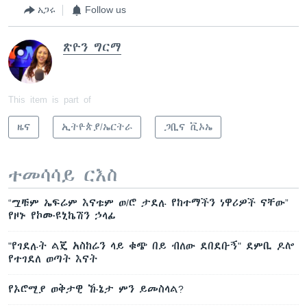
አጋሩ
Follow us
ጽዮን ግርማ
This item is part of
ዜና
ኢትዮጵያ/ኤርትራ
ጋቢና ቪኦኤ
ተመሳሳይ ርእስ
“ሟቹም ኤፍሬም እናቱም ወ/ሮ ታደሉ የከተማችን ነዋሪዎች ናቸው”
የዞኑ የኮሙዩኒኬሽን ኃላፊ
"የገደሉት ልጄ አስከሬን ላይ ቁጭ በይ ብለው ደበደቡኝ" ደምቢ ዶሎ
የተገደለ ወጣት እናት
የኦሮሚያ ወቅታዊ ኹኔታ ምን ይመስላል?