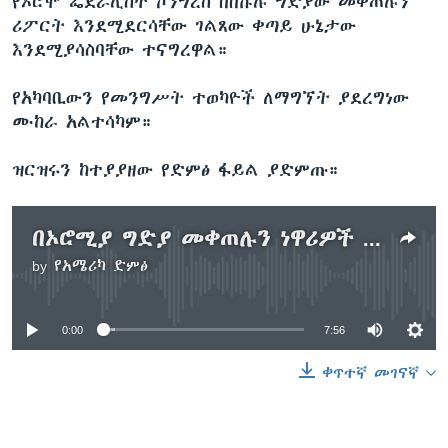
የኦሮሞ ፌደራሊስት ኮንግረስ በበኩሉ ግድያው መቀጠሉን
ሪፖርት እንደሚደርሳቸው ገልጸው ቀጣይ ሁኔታው
እንደሚያሳስባቸው ተናግረዋል።
የአካባቢውን የመንግሥት ተወካዮች ለማግኘት ያደረግነው
ሙከራ አልተሳካም።
ዝርዝሩን ከተያያዘው የድምፅ ፋይል ያድምጡ።
በኦሮሚያ ግድያ መቀጠሉን ነዋሪዎች ገለጹ
by
የአሜሪካ ድምፅ
No media source currently available
0:00
7:56
ቀጥተኛ መገናኛ