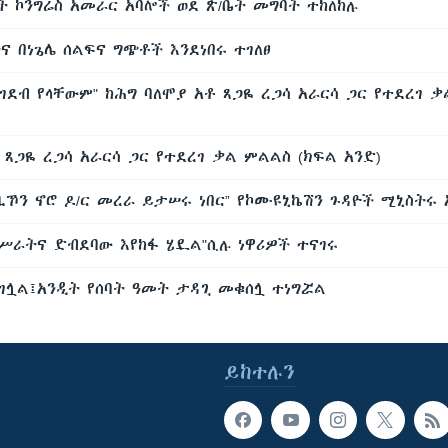
 ኮንግሬስ አመራር አባሎች ወደ ጽ/ቤት መግባት ተከለከሉ
ና በነጌሌ ሰልፍና ግጭቶች እንደነበሩ ተገለፀ
ገደብ የላቸውም" ከሕግ ባለሞያ አቶ ጸጋዬ ረጋሳ አራርሳ ጋር የተደረገ ቃ
 ጸጋዬ ረጋሳ አራርሳ ጋር የተደረገ ቃል ምልልስ (ክፍል አንድ)
ኾን ኖሮ ዶ/ር መረራ ይታሠሩ ነበር” የኮሙዩኒኬሽን ጉዳዮች ሚኒስትሩ
ሥራትና ድብደባው እየከፋ ሄዷል"ሲሉ ነዋሪዎች ተናገሩ
ገሏል፤አንዲት የሰባት ዓመት ታዳጊ መቁሰሏ ተነግሯል
ይከተሉን