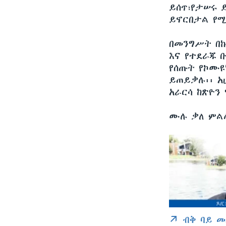
ይሰጥ፣የታሠሩ 
ይኖርበታል የሚ
በመንግሥት በኩ
እና የተደራጁ 
የሰጡት የኮሙዩ
ይጠይቃሉ፡፡ አ
አራርሳ ከጽዮን
ሙሉ ቃለ ምል
ብቅ ባይ መ