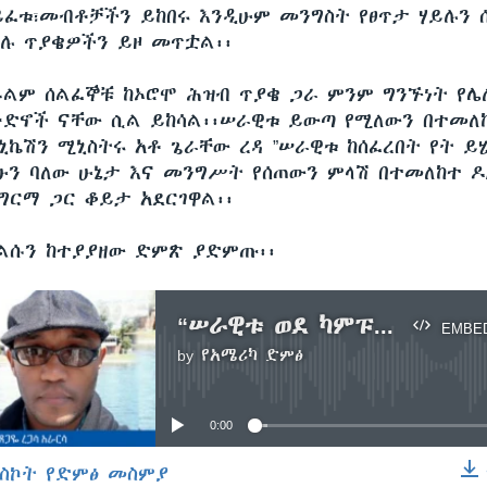
ይፈቱ፣መብቶቻችን ይከበሩ እንዲሁም መንግስት የፀጥታ ሃይሉን 
ሉ ጥያቄዎችን ይዞ መጥቷል፡፡
ልም ሰልፈኞቹ ከኦሮሞ ሕዝብ ጥያቄ ጋራ ምንም ግንኙነት የሌ
ቡድኖች ናቸው ሲል ይከሳል፡፡ሠራዊቱ ይውጣ የሚለውን በተመለ
ኒኬሽን ሚኒስትሩ አቶ ጌራቸው ረዳ ”ሠራዊቱ ከሰፈረበት የት ይሄ
ሁን ባለው ሁኔታ እና መንግሥት የሰጠውን ምላሽ በተመለከተ ዶ/
 ግርማ ጋር ቆይታ አደርገዋል፡፡
ልሱን ከተያያዘው ድምጽ ያድምጡ፡፡
“ሠራዊቱ ወደ ካምፑ ይመለስ ነው ጥያቄው” ዶ/ር ጸጋዬ ረጋሳ አራርሳ (ክፍል አንድ)
EMBE
by
የአሜሪካ ድምፅ
No media source currently available
0:00
ስኮት የድምፅ መስምያ
EMBED