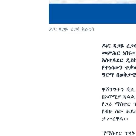
ዶ/ር ጸጋዬ ረጋሳ አራርሳ
ዶ/ር ጸጋዬ ረጋ
መምሕር ነበሩ።
አስተዳደር ዴስ
የተነሳውን ተቃ
ግርማ በወቅታዊ
ዋሽንግተን ዲ
በኦሮሚያ ክልል 
የጋራ ማስተር 
የብዙ ሰው ሕይ
ታሥረዋል፡፡
"የማስተር ፕላ