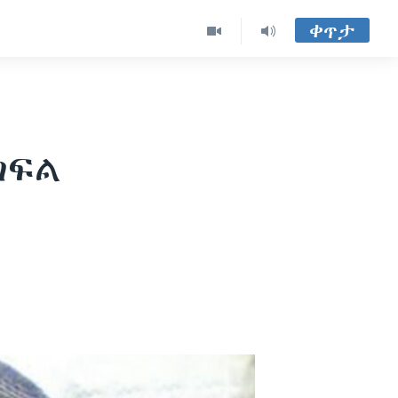
ቀጥታ
ክፍል