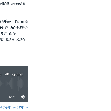
ሰብስቦ መመለስ
ለላቸው፣ የታጠቁ
ከተም አስተያየት
ዳ?” ሲሉ
ር ጸጋዬ ረጋሳ
D
SHARE
12:28
ቀጥተኛ መገናኛ
SHARE