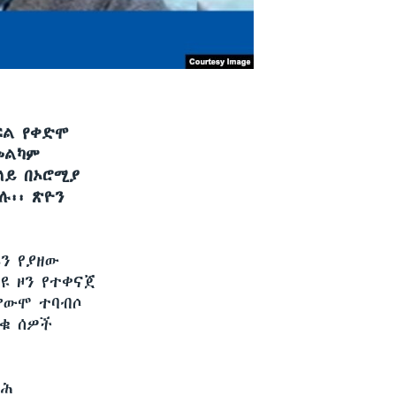
ፍል የቀድሞ
መልካም
ላይ በኦሮሚያ
ሉ፡፡ ጽዮን
ን የያዘው
ዩ ዞን የተቀናጀ
ቃውሞ ተባብሶ
ቁ ሰዎች
ትሕ