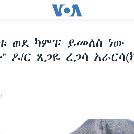
ቱ ወደ ካምፑ ይመለስ ነው
” ዶ/ር ጸጋዬ ረጋሳ አራርሳ(
16