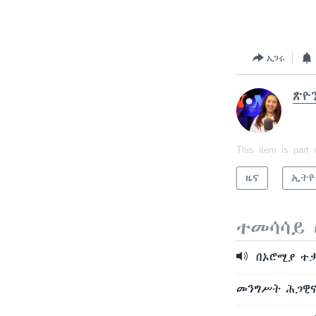
አጋሩ
ጽዮ
This item is part 
ዜና
ኢትዮ
ተመሳሳይ 
በኦሮሚያ ተ
መንግሥት ሕጋዊና