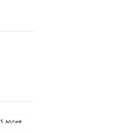
ኝ አስታወቁ