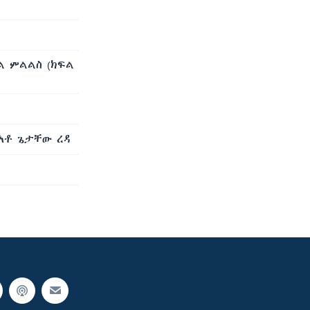
ል ምልልስ (ክፍል
 አቶ ጌታቸው ረዳ