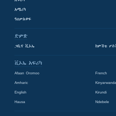
አሜሪካ
ዓለምአቀፍ
ድምጽ
ጋቢና ቪኦኤ
ከምሽቱ ሦስ
ቪኦኤ አፍሪካ
Afaan Oromoo
French
Amharic
Kinyarwand
English
Kirundi
Learning English
Hausa
Ndebele
ይከተሉን