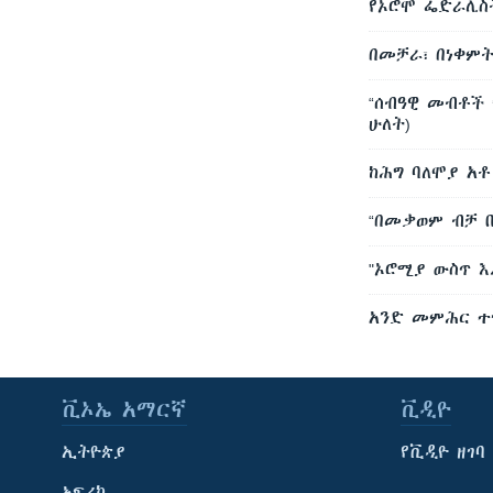
የኦሮሞ ፌድራሊስት
በመቻራ፣ በነቀምት
“ሰብዓዊ መብቶች 
ሁለት)
ከሕግ ባለሞያ አቶ
“በመቃወም ብቻ ቢ
"ኦሮሚያ ውስጥ እ
አንድ መምሕር ተ
ቪኦኤ አማርኛ
ቪዲዮ
ኢትዮጵያ
የቪዲዮ ዘገባ
አፍሪካ