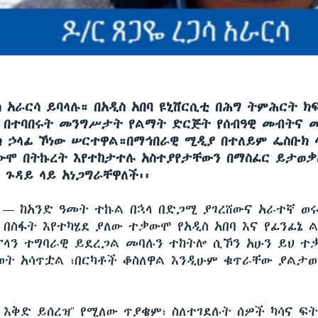
ሳ አራርሳ ይባላሉ። በአዲስ አበባ ዩኒቨርሲቲ በሕግ ትምሕርት ክ
 በተባበሩት መንግሥታት የልማት ድርጅት የሰብዓዊ መብትና 
ክ ኃላፊ ኾነው ሠርተዋል።በማኅበራዊ ሚዲያ በተለይም ፌስቡክ 
ውሞ በትኩረት እየተከታተሉ አስተያየታቸውን በማስፈር ይታወቃ
 ጉዳይ ላይ አነጋግራቸዋለች፡፡
ሲ —
ከአንድ ዓመት ተኩል በኋላ በድጋሚ ያገረሸውና አራተኛ ወሩ
በስፋት እየተካሄደ ያለው ተቃውሞ የአዲስ አበባ እና የፊንፊኔ ል
ፕላን ተግባራዊ ይደረጋል መባሉን ተከትሎ ሲኾን አሁን ይህ ተ
ወት አሳጥቷል ፣በርካቶች ቆስለዋል እንዲሁም ቁጥራቸው ያልታወ
ኑ እቅድ ይሰረዝ" የሚለው ጥያቄም፣ ስለተገደሉት ሰዎች ካሳና ፍ