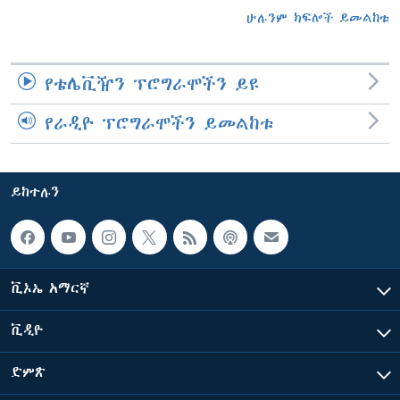
ሁሉንም ክፍሎች ይመልከቱ
የቴሌቪዥን ፕሮግራሞችን ይዩ
የራዲዮ ፕሮግራሞችን ይመልከቱ
ይከተሉን
ቪኦኤ አማርኛ
ቪዲዮ
ድምጽ