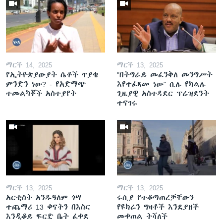
ማርች 14, 2025
ማርች 13, 2025
የኢትዮጵያውያት ሴቶች ጥያቄ
"በትግራይ መፈንቅለ መንግሥት
ምንድን ነው? - የአድማጭ
እየተፈጸመ ነው" ሲሉ የክልሉ
ተመልካቾች አስተያየት
ጊዜያዊ አስተዳደር ፕሬዝደንት
ተናገሩ
ማርች 13, 2025
ማርች 13, 2025
አርቲስት አንዱዓለም ጎሣ
ሩሲያ የተቆጣጠረቻቸውን
ተጨማሪ 13 ቀናትን በእስር
የዩክሬን ግዛቶች እንደያዘች
እንዲቆይ ፍርድ ቤት ፈቀደ
መቀጠል ትሻለች