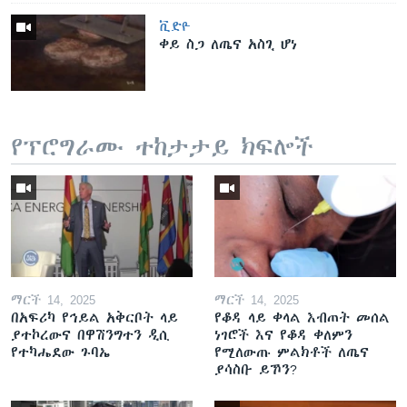
ቪድዮ
ቀይ ስጋ ለጤና አስጊ ሆነ
የፕሮግራሙ ተከታታይ ክፍሎች
ማርች 14, 2025
ማርች 14, 2025
በአፍሪካ የኅይል አቅርቦት ላይ
የቆዳ ላይ ቀላል እብጠት መሰል
ያተኮረውና በዋሽንግተን ዲሲ
ነገሮች እና የቆዳ ቀለምን
የተካሔደው ጉባኤ
የሚለውጡ ምልክቶች ለጤና
ያሳስቡ ይኾን?