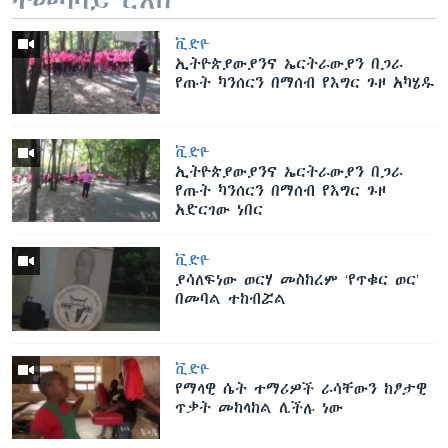
ቪድዮ
ኢትዮጵያውያንና ኤርትራውያን በጋራ
የጡት ካንሰርን በማሰብ የእግር ጉዞ አካሄዱ
ቪድዮ
ኢትዮጵያውያንና ኤርትራውያን በጋራ
የጡት ካንሰርን በማሰብ የእግር ጉዞ
አድርገው ነበር
ቪድዮ
ያሳለፍነው ወርሃ መስከረም ‘የጥቁር ወር’
በመባል ተከብሯል
ቪድዮ
የማላዊ ሴት ተማሪዎች ራሳቸውን ከፆታዊ
ጥቃት መከላከል ሊችሉ ነው