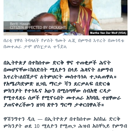
ቋንቋዎች
በሪቲ ሃዋስ ትባላለች የሦስት ዓመት ልጇ በምግብ እጥረት በመጎዳቱ
በመተሐራ ታሞ ሆስፒታል ተኝቷል
በኢትዮጵያ በተከሰተው ድርቅ ዋና ተጠቂዎች ሕናት
በመሆናቸው፤ከስድስት ሚሊዮን በላይ ሕጻናት ለምግብ
እጥረት፣ለበሽታና ለትምህርት መስተጓጎል ተጋልጠዋል።
የአሜሪካድምጽ ዘጋቢ ማርታ ቫን ደርዎልፍ በድርቁ
ምክንያት የተጎዱና አሁን በሚሰጣቸው ሰብአዊ ርዳታ
የሚተዳደሩ ሰዎች የሚኖሩበት መተሐራ አካባቢ ተዘዋውራ
ያጠናቀረችውን ዘገባ ጽዮን ግርማ ታቀርበዋልች።
ዋሽንግተን ዲሲ —
በኢትዮጵያ በተከሰተው አስከፊ ድርቅ
ምክንያት ወደ 10 ሚሊዮን የሚጠጋ ሕዝብ አስቸኳይ የምግብ