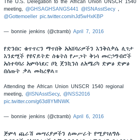
The U.S. Delegation to the African Union UNSCR 1540
meeting,
@GHSAGHSANGS441
@ISNAsstSecy
,
@Gottemoeller
pic.twitter.com/nJd5wHxKBP
— bonnie jenkins (@ctramb)
April 7, 2016
የድንበር ቁጥጥርን ማጥበቅ አአሸባሪዎችን እንቅስቃሴ ሊገታ
እንደሚች የዩናይትድ ስቴትስ የሥጋት ቅነሳ መርኃግብሮች
አስተባባሪ አምባሳደር ቦኒ ጀንኪንስ ለአሜሪካ ድምፅ ድምፅ
በሰጡት ቃል መክረዋል።
Attending the African Union UNSCR 1540 regional
meeting,
@ISNAsstSecy
,
@NSS2016
pic.twitter.com/g63d8YMNWK
— bonnie jenkins (@ctramb)
April 6, 2016
ጅምላ ጨራሽ መሣሪያዎችን ለመሥራት የሚያገለግሉ