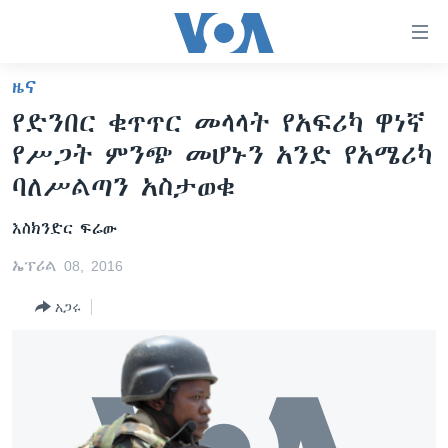
በቀላሉ
የመሥሪያ
ማገናኛዎች
ዜና
ዜና
ወደ
የድንበር ቁጥጥር መላላት የአፍሪካ ዋነኛ
ዋናው
ኑሮ በጤንነት
ኢትዮጵያ
የሥጋት ምንጭ መሆኑን አንድ የአሜሪካ
ይዘት
ጋቢና ቪኦኤ
እለፍ
አፍሪካ
ባለሥልጣን አስታወቁ
ወደ
ከምሽቱ ሦስት ሰዓት የአማርኛ ዜና
ዓለምአቀፍ
ዋናው
እስክንድር ፍሬው
ቪዲዮ
ይዘት
አሜሪካ
ኤፕሪል 08, 2016
እለፍ
የፎቶ መድብሎች
መካከለኛው ምሥራቅ
ወደ
አጋሩ
ክምችት
ዋናው
ይዘት
እለፍ
Learning English
ይከተሉን