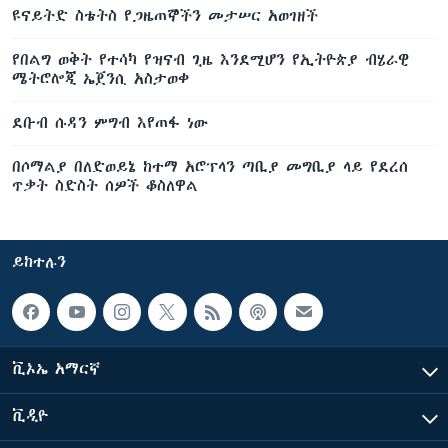
ዩናይትድ ስቴትስ የጋዜጠኞችን መታሠር አወገዘች
የበልግ ወቅት የተሳካ የዝናብ ጊዜ እንደሚሆን የኢትዮጵያ ብሄራዊ
ሜትሮሎጂ ኤጀንሲ አስታወቀ
ደቡብ ሱዳን ምግብ እየጠፋ ነው
በሶማልያ በለድወይኔ ከተማ አሮፕላን ጣቢያ መግቢያ ላይ የደረሰ
ጥቃት ስድስት ሰዎች ቆስለዋል
ይከተሉን
ቪኦኤ አማርኛ
ቪዲዮ