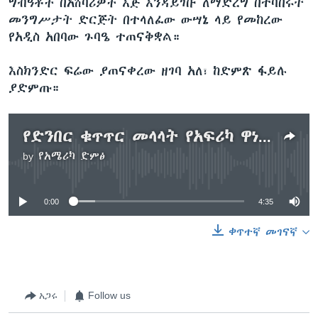
ግብዓቶች በአሸባሪዎች እጅ እንዳይገቡ ለማድረግ በተባበሩት
መንግሥታት ድርጅት በተላለፈው ውሣኔ ላይ የመከረው
የአዲስ አበባው ጉባዔ ተጠናቅቋል።
እስክንድር ፍሬው ያጠናቀረው ዘገባ አለ፣ ከድምጽ ፋይሉ
ያድምጡ።
የድንበር ቁጥጥር መላላት የአፍሪካ ዋነኛ የሥጋት ምንጭ መሆኑን አንድ የአሜሪካ ባለሥልጣን አስታወቁ
by
የአሜሪካ ድምፅ
No media source currently available
0:00
4:35
ቀጥተኛ መገናኛ
አጋሩ
Follow us