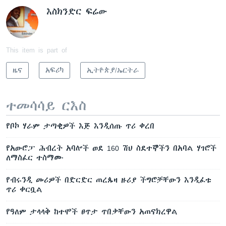
እስክንድር ፍሬው
This item is part of
ዜና
አፍሪካ
ኢትዮጵያ/ኤርትራ
ተመሳሳይ ርእስ
የቦኮ ሃራም ታጣቂዎች እጅ እንዲሰጡ ጥሪ ቀረበ
የአውሮፓ ሕብረት አባሎች ወደ 160 ሽህ ስደተኞችን በአባል ሃገሮች
ለማስፈር ተስማሙ
የብሩንዲ መሪዎች በድርድር ጠረጴዛ ዙሪያ ችግሮቻቸውን እንዲፈቱ
ጥሪ ቀርቧል
የዓለም ታላላቅ ከተሞች ፀጥታ ጥበቃቸውን አጠናክረዋል