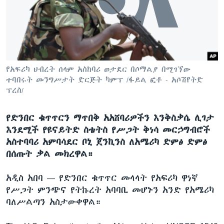
ቋንቋዎች
የአፍሪካ ህብረት ሰላም አስከባሪ ወታደር በሶማልያ በሚገኘው
ተባበሩት መንግሥታት ድርጅት ካምፕ /ፋይል ፎቶ - አሶሽየትድ
ፕረስ/
​​የድንበር ቁጥጥርን ማጥበቅ አአሸባሪዎችን እንቅስቃሴ ሊገታ
እንደሚች የዩናይትድ ስቴትስ የሥጋት ቅነሳ መርኃግብሮች
አስተባባሪ አምባሳደር ቦኒ ጀንኪንስ ለአሜሪካ ድምፅ ድምፅ
በሰጡት ቃል መክረዋል።
አዲስ አበባ —
የድንበር ቁጥጥር መላላት የአፍሪካ ዋነኛ
የሥጋት ምንጭና የትኩረት አባባቢ መሆኑን አንድ የአሜሪካ
ባለሥልጣን አስታውቀዋል።