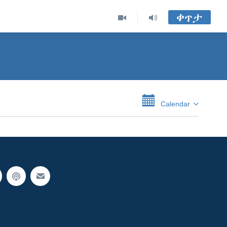
ቀጥታ
Calendar