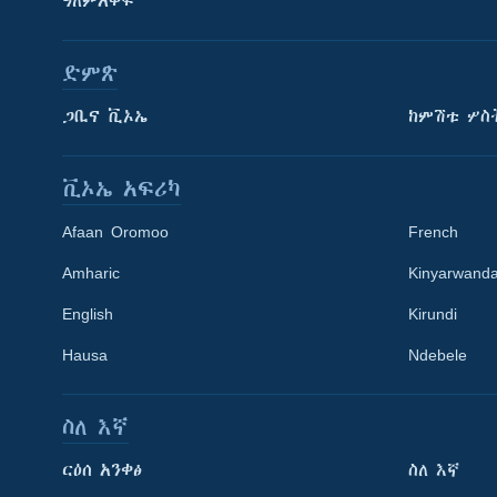
ዓለምአቀፍ
ድምጽ
ጋቢና ቪኦኤ
ከምሽቱ ሦስ
ቪኦኤ አፍሪካ
Afaan Oromoo
French
Amharic
Kinyarwand
English
Kirundi
Hausa
Ndebele
ስለ እኛ
Learning English
ርዕሰ አንቀፅ
ስለ እኛ
ይከተሉን