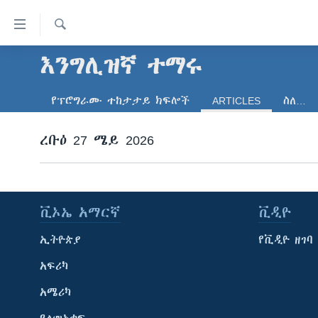
በቀላሉ
የመሥሪያ
ማገናኛዎች
ፈልግ
እንግሊዝኛ ተማሩ
ዜና
ወደ
ኑሮ በጤንነት
ኢትዮጵያ
ዋናው
የፕሮግራሙ ተከታታይ ክፍሎች
ARTICLES
ስለ…
ይዘት
ጋቢና ቪኦኤ
አፍሪካ
እለፍ
ረቡዕ 27 ሜይ 2026
ከምሽቱ ሦስት ሰዓት የአማርኛ ዜና
ዓለምአቀፍ
ወደ
ዋናው
ቪዲዮ
አሜሪካ
ይዘት
የፎቶ መድብሎች
መካከለኛው ምሥራቅ
እለፍ
ቪኦኤ አማርኛ
ቪዲዮ
ወደ
ክምችት
ዋናው
ኢትዮጵያ
የቪዲዮ ዘገባ
ይዘት
እለፍ
አፍሪካ
አሜሪካ