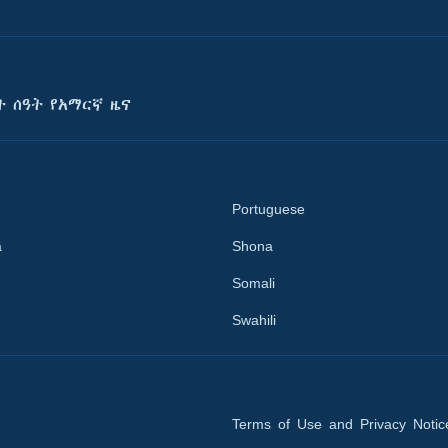
ት ሰዓት የአማርኛ ዜና
Portuguese
a
Shona
Somali
Swahili
Terms of Use and Privacy Notic