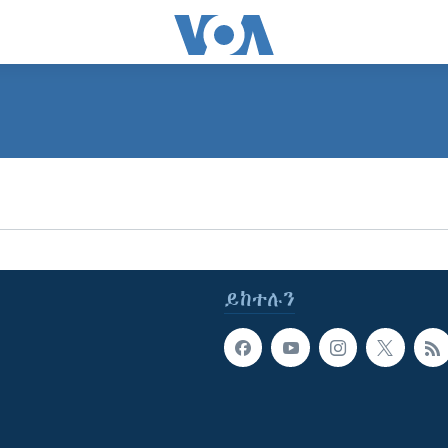
ይከተሉን