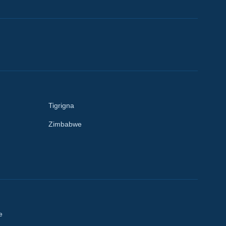
Tigrigna
Zimbabwe
e