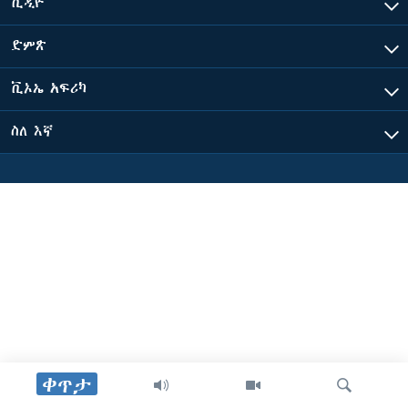
ቪዲዮ
ድምጽ
ቋንቋዎች
ቪኦኤ አፍሪካ
ስለ እኛ
ቀጥታ