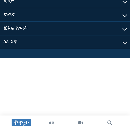
ቪዲዮ
ድምጽ
ቋንቋዎች
ቪኦኤ አፍሪካ
ስለ እኛ
ቀጥታ