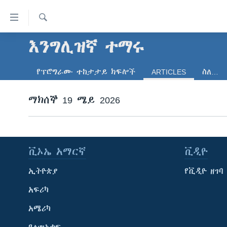
በቀላሉ
የመሥሪያ
ማገናኛዎች
ፈልግ
እንግሊዝኛ ተማሩ
ዜና
ወደ
ኑሮ በጤንነት
ኢትዮጵያ
ዋናው
የፕሮግራሙ ተከታታይ ክፍሎች
ARTICLES
ስለ…
ይዘት
ጋቢና ቪኦኤ
አፍሪካ
እለፍ
ማክሰኞ 19 ሜይ 2026
ከምሽቱ ሦስት ሰዓት የአማርኛ ዜና
ዓለምአቀፍ
ወደ
ዋናው
ቪዲዮ
አሜሪካ
ይዘት
የፎቶ መድብሎች
መካከለኛው ምሥራቅ
እለፍ
ቪኦኤ አማርኛ
ቪዲዮ
ወደ
ክምችት
ዋናው
ኢትዮጵያ
የቪዲዮ ዘገባ
ይዘት
እለፍ
አፍሪካ
አሜሪካ