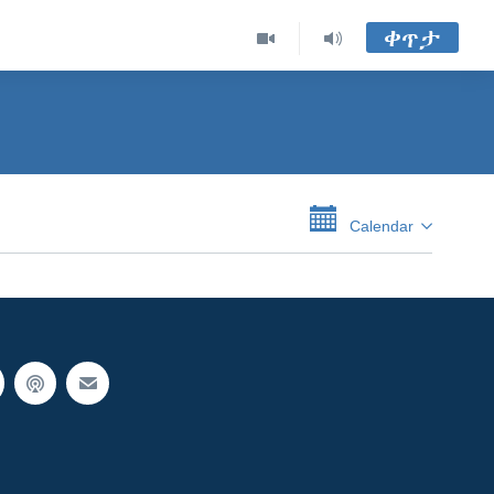
ቀጥታ
Calendar