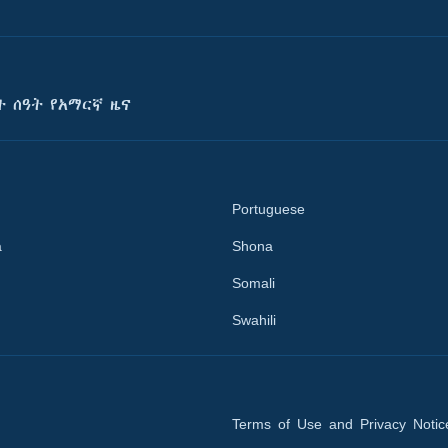
ት ሰዓት የአማርኛ ዜና
Portuguese
a
Shona
Somali
Swahili
Terms of Use and Privacy Notic