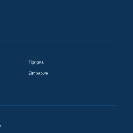
Tigrigna
Zimbabwe
e