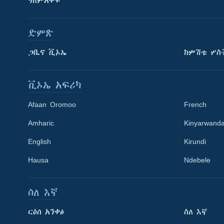
ዓለምአቀፍ
ድምጽ
ጋቢና ቪኦኤ
ከምሽቱ ሦስ
ቪኦኤ አፍሪካ
Afaan Oromoo
French
Amharic
Kinyarwand
English
Kirundi
Hausa
Ndebele
ስለ እኛ
Learning English
ርዕሰ አንቀፅ
ስለ እኛ
ይከተሉን