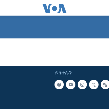
ይከተሉን