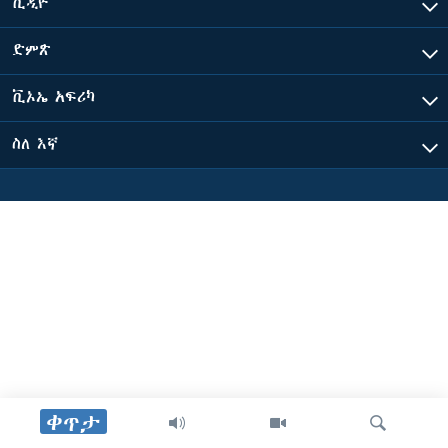
ቪዲዮ
ድምጽ
ቋንቋዎች
ቪኦኤ አፍሪካ
ስለ እኛ
ቀጥታ