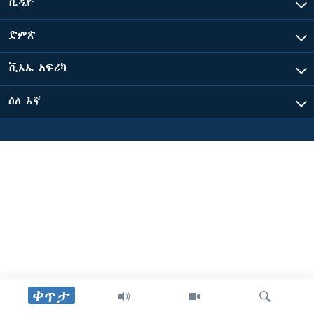
ቪዲዮ
ድምጽ
ቋንቋዎች
ቪኦኤ አፍሪካ
ስለ እኛ
ቀጥታ