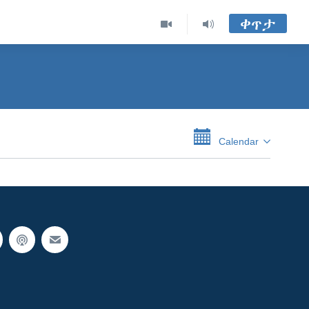
ቀጥታ
Calendar