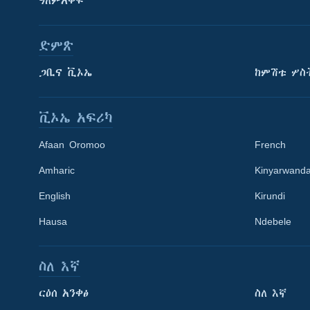
ዓለምአቀፍ
ድምጽ
ጋቢና ቪኦኤ
ከምሽቱ ሦስ
ቪኦኤ አፍሪካ
Afaan Oromoo
French
Amharic
Kinyarwand
English
Kirundi
Hausa
Ndebele
ስለ እኛ
Learning English
ርዕሰ አንቀፅ
ስለ እኛ
ይከተሉን