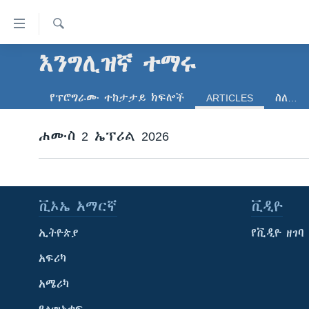
በቀላሉ
የመሥሪያ
ማገናኛዎች
ፈልግ
እንግሊዝኛ ተማሩ
ዜና
ወደ
ኑሮ በጤንነት
ኢትዮጵያ
ዋናው
የፕሮግራሙ ተከታታይ ክፍሎች
ARTICLES
ስለ…
ይዘት
ጋቢና ቪኦኤ
አፍሪካ
እለፍ
ሐሙስ 2 ኤፕሪል 2026
ከምሽቱ ሦስት ሰዓት የአማርኛ ዜና
ዓለምአቀፍ
ወደ
ዋናው
ቪዲዮ
አሜሪካ
ይዘት
የፎቶ መድብሎች
መካከለኛው ምሥራቅ
እለፍ
ቪኦኤ አማርኛ
ቪዲዮ
ወደ
ክምችት
ዋናው
ኢትዮጵያ
የቪዲዮ ዘገባ
ይዘት
እለፍ
አፍሪካ
አሜሪካ