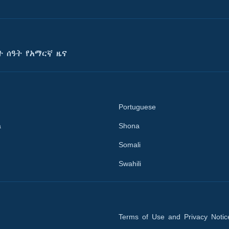
ት ሰዓት የአማርኛ ዜና
Portuguese
a
Shona
Somali
Swahili
Terms of Use and Privacy Notic