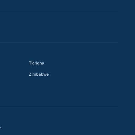
Tigrigna
Zimbabwe
e