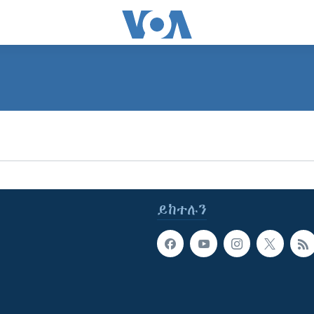
ይከተሉን