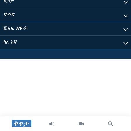
ቪዲዮ
ድምጽ
ቋንቋዎች
ቪኦኤ አፍሪካ
ስለ እኛ
ቀጥታ