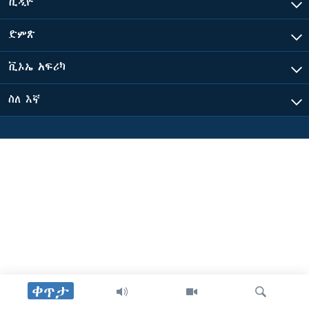
ቪዲዮ
ድምጽ
ቋንቋዎች
ቪኦኤ አፍሪካ
ስለ እኛ
ቀጥታ