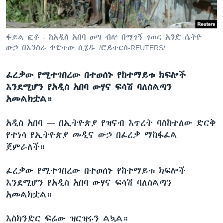
ቋንቋዎች
ፋይል ፎቶ - ከአዲስ አበባ ወጣ ብሎ በሚገኝ ገጠር አንድ ሴትዮ
ውኃ በእንስራ ቀድተው ሲሄዱ /ሮይተርስ-REUTERS/
ፈረቃው የሚተገበረው በተወሰኑ የከተማይቱ ክፍሎች
እንደሚሆን የአዲስ አበባ ውሃና ፍሳሽ ባለስልጣን
አመልክቷል።
አዲስ አበባ —
በኢትዮጵያ የዝናብ እጥረት ባስከተለው ድርቅ
የተነሳ የኢትዮጵያ መዲና ውኃ በፈረቃ ማከፋፈል
ጀምራለች።
ፈረቃው የሚተገበረው በተወሰኑ የከተማይቱ ክፍሎች
እንደሚሆን የአዲስ አበባ ውሃና ፍሳሽ ባለስልጣን
አመልክቷል።
እስክንድር ፍሬው ዝርዝሩን ልኳል።