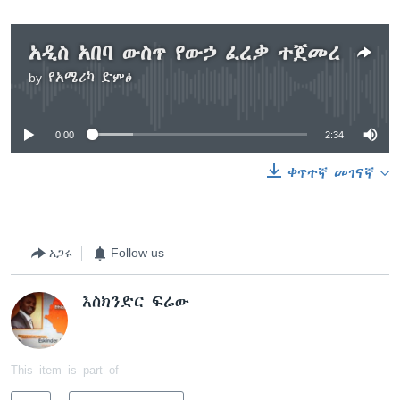
አዲስ አበባ ውስጥ የውኃ ፈረቃ ተጀመረ
by
የአሜሪካ ድምፅ
No media source currently available
0:00
2:34
ቀጥተኛ መገናኛ
አጋሩ
Follow us
እስክንድር ፍሬው
This item is part of