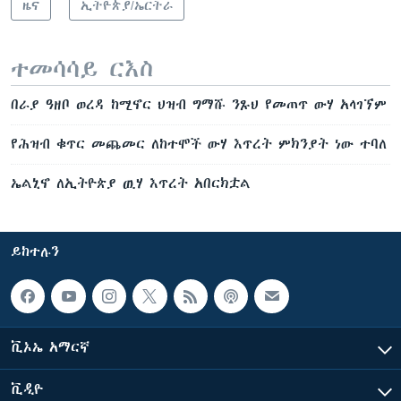
ዜና
ኢትዮጵያ/ኤርትራ
ተመሳሳይ ርእስ
በራያ ዓዘቦ ወረዳ ከሚኖር ህዝብ ግማሹ ንጹህ የመጠጥ ውሃ አላገኘም
የሕዝብ ቁጥር መጨመር ለከተሞች ውሃ እጥረት ምክንያት ነው ተባለ
ኤልኒኖ ለኢትዮጵያ ዉሃ እጥረት አበርክቷል
ይከተሉን
ቪኦኤ አማርኛ
ቪዲዮ