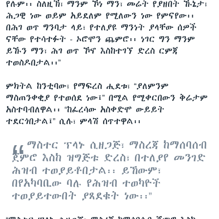
የሉም፡፡ ስለዚኽ፣ ማንም ኾነ ማን፣ መሬት የያዘበት ኹኔታ፣
ሕጋዊ ነው ወይም አይደለም የሚለውን ነው የምናየው፡፡
በሕገ ወጥ ግንባታ ላይ፣ የተለያዩ ማንነት ያላቸው ሰዎች
ናቸው የተሳተፉት - ኦሮሞን ጨምሮ፡፡ ነገር ግን ማንም
ይኹን ማን፣ ሕገ ወጥ ኾኖ እስከተገኘ ድረስ ርምጃ
ተወስዶበታል፡፡”
ምክትል ከንቲባው፣ የማፍረስ ሒደቱ፣ “ያለምንም
ማስጠንቀቂያ የተወሰደ ነው፤” በሚል የሚቀርበውን ቅሬታም
አስተባብለዋል፡፡ “ከፈረሳው አስቀድሞ ውይይት
ተደርጎበታል፤” ሲሉ፣ ምላሽ ሰጥተዋል፡፡
ማስተር ፕላኑ ሲዘጋጅ፣ ማስረጃ ከማሰባሰብ
ጀምሮ እስከ ዝግጅቱ ድረስ፣ በተለያየ መንገድ
ሕዝብ ተወያይቶበታል፡፡ ይኸውም፣
በየአካባቢው ባሉ የሕዝብ ተወካዮች
ተወያይተውበት ያጸደቁት ነው፡፡”