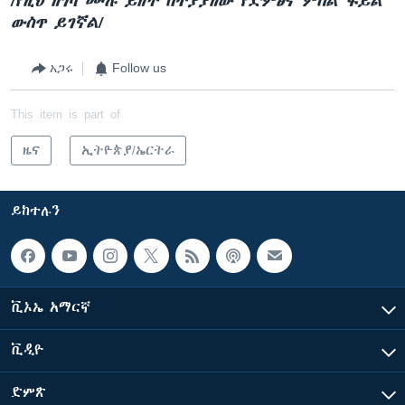
/የዚህ ዘገባ ሙሉ ይዘት በተያያዘው የድምፅና ምስል ፋይል
ውስጥ ይገኛል/
አጋሩ
Follow us
This item is part of
ዜና
ኢትዮጵያ/ኤርትራ
ይከተሉን
ቪኦኤ አማርኛ
ቪዲዮ
ድምጽ