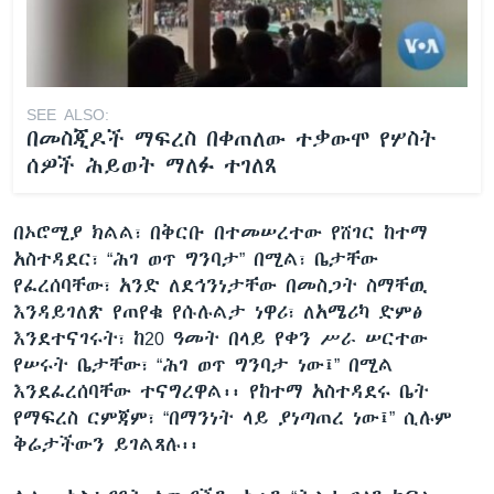
SEE ALSO:
በመስጂዶች ማፍረስ በቀጠለው ተቃውሞ የሦስት
ሰዎች ሕይወት ማለፉ ተገለጸ
በኦሮሚያ ክልል፣ በቅርቡ በተመሠረተው የሸገር ከተማ
አስተዳደር፣ “ሕገ ወጥ ግንባታ” በሚል፣ ቤታቸው
የፈረሰባቸው፣ አንድ ለደኅንነታቸው በመስጋት ስማቸዉ
እንዳይገለጽ የጠየቁ የሱሉልታ ነዋሪ፣ ለአሜሪካ ድምፅ
እንደተናገሩት፣ ከ20 ዓመት በላይ የቀን ሥራ ሠርተው
የሠሩት ቤታቸው፣ “ሕገ ወጥ ግንባታ ነው፤” በሚል
እንደፈረሰባቸው ተናግረዋል፡፡ የከተማ አስተዳደሩ ቤት
የማፍረስ ርምጃም፣ “በማንነት ላይ ያነጣጠረ ነው፤” ሲሉም
ቅሬታችውን ይገልጻሉ፡፡