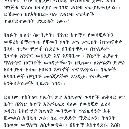
“ማስተር ፕላኑ ሲዘጋጅ፣ ማስረጃ ከማሰባሰብ ጀምሮ እስከ
ዝግጅቱ ድረስ፣ በተለያየ መንገድ ሕዝብ ተወያይቶበታል፡፡
ይኸውም፣ በየአካባቢው ባሉ የሕዝብ ተወካዮች
ተወያይተውበት ያጸደቁት ነው፡፡”
ባለፉት ሁለት ሳምንታት፣ በሸገር ከተማ፥ የመሳጂዶችን
መፍረስ በማውገዝ፣ የጁመዓ ሶላት ሥነ ሥርዐት ከተጠናቀቀ
በኋላ፣ ተቃውሞዎች ሲደረጉ ሰንብተዋል፡፡ በተለይም፣
በታላቁ አንዋር መስጊድ እና አካባቢው ፣ የሰዎች ሕይወት
ማለፉንና በርካቶች መጎዳታቸውን፣ በጊዜው፣ ለአሜሪካ ድምፅ
አስተያየት የሰጡ የዐይን እማኞች ተናግረዋል፡፡ በሌሎች
አካባቢዎች በሚገኙ መሳጂዶችም እንዲሁ፣ የተቃውሞ
እንቅስቃሴዎች ሲደረጉ ነበር፡፡
ይህንም ተከትሎ፣ የኢትዮጵያ እስልምና ጉዳዮች ጠቅላይ ም/
ቤት፣ በሸገር ከተማ እየተካሔደ ባለው የመስጂድ ፈረሳ
ጉዳይ፣ ከኦሮሚያ ክልላዊ መንግሥት ፕሬዚዳንት አቶ
ሺመልስ አብዲሳ ጋራ፣ ሰፊ ውይይት ማድረጉን፣ ትላንት
በሰጠው መግለጫ አስታውቋል፡፡ በከተማ አስተዳደሩ፣ እስከ