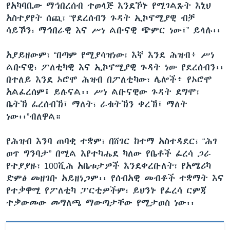
የአካባቢው ማኅበረሰብ ተወላጅ እንደኾኑ የሚገልጹት እኒህ
አስተያየት ሰጪ፣ “የደረሰብን ጉዳት ኢኮኖሚያዊ ብቻ
ሳይኾን፣ ማኅበራዊ እና ሥነ ልቡናዊ ጭምር ነው፤” ይላሉ፡፡
አያይዘውም፣ “በጣም የሚያሳዝነው፣ እኛ እንደ ሕዝብ፥ ሥነ
ልቡናዊ፣ ፖለቲካዊ እና ኢኮኖሚያዊ ጉዳት ነው የደረሰብን፡፡
በተለይ እንደ ኦሮሞ ሕዝብ በፖለቲካው፣ ሌሎች፥ የኦሮሞ
አልፈረሰም፤ ይሉናል፡፡ ሥነ ልቡናዊው ጉዳት ደግሞ፣
ቤትኽ ፈረሰብኽ፤ ማለት፣ ራቁትኽን ቀረኽ፤ ማለት
ነው፡፡”ብለዋል።
የሕዝብ እንባ ጠባቂ ተቋም፣ በሸገር ከተማ አስተዳደር፣ “ሕገ
ወጥ ግንባታ” በሚል እየተካሔደ ካለው የቤቶች ፈረሳ ጋራ
የተያያዙ፣ 100ሺሕ አቤቱታዎች እንደቀረቡለት፣ የአሜሪካ
ድምፅ መዘገቡ አይዘነጋም፡፡ የሰብአዊ መብቶች ተቋማት እና
የተቃዋሚ የፖለቲካ ፓርቲዎችም፣ ይህንኑ የፈረሳ ርምጃ
ተቃውመው መግለጫ ማውጣታቸው የሚታወስ ነው፡፡