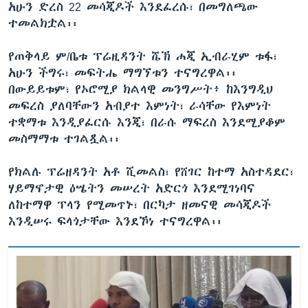
አሁን ድረስ 22 መሳጂዶች እንደፈረሱ፣ በመግለጫው
ተመልክቷል፡፡
የጠቅላይ ም/ቤቱ ፕሬዚዳንት ሼኽ ሐጂ ኢብራሂም ቱፋ፣
አሁን ችግሩ፣ መፍትሔ ማግኘቱን ተናግረዋል፡፡
በውይይቱም፣ የኦሮሚያ ክልላዊ መንግሥት፥ ከእንግዲህ
መፍረስ ያለባቸውን አብያተ እምነት፣ ራሳቸው የእምነት
ተቋማቱ እንዲያፈርሱ እንጂ፣ በራሱ ማፍረስ እንደሚያቆም
መስማማቱ ተገልጿል፡፡
የክልሉ ፕሬዘዳንት አቶ ሺመልስ፣ የሸገር ከተማ አስተዳደር፣
ሃይማኖታዊ ዕሤትን መሠረት አድርጎ እንደሚገነባና
ለከተማዋ ፕላን የሚመጥኑ፣ በርካታ ዘመናዊ መሳጂዶች
እንዲሠሩ ፍላጎታቸው እንደኾነ ተናግረዋል፡፡