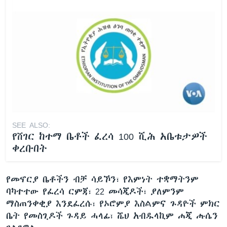
SEE ALSO:
የሸገር ከተማ ቤቶች ፈረሳ 100 ሺሕ አቤቱታዎች
ቀረቡበት
የመኖርያ ቤቶችን ብቻ ሳይኾን፣ የእምነት ተቋማትንም
ባካተተው የፈረሳ ርምጃ፣ 22 መሳጂዶች፣ ያለምንም
ማስጠንቀቂያ እንደፈረሱ፣ የኦሮምያ እስልምና ጉዳዮች ምክር
ቤት የመስጊዶች ጉዳይ ሓላፊ፣ ሼህ አብዱላኪም ሐጂ ሑሴን