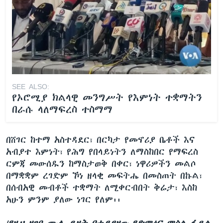
SEE ALSO:
የኦሮሚያ ክልላዊ መንግሥት የእምነት ተቋማትን
በራሱ ላለማፍረስ ተስማማ
በሸገር ከተማ አስተዳደር፣ በርካታ የመኖሪያ ቤቶች እና
አብያተ እምነት፣ የሕግ የበላይነትን ለማስከበር የማፍረስ
ርምጃ መውሰዱን ከማስታወቅ በቀር፣ ነዋሪዎችን መልሶ
በማቋቋም ረገድም ኾነ ዘላቂ መፍትሔ በመስጠት በኩል፣
በሰብአዊ መብቶች ተቋማት ለሚቀርብበት ቅሬታ፣ እስከ
አሁን ምንም ያለው ነገር የለም፡፡