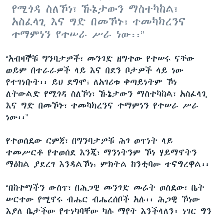
የሚጎዳ ስለኾነ፣ ኹኔታውን ማስተካከል፣
አስፈላጊ እና ግድ በመኾኑ፣ ተመካክረንና
ተማምነን የተሠራ ሥራ ነው፡፡”
“አብዛኞቹ ግንባታዎች፣ መንገድ ዘግተው የተሠሩ ናቸው
ወይም በተራራዎች ላይ እና በደን ቦታዎች ላይ ነው
የተገነቡት፡፡ ይህ ደግሞ፣ ለአገሪቱ ቀጣይነትም ኾነ
ለትውልድ የሚጎዳ ስለኾነ፣ ኹኔታውን ማስተካከል፣ አስፈላጊ
እና ግድ በመኾኑ፣ ተመካክረንና ተማምነን የተሠራ ሥራ
ነው፡፡”
የተወሰደው ርምጃ፣ በግንባታዎቹ ሕገ ወጥነት ላይ
ተመሥርቶ የተወሰደ እንጂ፣ ማንነትንም ኾነ ሃይማኖትን
ማዕከል ያደረገ እንዳልኾነ፣ ምክትል ከንቲባው ተናግረዋል፡፡
“በከተማችን ውስጥ፣ በሕጋዊ መንገድ መሬት ወስደው፣ ቤት
ሠርተው የሚኖሩ ብሔር ብሔረሰቦች አሉ፡፡ ሕጋዊ ኾነው
እያለ ቤታችው የተነካባቸው ካሉ ማየት እንችላለን፤ ነገር ግን