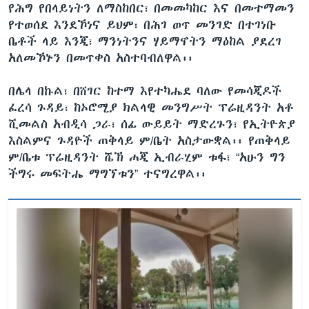
የሕግ የበላይነትን ለማስከበር፣ በመመካከር እና በመተማመን
የተወሰደ እንደኾነና ይህም፣ በሕገ ወጥ መንገድ በተገነቡ
ቤቶች ላይ እንጂ፣ ማንነትንና ሃይማኖትን ማዕከል ያደረገ
አለመኾኑን በመጥቀስ አስተባብለዋል፡፡
በሌላ በኩል፣ በሸገር ከተማ እየተካሔደ ባለው የመሳጂዶች
ፈረሳ ጉዳይ፣ ከኦሮሚያ ክልላዊ መንግሥት ፕሬዚዳንት አቶ
ሺመልስ አብዲሳ ጋራ፣ ሰፊ ውይይት ማድረጉን፣ የኢትዮጵያ
እስልምና ጉዳዮች ጠቅላይ ም/ቤት አስታውቋል፡፡ የጠቅላይ
ም/ቤቱ ፕሬዚዳንት ሼኽ ሐጂ ኢብራሂም ቱፋ፣ “አሁን ግን
ችግሩ መፍትሔ ማግኘቱን” ተናግረዋል፡፡