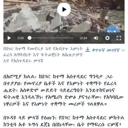
No media source currently available
ቋንቋዎች
0:00
10:54
በሸገር ከተማ የመኖርያ እና የአብያተ እምነት
ቀጥተኛ መገናኛ
ፈረሳ አግባብነት እና ፍትሐዊነት አቤቱታዎች
እና የአስተዳደሩ ምላሽ
በአሮሚያ ክልል፣ ከሸገር ከተማ አስተዳደር ግንባታ ጋራ
በተያያዘ፣ የመኖሪያ ቤቶች እና የእምነት ተቋማት የፈረሳ
ሒደት፣ አስቀድሞ ውይይት ሳይደረግበት እንደተከናወነና
ፍትሐዊ እንዳልኾነ፣ የአሜሪካ ድምፅ ያናገራቸው፣ የአካባቢው
ነዋሪዎች እና የእምነት ተቋማት መሪዎች ገልጸዋል።
በጉዳዩ ላይ ምላሽ የሰጡን፣ የሸገር ከተማ አስተዳደር ምክትል
ከንቲባ አቶ ጉግሳ ደጀኔ በበኩላቸው፣ ቤት የማፍረሱ ርምጃ፥