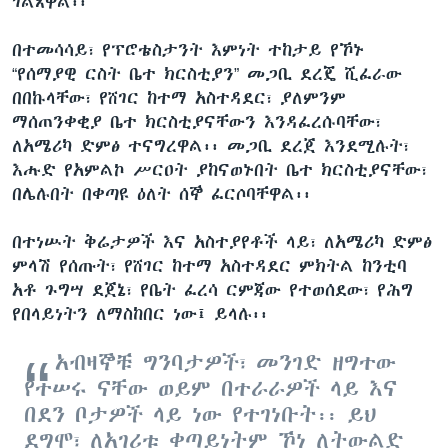
ገልጸዋል፡፡
በተመሳሳይ፣ የፕሮቴስታንት እምነት ተከታይ የኾኑ
“የሰማያዊ ርስት ቤተ ክርስቲያን” መጋቢ ደረጄ ሺፈራው
በበኩላቸው፣ የሸገር ከተማ አስተዳደር፣ ያለምንም
ማሰጠንቀቂያ ቤተ ክርስቲያናቸውን እንዳፈረሱባቸው፣
ለአሜሪካ ድምፅ ተናግረዋል፡፡ መጋቢ ደረጀ እንደሚሉት፣
እሑድ የአምልኮ ሥርዐት ያከናወኑበት ቤተ ክርስቲያናቸው፣
በሌሉበት በቀጣዩ ዕለት ሰኞ ፈርሶባቸዋል፡፡
በተነሡት ቅሬታዎች እና አስተያየቶች ላይ፣ ለአሜሪካ ድምፅ
ምላሽ የሰጡት፣ የሸገር ከተማ አስተዳደር ምክትል ከንቲባ
አቶ ጉግሣ ደጀኔ፣ የቤት ፈረሳ ርምጃው የተወሰደው፣ የሕግ
የበላይነትን ለማስከበር ነው፤ ይላሉ፡፡
አብዛኞቹ ግንባታዎች፣ መንገድ ዘግተው
የተሠሩ ናቸው ወይም በተራራዎች ላይ እና
በደን ቦታዎች ላይ ነው የተገነቡት፡፡ ይህ
ደግሞ፣ ለአገሪቱ ቀጣይነትም ኾነ ለትውልድ