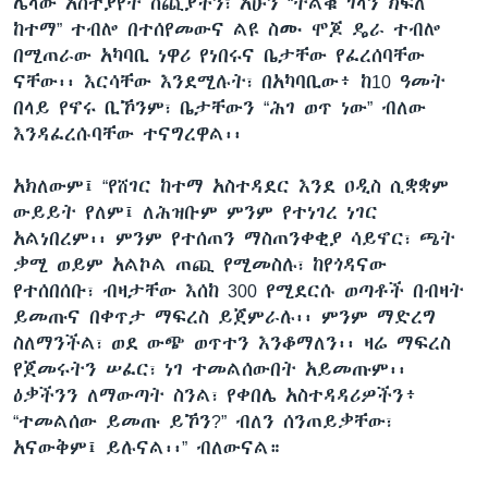
ሌላው አስተያየት ሰጪያችን፣ አሁን “ትልቁ ገላን ክፍለ
ከተማ” ተብሎ በተሰየመውና ልዩ ስሙ ሞጆ ዴራ ተብሎ
በሚጠራው አካባቢ ነዋሪ የነበሩና ቤታቸው የፈረሰባቸው
ናቸው፡፡ እርሳቸው እንደሚሉት፣ በአካባቢው፥ ከ10 ዓመት
በላይ የኖሩ ቢኾንም፣ ቤታቸውን “ሕገ ወጥ ነው” ብለው
እንዳፈረሱባቸው ተናግረዋል፡፡
አክለውም፤ “የሸገር ከተማ አስተዳደር እንደ ዐዲስ ሲቋቋም
ውይይት የለም፤ ለሕዝቡም ምንም የተነገረ ነገር
አልነበረም፡፡ ምንም የተሰጠን ማስጠንቀቂያ ሳይኖር፣ ጫት
ቃሚ ወይም አልኮል ጠጪ የሚመስሉ፣ ከየጎዳናው
የተሰበሰቡ፣ ብዛታቸው እሰከ 300 የሚደርሱ ወጣቶች በብዛት
ይመጡና በቀጥታ ማፍረስ ይጀምራሉ፡፡ ምንም ማድረግ
ስለማንችል፣ ወደ ውጭ ወጥተን እንቆማለን፡፡ ዛሬ ማፍረስ
የጀመሩትን ሠፈር፣ ነገ ተመልሰውበት አይመጡም፡፡
ዕቃችንን ለማውጣት ስንል፣ የቀበሌ አስተዳዳሪዎችን፥
“ተመልሰው ይመጡ ይኾን?” ብለን ሰንጠይቃቸው፣
አናውቅም፤ ይሉናል፡፡” ብለውናል።