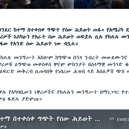
በጎንደር ከተማ በተቀሰቀ ግጭት የሰው ሕይወት ጠፋ። የአሜሪካ 
ዋሪዎች እስካሁን የአራት ሰው ሕይወት ጠፍቷል ሲሉ የክልሉ መ
ጠፋው የአንድ ሰው ሕይወት ነው ብሏል።
የክልሉ መንግሥት አክሎም ከግጭቱ በኋላ ንብረት መውደሙንና
ዋሪዎቹ ለግጭቱ መቀስቀስ ዋናም ምክንያት በሰላማዊ መንገድ ቁ
ለፍርድ መቅረብ ሲጠባበቅ የነበረው ሕዝብ ላይ አስለቃሽ ጭስ 
 ያሉ የአካባቢውን ነዋሪዎችና የክልሉን መንግሥት በማነጋገር የተ
ምፅ ፋይል ያድምጡ።
በጎንደር ከተማ በተቀሰቀ ግጭት የሰው ሕይወት ጠፋ
EMBE
ድምፅ