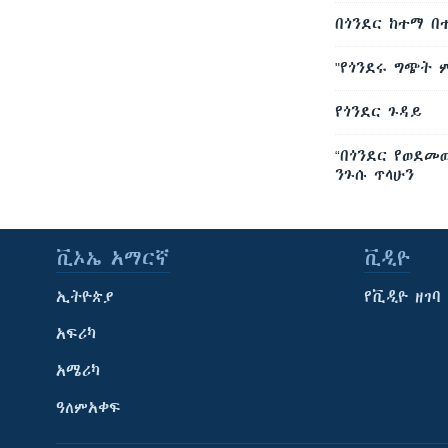
በጎንደር ከተማ በ
"የጎንደሩ ግጭት
የጎንደር ጉዳይ
“በጎንደር የወደመ
ንጉሱ ጥላሁን
ቪኦኤ አማርኛ
ቪዲዮ
ኢትዮጵያ
የቪዲዮ ዘገባ
አፍሪካ
አሜሪካ
ዓለምአቀፍ