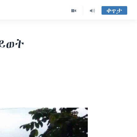
ቀጥታ
ይወት