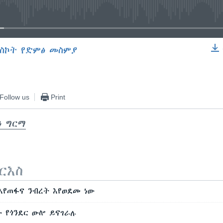
No media source currently available
ስኮት የድምፅ መስምያ
EMBED
Follow us
Print
ን ግርማ
ርእስ
እየጠፋና ንብረት እየወደመ ነው
ው የጎንደር ውሎ ይናገራሉ