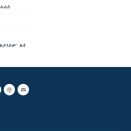
ምልልስ
አያሳይም” አቶ