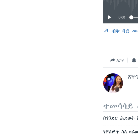
0:00
ብቅ ባይ መ
አጋሩ
ጽዮ
ተመሳሳይ 
በጎንደር ሕይወት 
ነዋሪዎች ስለ ዛሬ