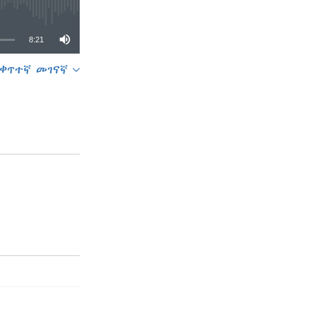
8:21
ቀጥተኛ መገናኛ
SHARE