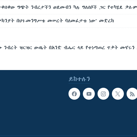
ተቀሰቀው ግጭት ንብረታችን ወደመብን ካሉ ግለሰቦች ጋር የተካሄደ ቃለ-
 ምክንያት በህገ-መንግሥቱ መሠረት ባለመፈታቱ ነው" መድረክ
ው ንብረት ዝርዝር ውጤት በአንድ ብሔር ላይ የተነጣጠረ ጥቃት መኖሩን 
ይከተሉን