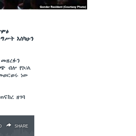
ድምፅ
ንግሥት እስካሁን
 መዘረፉን
ጭ ብሎ የኮ/ል
መወርወሩ ነው
ጠናከረ ዘገባ
D
SHARE