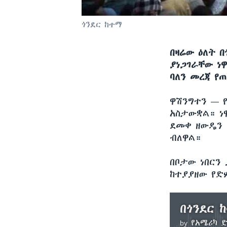
ጎንደር ከተማ
በዛሬው ዕለት 
ያነጋገራቸው ነ
ባለን መረጃ የ
ዋሽንግተን —
አስታውቋል። ነ
ደመቀ ዘውዴን 
ብለዋል።​
በቦታው ነበርን
ከተያያዘው የድ
by
የአሜሪካ 