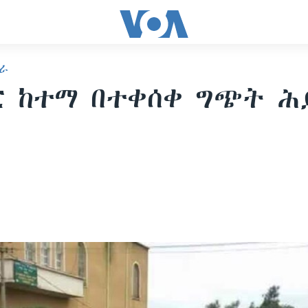
ራ
ር ከተማ በተቀሰቀ ግጭት ሕ