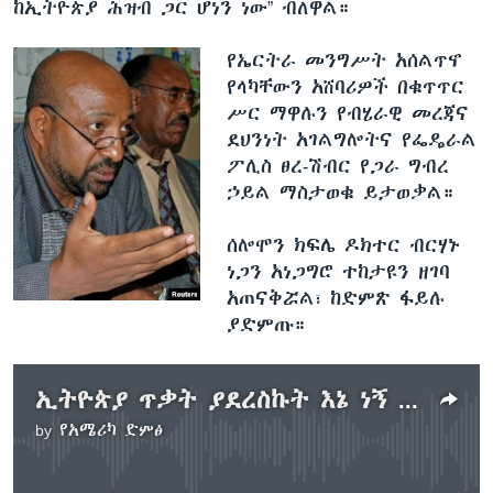
ከኢትዮጵያ ሕዝብ ጋር ሆነን ነው” ብለዋል።
የኤርትራ መንግሥት አሰልጥኖ
የላካቸውን አሸባሪዎች በቁጥጥር
ሥር ማዋሉን የብሄራዊ መረጃና
ደህንነት አገልግሎትና የፌዴራል
ፖሊስ ፀረ-ሽብር የጋራ ግብረ
ኃይል ማስታወቁ ይታወቃል።
ሰሎሞን ክፍሌ ዶክተር ብርሃኑ
ነጋን አነጋግሮ ተከታዩን ዘገባ
አጠናቅሯል፣ ከድምጽ ፋይሉ
ያድምጡ።
ኢትዮጵያ ጥቃት ያደረስኩት እኔ ነኝ ሲል አርበኞች ግንቦት ሰባት ኃላፊነቱን ወስዷል
by
የአሜሪካ ድምፅ
No media source currently available