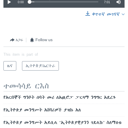
0:00
7:01
ቀጥተኛ መገናኛ
አጋሩ
Follow us
This item is part of
ዜና
ኢትዮጵያ/ኤርትራ
ተመሳሳይ ርእስ
የአርበኞች ግንቦት ሰባት መሪ ለአዉሮፓ ፓርላማ ንግግር አደረጉ
የኢትዮጵያ መንግሥት አሸባሪዎች ያዝኩ አለ
የኢትዮጵያ መንግሥት አይሲል “ኢትዮጵያዊያንን ገደልኩ” ስለማለቱ
…