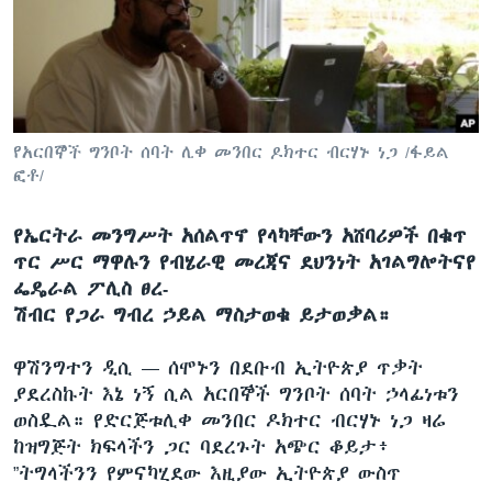
ቋንቋዎች
የአርበኞች ግንቦት ሰባት ሊቀ መንበር ዶክተር ብርሃኑ ነጋ /ፋይል
ፎቶ/
የኤርትራ መንግሥት አሰልጥኖ የላካቸውን አሸባሪዎች በቁጥ
ጥር ሥር ማዋሉን የብሄራዊ መረጃና ደህንነት አገልግሎትናየ
ፌዴራል ፖሊስ ፀረ-
ሽብር የጋራ ግብረ ኃይል ማስታወቁ ይታወቃል።
ዋሽንግተን ዲሲ —
ሰሞኑን በደቡብ ኢትዮጵያ ጥቃት
ያደረስኩት እኔ ነኝ ሲል አርበኞች ግንቦት ሰባት ኃላፊነቱን
ወስዷል። የድርጅቱሊቀ መንበር ዶክተር ብርሃኑ ነጋ ዛሬ
ከዝግጅት ክፍላችን ጋር ባደረጉት አጭር ቆይታ፥
”ትግላችንን የምናካሂደው እዚያው ኢትዮጵያ ውስጥ