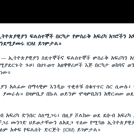
 ኢትዮጵያዊያን ፍልሰተኞች በርካታ የምስራቅ አፍሪካ አገሮችን 
እንደሚያመሩ IOM ይገምታል።
ሲ —
ኢትዮጵያዊያን ስደተኞችና ፍልሰተኞች ምስራቅ አፍሪካን 
ሚያደርጉት ጉዞ፤ በህገ-ወጥ አዘዋዋሪዎች እጅ በርካታ ወከባና ወ
 ነው።
ንያን አልፈው በማላዊም እንዲሁ ጥቂቶቹ በቁጥጥር ስር ሲውሉ፤
ር ያመራሉ። በዛምቢያ በኩል ወይንም ሞዛምቢክን አቋርጠው ወደ
ብ አፍሪካ ድንበር ስለሚጋሩ፤ በዚያ ሾልከው ወደ ደቡብ አፍሪካ
ስቸጋሪ መንገድ ህይወታቸውን ለአደጋ ጥለው የሚጓዙ ኢትዮጵያዊያ
ለም አቀፍ የፍልሰት ድርጅት (IOM) ይገምታል።