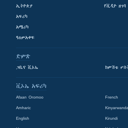
ኢትዮጵያ
የቪዲዮ ዘገባ
አፍሪካ
አሜሪካ
ዓለምአቀፍ
ድምጽ
ጋቢና ቪኦኤ
ከምሽቱ ሦስ
ቪኦኤ አፍሪካ
Afaan Oromoo
French
Amharic
Kinyarwand
English
Kirundi
Learning English