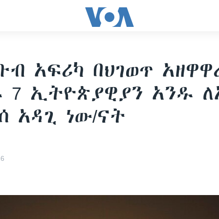
ቡብ አፍሪካ በህገወጥ አዘዋዋ
 7 ኢትዮጵያዊያን አንዱ ለ
ሰ አዳጊ ነው/ናት
16