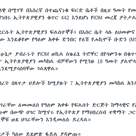
ላዊ በሚገኙ በእስረኛ በተጨናነቁ ፍርድ ቤቶች በዚህ ዓመት የ
ነበሩ ኢትዮጵያዊያን ቁጥር 442 እንደሆነ የIOM መረጃ ያትታ
ደርሱት ኢትዮጵያዊያን ፍልሰተኞች፤ በእስር ቤት ሳሉ ለህመምና
ው እንደቆዩም የዓለም አቀፉ ድንበር የለሽ የሐኪሞች ቡድን (MS
ሁኔታ ያብራሩት የIOM ወኪል ስቴፈኔ ትሮቸር በየሳምንቱ በቁጥ
ታ ኢትዮጵያዊያን መካከል ብቻቸውን የሚጓዙ 18 ዓመት ያልሞላ
ንደሚያሳስባቸው ገልጸዋል።
መሰረት በጸጥታ ሀይሎች ከሚያዙት 7 ኢትዮጵያዊያን መካከል አን
ሀገራቸው ለመመለስ የዓለም አቀፉ የፍልሰት ድርጅት ከማላዊና 
ሁም በውጭ ሀገር ከሚኖሩ የኢትዮጵያ የማህበረሰብ ተቋማት ጋር
ረኞቹ ወደ ሀገራቸውን እንዲመለሱ ይረዳል።
 በታች ካለው ይደምጽ ፋይል ያዳምጡ።