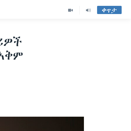
ቀጥታ
ሪዎች
አቅም