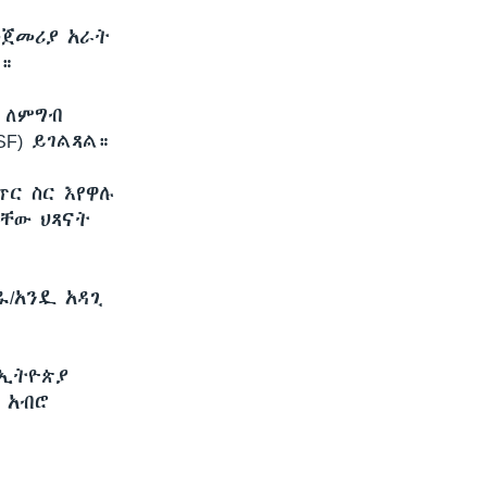
መጀመሪያ አራት
ል።
 ለምግብ
F) ይገልጻል።
ጥር ስር እየዋሉ
ቸው ህጻናት
ዱ/አንዷ አዳጊ
የኢትዮጵያ
 አብሮ