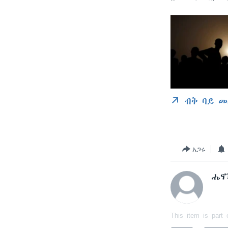
ብቅ ባይ መ
አጋሩ
ሔኖ
This item is part 