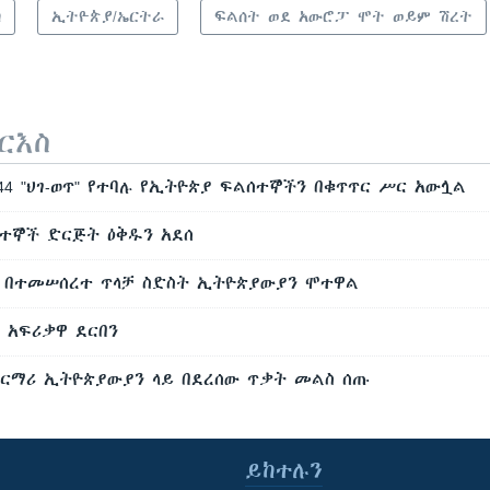
ካ
ኢትዮጵያ/ኤርትራ
ፍልሰት ወደ አውሮፓ ሞት ወይም ሽረት
ርእስ
44 "ህገ-ወጥ" የተባሉ የኢትዮጵያ ፍልሰተኞችን በቁጥጥር ሥር አውሏል
ሰተኞች ድርጅት ዕቅዱን አደሰ
ይ በተመሠሰረተ ጥላቻ ስድስት ኢትዮጵያውያን ሞተዋል
 አፍሪቃዋ ደርበን
መርማሪ ኢትዮጵያውያን ላይ በደረሰው ጥቃት መልስ ሰጡ
ይከተሉን