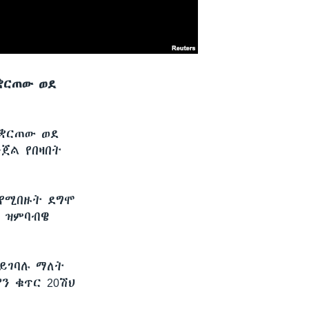
አቋርጠው ወደ
አቋርጠው ወደ
ንጀል የበዛበት
 የሚበዙት ደግሞ
 ዝምባብዌ
 ይገባሉ ማለት
ን ቁጥር 20ሽህ