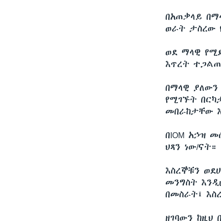
በአጠቃላይ በማ
ወራት ታስረው የ
ወደ ማላዊ የሚ
እጥረት ተጋልጠ
በማላዊ ያለውን 
የሚገኙት በርካ
መበራከታቸው እ
በIOM አኃዝ 
ህጻን ነው/ናት።
እስረኞቹን ወደ
መንግስት እንዲ
በመስራት፤ እስ
ዘገባውን ከዚህ