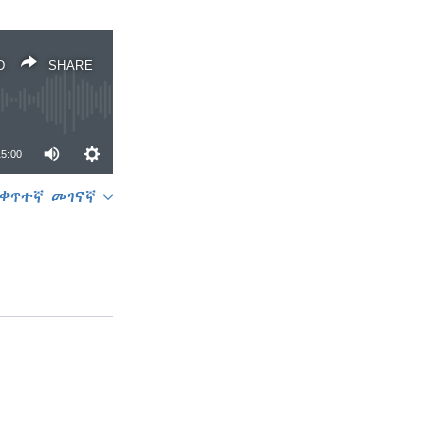
D
SHARE
15:00
ቀጥተኛ መገናኛ
SHARE