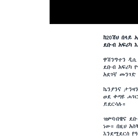
ከ20ሽህ በላይ
ደቡብ አፍሪካ 
ዋሽንግተን ዲ
ደቡብ አፍሪካ የ
አደገኛ መንገድ
ኬንያንና ታንዛ
ወደ ቀጣዩ ሐገ
ይደርሳሉ።
ዝምባብዌና ደቡ
ነው። በዚህ አ
እንደሚደርስ የዓ