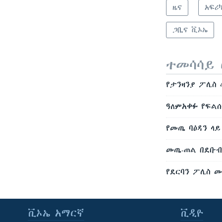
ዜና
አፍሪ
ጋቢና ቪኦኤ
ተመሳሳይ 
የታንዛንያ ፖሊስ 
ዓለምአቀፉ የፍል
የመጤ ባዕዳን ላ
መጤ-ጠል በደቡብ
የደርባን ፖሊስ 
ቪኦኤ አማርኛ
ቪዲዮ