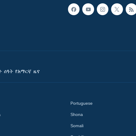
ት ሰዓት የአማርኛ ዜና
Portuguese
a
Shona
Somali