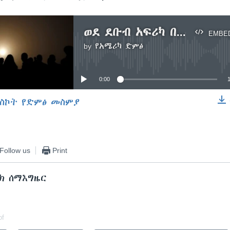
ወደ ደቡብ አፍሪካ በህገወጥ አዘዋዋሪዎች ከሚሄዱ 7 ኢትዮጵያዊያን አንዱ ለአቅም ያልደረሰ አዳጊ ነው/ናት
EMBE
by
የአሜሪካ ድምፅ
No media source currently available
0:00
ስኮት የድምፅ መስምያ
EMBED
Follow us
Print
ክ ሰማእግዜር
of