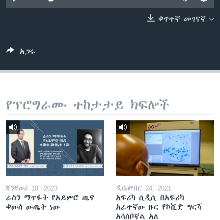
ቀጥተኛ መገናኛ
ቋንቋዎች
አጋሩ
የፕሮግራሙ ተከታታይ ክፍሎች
ጃንዩወሪ 18, 2023
ዲሴምበር 24, 2021
ራስን ማጥፋት የአይምሮ ጤና
አፍሪካ ሲዲሲ በአፍሪካ
ቀውስ ውጤት ነው
አራተኛው ዙር የኮቪድ ግርሻ
አሳስቦኛል አለ