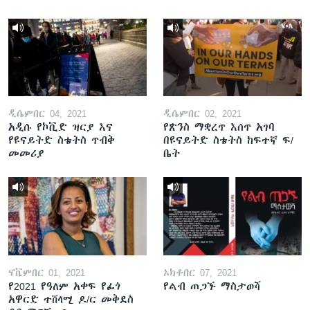
ዲሴምበር 04, 2021
ዲሴምበር 02, 2021
አዲሱ የኮቪድ ዝርያ እና
የጽንስ ማቋረጥ እሰጥ አገባ
የዩናይትድ ስቴትስ ጥብቅ
በዩናይትድ ስቴትስ ከፍተኛ ፍ/
መመሪያ
ቤት
ኖቬምበር 01, 2021
ኦክቶበር 07, 2021
የ2021 የዓለም አቀፍ የፊጎ
የልብ ጠጋኙ ማስታወሻ
አዋርድ ተሸላሚ ዶ/ር መቅደስ