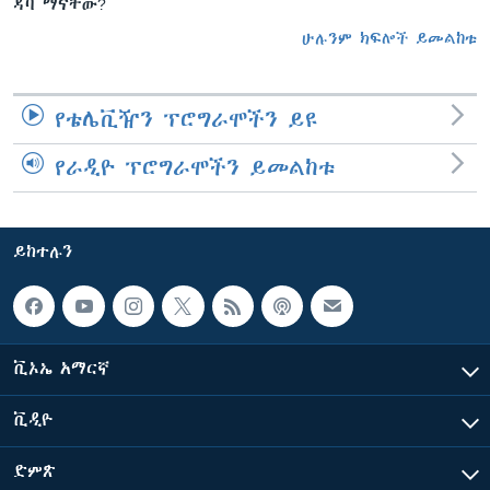
ዳባ ማናቸው?
ሁሉንም ክፍሎች ይመልከቱ
የቴሌቪዥን ፕሮግራሞችን ይዩ
የራዲዮ ፕሮግራሞችን ይመልከቱ
ይከተሉን
ቪኦኤ አማርኛ
ቪዲዮ
ድምጽ