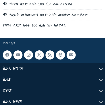
የካናዳ ሰደድ እሳት 100 ሺሕ ሰው አፈናቀለ
የፎርት መክመሪውን ሰደድ እሳት መቋቋም አልተቻለም
የካናዳ ሰደድ እሳት 100 ሺሕ ሰው አፈናቀለ
ይከተሉን
ቪኦኤ አማርኛ
ቪዲዮ
ድምጽ
ቪኦኤ አፍሪካ