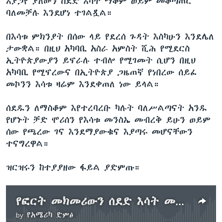
እያጋየ ያለውን ሰደድ እሳት ማቆም ወይም መቆጣጠር
ባለመቻሉ እንደሆነ ተገልጿል።
በእሳቱ ምክንያት በሰው ላይ የደረሰ ጉዳት እስካሁን እንደሌለ
ታውቋል። በዚህ አካባቢ አስራ አምስት ሺሕ የሚደርስ
ኢትዮጵያውያን ይኖራሉ ተብሎ የሚገመት ሲሆን በዚህ
አካባቢ የሚኖረውና በኢትዮጵያ ጋዜጠኛ የነበረው ሰይፈ
መኮንን እሳቱ ዛሬም እንደቀጠለ ነው ይላል።
ሰደዱን ለማስቆም እየተረባረቡ ካሉት ባለሥልጣናት አንዱ
የሆኑት ቻድ ሞሪሰን የእሳቱ መንስኤ መብረቅ ይሁን ወይም
ሰው የጫረው ገና እንደማያውቁና እያጣሩ መሆናቸውን
ተናግረዋል።
ዝርዝሩን ከተያያዘው ፋይል ያድምጡ።
የፎርት መክመሪውን ሰደድ እሳት መቋቋም አልተቻለም
by
የአሜሪካ ድምፅ
No media source currently available