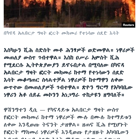
ቋንቋዎች
በካናዳ አልበርታ ግዛት ፎርት መክመሪ የተነሳው ሰደድ እሳት
እስካሁን ሺሕ ስድስት መቶ ሕንፃዎች ወድመዋል። ነዋሪዎች
መጠለያ ውስጥ ገብተዋል። እስከ ዐሥራ አምስት ሺሕ
የሚደርሱ ኢትዮጵያውያን ይኖሩበታል በሚባለው በካናዳ
አልበርታ ግዛት ፎርት መክመሪ ከተማ የተነሳውን ሰደድ
እሳት መቆጣጠር ስላልተቻል ነዋሪዎች ከተማዋን ለቀው
ውጥተው በመጠለያዎች ገብተዋል። ጽዮን ግርማ የአካባቢው
ነዋሪን አቶ ሰይፈ መኮንን አነጋግራ ተከታዩን ዘግባለች።
ዋሽንግተን ዲሲ —
የካናዳይቱ አልበርታ ግዛት ውስጥ
የፎርት መክመሪ ከተማ ነዋሪዎች ሙሉ በሙሉ ከተማይቱን
ለቀው እንዲወጡ ትናንት ታዘዋል። ዘጠና ሺሕ የሚሆኑት
የፎርት ማክመሪ ነዋሪዎች እንዲወጡ የታዘዙት አካባቢውን