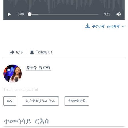
0:00
3:11
ቀጥተኛ መገናኛ
አጋሩ
Follow us
ጽዮን ግርማ
This item is part of
ዜና
ኢትዮጵያ/ኤርትራ
ዓለምአቀፍ
ተመሳሳይ ርእስ