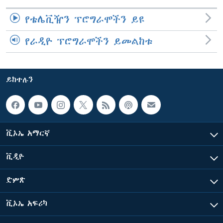
የቴሌቪዥን ፕሮግራሞችን ይዩ
የራዲዮ ፕሮግራሞችን ይመልከቱ
ይከተሉን
ቪኦኤ አማርኛ
ቪዲዮ
ድምጽ
ቪኦኤ አፍሪካ