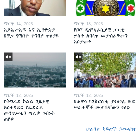
ማርች 14, 2025
ማርች 13, 2025
አይኤምኤፍ እና ኢትዮጵያ
የቦሮ ዴሞክራሲያዊ ፓርቲ
በዋጋ ግሽበት ትንበያ ተለያዩ
ሦስት አባላቱ መታሰራቸውን
አስታወቀ
ማርች 12, 2025
ማርች 12, 2025
የትግራይ ክልል ጊዜያዊ
በሐዋሳ ዩኒቨርሲቲ ያገለገሉ 800
አስተዳደር የፌደራል
ሠራተኞች መታዳቸውን ገለጹ
መንግሥቱን ጣልቃ ገብነት
ጠየቀ
ሁሉንም ክፍሎች ይመልከቱ