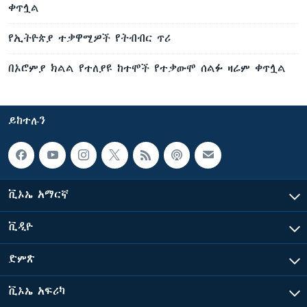
ቀጥሏል
የኢትዮጵያ ተቃዋሚዎች የትብብር ጥሪ
በኦሮምያ ክልል የተለያዩ ከተሞች የተቃውሞ ሰልፉ ዛሬም ቀጥሏል
ይከተሉን
ቪኦኤ አማርኛ
ቪዲዮ
ድምጽ
ቪኦኤ አፍሪካ