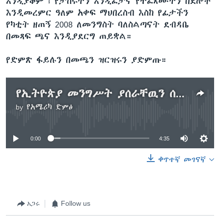
እንዲያቆም ፣ የታሰሩትን እንዲፈታና የተፈጸሙትን በደሎች
እንዲመረምር ዓለም አቀፍ ማህበረስብ እስከ የፊታችን
የካቲት ዘጠኝ 2008 ለመንግስት ባለስልጣናት ደብዳቤ
በመጻፍ ጫና እንዲያደርግ ጠይቋል።
የድምጽ ፋይሉን በመጫን ዝርዝሩን ያድምጡ።
የኢትዮጵያ መንግሥት ያሰራቸዉን ሰላማዊ ተቃዋሚዎች በፍጥነት እንዲፈታ አምነስቲ ኢንተርናሽናል ጥሪ አቀረበ
by
የአሜሪካ ድምፅ
No media source currently available
0:00
4:35
ቀጥተኛ መገናኛ
አጋሩ
Follow us