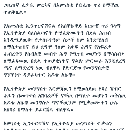
ጋዜጠኛ ፈቃዱ ምርካና በአምነስቲ የይፈጡ ጥሪ ስማቸዉ
ተጠቅሷል።
የአምነስቲ ኢንተርናሽናል የአስቸኩዋይ እርምጃ ጥሪ ዓላማ
የኢትዮጵያ ባለስልጣናት የሚፈጽሙትን በደል ሕዝብ
እንዲሚያዉቅ፣ የታሰሩትንም ሰዎች ስም እንደሚለይ
ለማስታወስና ይህ ደግሞ ዓለም አቀፍ ሕግና የአፍሪቃ
ሕብረትን የሰብአዊ መብት ሕግ የሚጥስ መሆኑን በማሳሰብ፥
ለሚፈጸመዉ በደል ተጠያቂነትና ግልጽ ምርመራ እንዲደረግ
ጫና ለማድረግ ነዉ ብለዋል የድርጅቱ የመንግስታዊ
ግንኙነት ዳይሬክተር አዶቴ አኩዌ።
የኢትዮጵያ መንግስት እርምጃዉን የሚወስደዉ የጸረ ሽብር
ሕጉን በመጥቀስ አሸባሪዎች ናቸዉ በማለት መሆኑን ጠቅሰዉ
አዶቴ አኩዌ መንግስት ማናቸዉንም የሚቃወሙትን ሁሉ
አሸባሪ በማለት ይፈርጃል ብለዋል።
አምነስቲ ኢንተርናሽና የኢትዮጵያ መንግስት ጥቃቱን