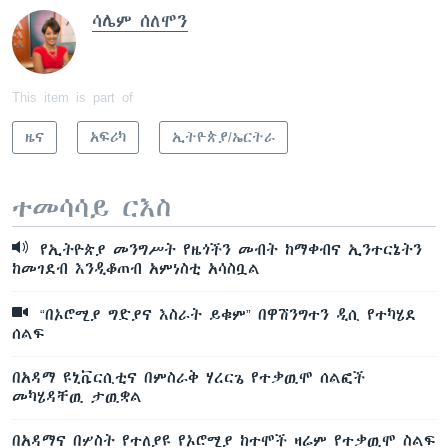
ሳሌም ሰለሞን
This item is part of
ዜና
አፍሪካ
ኢትዮጵያ/ኤርትራ
ተመሳሳይ ርእስ
የኢትዮጵያ መንግሥት የዜጎችን መብት ከማቀብና ኢንተርኔትን
ከመገደብ እንዲቆጠብ አምነስቲ አሳስቧል
“በኦሮሚያ ግድያና እስራት ይቁም” በዋሽንግተን ዲሲ የተካሄደ
ሰልፍ
በአዳማ ዩኒቬርሲቲና በምስራቅ ሃረርጌ የተቃዉሞ ሰልፎች
መካሄዳቸዉ ታዉቋል
በአዳማና በሦስት የተለያዩ የኦሮሚያ ከተሞች ዛሬም የተቃዉሞ ስልፍ