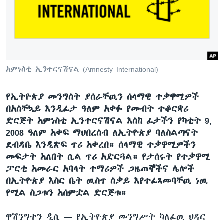
ቋንቋዎች
አምነስቲ ኢንተርናሽናል (Amnesty International)
የኢትዮጵያ መንግስት ያሰራቸዉን ሰላማዊ ተቃዋሚዎች
በአስቸኳይ እንዲፈታ ዓለም አቀፉ የመብት ተቆርቋሪ
ድርጅት አምነስቲ ኢንተርናሽናል እስከ ፊታችን የካቲት 9,
2008 ዓለም አቀፍ ማህበረስብ ለኢትዮጵያ ባለስልጣናት
ደብዳቤ እንዲጽፍ ጥሪ አቀረበ። ሰላማዊ ተቃዋሚዎችን
መፍታት አለበት ሲል ጥሪ አድርጓል። የታሰሩት የተቃዋሚ
ፓርቲ አመራር አባላት ተማሪዎች ጋዜጠኞችና ሌሎች
በኢትዮጵያ እስር ቤት ዉስጥ ስቃይ እየተፈጸመባቸዉ ነዉ
የሚል ስጋቱን አሰምቷል ድርጅቱ።
ዋሽንግተን ዲሲ —
የኢትዮጵያ መንግሥት ካለፈዉ ህዳር