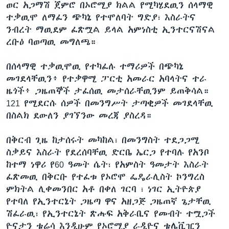
ወር አጋማሽ ጀምሮ በኦሮሚያ ክልል የሚካሄደዉን ሰላማዊ
ተቃዉሞ ለማፈን ጭካኔ የተሞለባት ግድያ፣ እስራትና
ንብረት ማዉደም ፈጽሟል ይላል አምነስቲ ኢንተርናሽናል
ረቡዕ ባወጣዉ መግለጫ።
በሰላማዊ ተቃዉሞዉ የተካፈሉ ተማሪዎች በጭካኔ
መገደላቸዉን፥ የተቃዋሚ ፓርቲ አመራር አባላትና ተራ
ዜጎች፥ ጋዜጠኞች ታፈሰዉ መታሰራቸዉንም ይጠቅሳል።
121 የሚደርሱ ሰዎች በመንግሥት ታጣቂዎች መገደላቸዉ
በስልክ ደውለን ያገኘንው መረጃ ያስረዳ።
በቅርብ ጊዜ ከታሰሩት መካከል፣ በመንግስት ተደጋጋሚ
ስቃይና እስራት የደረሰባቸዉ ድርቤ ኤርጋ የተባሉ የአንቦ
ከተማ ነዋሪ የ60 ዓመት ሴት፣ የአምስት ዓመታት እስራት
ፈጽመዉ በቅርቡ የተፈቱ የኦሮሞ ፌዴራሊስት ኮንግረስ
ምክትል ሊቀመንበር አቶ በቀለ ገርባ ፣ ነገር ኢትዮጵያ
የተባለ የኢንተርኔት ጋዜጣ ዋና አዘጋጅ ጋዜጠኛ ጌታቸዉ
ሽፈራዉ፣ የኢንተርኔት ጽሑፍ አቅራቢና የመብት ተሟጋች
ዮናታን ቴሬሳ እንዲሁም የኦሮሚያ ራዲዮና ቴሌቪዢን