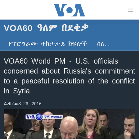
በቀላሉ
የመሥሪያ
ማገናኛዎች
VOA60 ዓለም በደቂቃ
ዜና
ወደ
ዋናው
የፕሮግራሙ ተከታታይ ክፍሎች
ስለ…
ኑሮ በጤንነት
ኢትዮጵያ
ይዘት
ጋቢና ቪኦኤ
እለፍ
አፍሪካ
VOA60 World PM - U.S. officials
ወደ
ከምሽቱ ሦስት ሰዓት የአማርኛ ዜና
ዓለምአቀፍ
concerned about Russia's commitment
ዋናው
ቪዲዮ
ይዘት
አሜሪካ
to a peaceful resolution of the conflict
እለፍ
የፎቶ መድብሎች
in Syria
መካከለኛው ምሥራቅ
ወደ
ክምችት
ዋናው
ፌብሩወሪ 26, 2016
ይዘት
እለፍ
Learning English
ይከተሉን