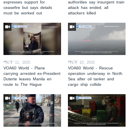
expresses support for
authorities say insurgent train
ceasefire but says details
attack has ended; all
must be worked out
attackers killed
ማርች 11, 2025
ማርች 10, 2025
VOA60 World - Plane
VOA60 World - Rescue
carrying arrested ex-President
operation underway in North
Duterte leaves Manila en
Sea after oil tanker and
route to The Hague
cargo ship collide