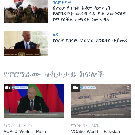
ዓለምአቀፍ
​​​በሦሪያ የተኩስ አቁም ስምምነት
የአሸባሪዎች መረብ ላይ ድል ለመጎናጸፍ
የሚያስችል መሣሪያ ነው ተባለ
ዜና
የሶሪያ የሰላም ድርድር እንደገና ተጀመረ
የፕሮግራሙ ተከታታይ ክፍሎች
ማርች 13, 2025
ማርች 12, 2025
VOA60 World - Putin
VOA60 World - Pakistan