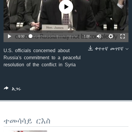
No media source currently available
ቋንቋዎች
0:00
1:00
ቀጥተኛ መገናኛ
U.S. officials concerned about
Russia's commitment to a peaceful
resolution of the conflict in Syria
አጋሩ
ተመሳሳይ ርእስ