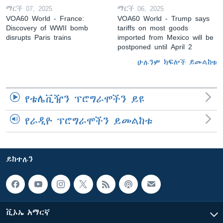
ማርች 07, 2025
ማርች 06, 2025
VOA60 World - France:
VOA60 World - Trump says
Discovery of WWII bomb
tariffs on most goods
disrupts Paris trains
imported from Mexico will be
postponed until April 2
ሁሉንም ክፍሎች ይመልከቱ
የቴሌቪዥን ፕሮግራሞችን ይዩ
የራዲዮ ፕሮግራሞችን ይመልከቱ
ይከተሉን
ቪኦኤ አማርኛ